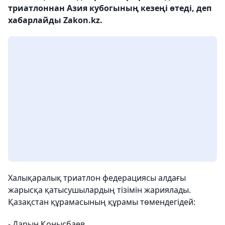
триатлоннан Азия кубогының кезеңі өтеді, деп
хабарлайды Zakon.kz.
Халықаралық триатлон федерациясы алдағы
жарысқа қатысушылардың тізімін жариялады.
Қазақстан құрамасының құрамы төмендегідей:
- Дарын Қонысбаев