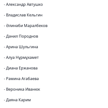
- Александр Автушко
- Владислав Кельгин
- Әлинәби Маралбеков
- Данил Породнов
- Арина Шульгина
- Алуа Нұрмұхамет
- Диана Ержанова
- Рамина Агабаева
- Вероника Иванюк
- Даяна Карим