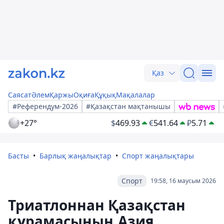
Қаз
Саясат
Әлем
Қаржы
Оқиға
Құқық
Мақалалар
#Референдум-2026
#Қазақстан мақтанышы
+27°
$
469.93
€
541.64
₽
5.71
Басты
Барлық жаңалықтар
Спорт жаңалықтары
Спорт
19:58, 16 маусым 2026
Триатлоннан Қазақстан
құрамасының Азия