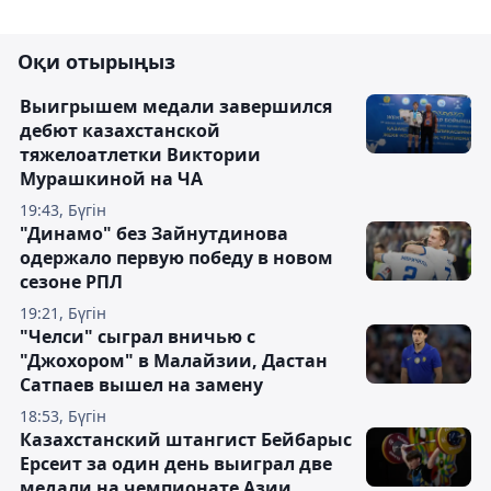
Оқи отырыңыз
Выигрышем медали завершился
дебют казахстанской
тяжелоатлетки Виктории
Мурашкиной на ЧА
19:43, Бүгін
"Динамо" без Зайнутдинова
одержало первую победу в новом
сезоне РПЛ
19:21, Бүгін
"Челси" сыграл вничью с
"Джохором" в Малайзии, Дастан
Сатпаев вышел на замену
18:53, Бүгін
Казахстанский штангист Бейбарыс
Ерсеит за один день выиграл две
медали на чемпионате Азии