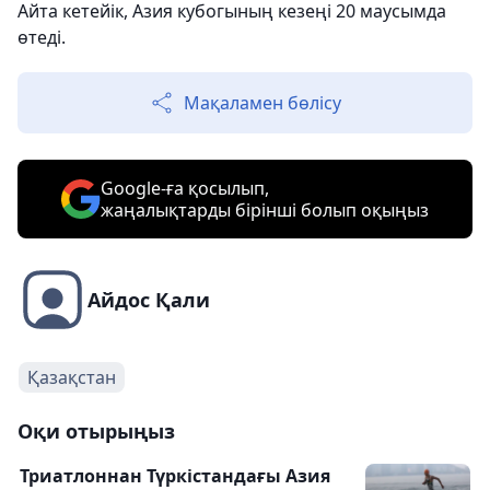
Айта кетейік, Азия кубогының кезеңі 20 маусымда
өтеді.
Мақаламен бөлісу
Google-ға қосылып,
жаңалықтарды бірінші болып оқыңыз
Айдос Қали
Қазақстан
Оқи отырыңыз
Триатлоннан Түркістандағы Азия