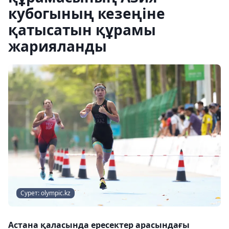
кубогының кезеңіне
қатысатын құрамы
жарияланды
Сурет: olympic.kz
Астана қаласында ересектер арасындағы