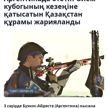
кубогының кезеңіне
қатысатын Қазақстан
құрамы жарияланды
Сурет: olympic.kz
3 сәуірде Буэнос-Айресте (Аргентина) нысана