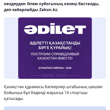
көздеуден Әлем кубогының кезеңі басталды,
деп хабарлайды Zakon.kz.
Қазақстан құрамасы бапкерлер штабының шешімі
бойынша бұл беделді жарысқа 14 спортшы
қатысады.