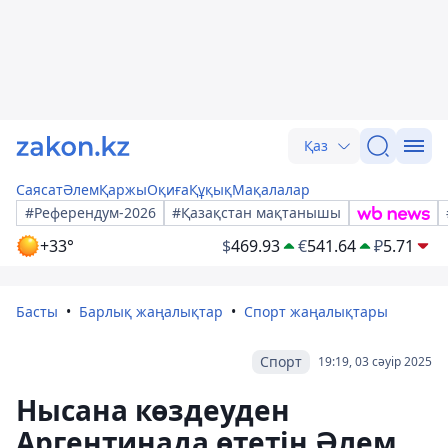
Қаз
Саясат
Әлем
Қаржы
Оқиға
Құқық
Мақалалар
#Референдум-2026
#Қазақстан мақтанышы
+33°
$
469.93
€
541.64
₽
5.71
Басты
Барлық жаңалықтар
Спорт жаңалықтары
Спорт
19:19, 03 сәуір 2025
Нысана көздеуден
Аргентинада өтетін Әлем