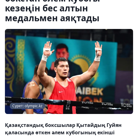
кезеңін бес алтын
медальмен аяқтады
Сурет: olympic.kz
Қазақстандық боксшылар Қытайдың Гуйян
қаласында өткен әлем кубогының екінші