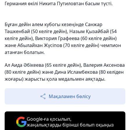
Германия өкілі Никита Путиловтан басым түсті.
Бұған дейін әлем кубогы кезеңінде Санжар
Тәшкенбай (50 келіге дейін), Назым Қызайбай (54
келіге дейін), Виктория Графеева (60 келіге дейін)
және Абылайхан Жүсіпов (70 келіге дейін) чемпион
атанған болатын.
Ал Аида Әбікеева (65 келіге дейін), Валерия Аксенова
(80 келіге дейін) және Дина Исламбекова (80 келіден
жоғары) жарысты қола медальмен аяқтады.
Мақаламен бөлісу
Google-ға қосылып,
жаңалықтарды бірінші болып оқыңыз