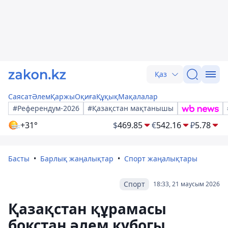
Қаз
Саясат
Әлем
Қаржы
Оқиға
Құқық
Мақалалар
#Референдум-2026
#Қазақстан мақтанышы
+31°
$
469.85
€
542.16
₽
5.78
Басты
Барлық жаңалықтар
Спорт жаңалықтары
Спорт
18:33, 21 маусым 2026
Қазақстан құрамасы
бокстан әлем кубогы