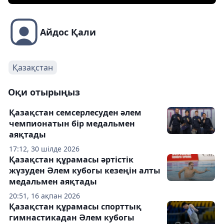
Айдос Қали
Қазақстан
Оқи отырыңыз
Қазақстан семсерлесуден әлем
чемпионатын бір медальмен
аяқтады
17:12, 30 шілде 2026
Қазақстан құрамасы әртістік
жүзуден Әлем кубогы кезеңін алты
медальмен аяқтады
20:51, 16 ақпан 2026
Қазақстан құрамасы спорттық
гимнастикадан Әлем кубогы