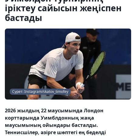
іріктеу сайысын жеңіспен
бастады
Сурет: Instagram/skatov_timofey
2026 жылдың 22 маусымында Лондон
корттарында Уимблдонның жаңа
маусымының ойындары басталды.
Теннисшілер, әзірге шөптегі ең беделді