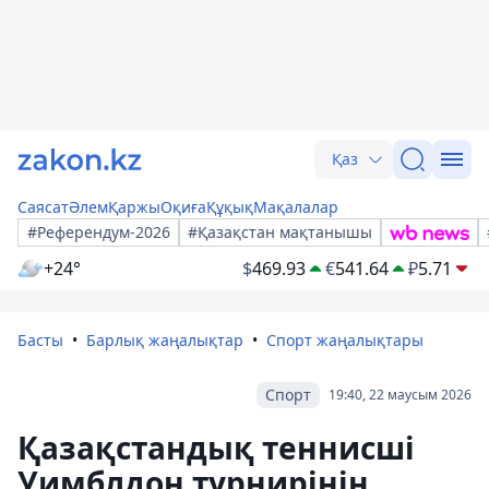
Қаз
Саясат
Әлем
Қаржы
Оқиға
Құқық
Мақалалар
#Референдум-2026
#Қазақстан мақтанышы
+24°
$
469.93
€
541.64
₽
5.71
Басты
Барлық жаңалықтар
Спорт жаңалықтары
Спорт
19:40, 22 маусым 2026
Қазақстандық теннисші
Уимблдон турнирінің