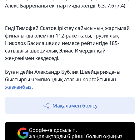
Алекс Барренаны екі партияда жеңді: 6:3, 7:6 (7:4).
Енді Тимофей Скатов іріктеу сайысының жартылай
финалында әлемнің 112-ракеткасы, грузиялық
Николоз Басилашвили немесе рейтингіде 185-
сатыдағы швециялық Элиас Имердің қай
жеңгенімен кездеседі.
Бұған дейін Александр Бублик Швейцариядағы
былтырғы чемпиондық атағын қорғайтынын
жазғанбыз
.
Мақаламен бөлісу
Google-ға қосылып,
жаңалықтарды бірінші болып оқыңыз