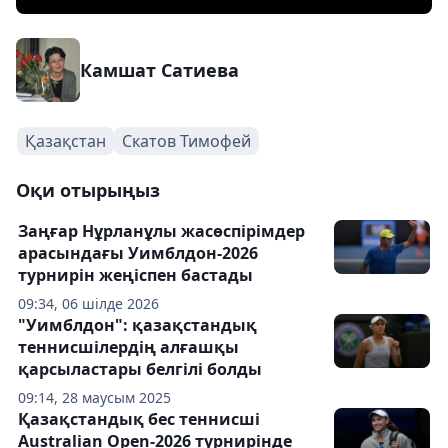
Камшат Сатиева
Қазақстан
Скатов Тимофей
Оқи отырыңыз
Заңғар Нұрланұлы жасөспірімдер
арасындағы Уимблдон-2026
турнирін жеңіспен бастады
09:34, 06 шілде 2026
"Уимблдон": қазақстандық
теннисшілердің алғашқы
қарсыластары белгілі болды
09:14, 28 маусым 2025
Қазақстандық бес теннисші
Australian Open-2026 турнирінде