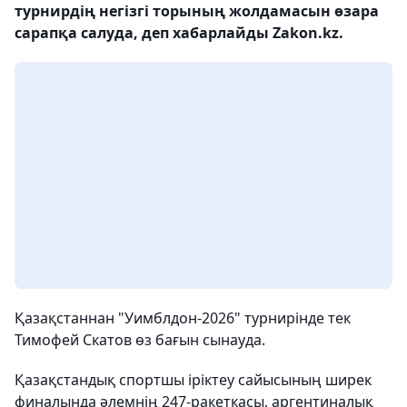
турнирдің негізгі торының жолдамасын өзара
сарапқа салуда, деп хабарлайды Zakon.kz.
Қазақстаннан "Уимблдон-2026" турнирінде тек
Тимофей Скатов өз бағын сынауда.
Қазақстандық спортшы іріктеу сайысының ширек
финалында әлемнің 247-ракеткасы, аргентиналық