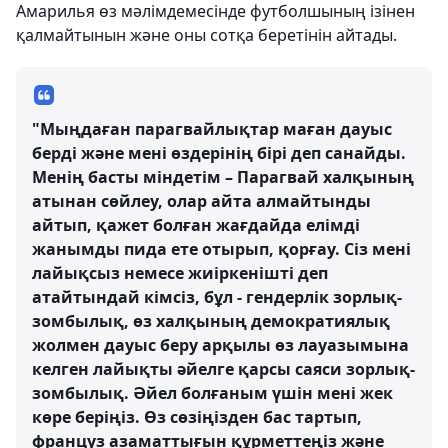
Амарилья өз мәлімдемесінде футболшының ізінен
қалмайтынын және оны сотқа беретінін айтады.
"Мыңдаған парагвайлықтар маған дауыс
берді және мені өздерінің бірі деп санайды.
Менің басты міндетім – Парагвай халқының
атынан сөйлеу, олар айта алмайтынды
айтып, қажет болған жағдайда елімді
жанымды пида ете отырып, қорғау. Сіз мені
лайықсыз немесе жиіркенішті деп
атайтындай кімсіз, бұл - гендерлік зорлық-
зомбылық, өз халқының демократиялық
жолмен дауыс беру арқылы өз лауазымына
келген лайықты әйелге қарсы саяси зорлық-
зомбылық. Әйел болғаным үшін мені жек
көре беріңіз. Өз сөзіңізден бас тартып,
француз азаматтығын құрметтеңіз және