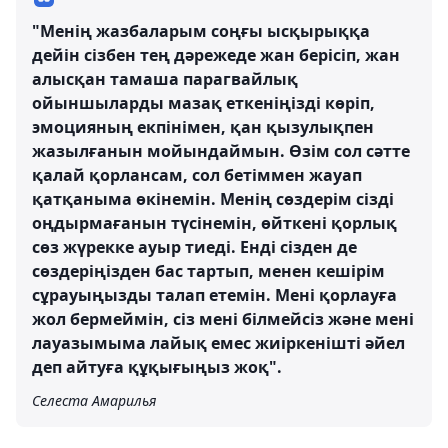
"Менің жазбаларым соңғы ысқырыққа
дейін сізбен тең дәрежеде жан берісіп, жан
алысқан тамаша парагвайлық
ойыншыларды мазақ еткеніңізді көріп,
эмоцияның екпінімен, қан қызулықпен
жазылғанын мойындаймын. Өзім сол сәтте
қалай қорлансам, сол бетіммен жауап
қатқаныма өкінемін. Менің сөздерім сізді
оңдырмағанын түсінемін, өйткені қорлық
сөз жүрекке ауыр тиеді. Енді сізден де
сөздеріңізден бас тартып, менен кешірім
сұрауыңызды талап етемін. Мені қорлауға
жол бермеймін, сіз мені білмейсіз және мені
лауазымыма лайық емес жиіркенішті әйел
деп айтуға құқығыңыз жоқ".
Селеста Амарилья