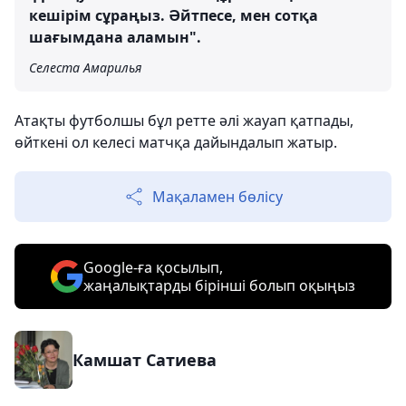
кешірім сұраңыз. Әйтпесе, мен сотқа
шағымдана аламын".
Селеста Амарилья
Атақты футболшы бұл ретте әлі жауап қатпады,
өйткені ол келесі матчқа дайындалып жатыр.
Мақаламен бөлісу
Google-ға қосылып,
жаңалықтарды бірінші болып оқыңыз
Камшат Сатиева