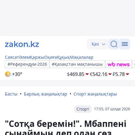
Қаз
Саясат
Әлем
Қаржы
Оқиға
Құқық
Мақалалар
#Референдум-2026
#Қазақстан мақтанышы
+30°
$
469.85
€
542.16
₽
5.78
Басты
Барлық жаңалықтар
Спорт жаңалықтары
Спорт
17:55, 07 шілде 2026
"Сотқа беремін!". Мбаппені
сынаймын деп одан сөз