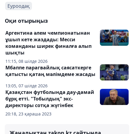
Еуроодақ
Оқи отырыңыз
Аргентина әлем чемпионатынан
ұшып кете жаздады: Месси
команданы ширек финалға алып
шықты
11:15, 08 шілде 2026
Мбаппе парагвайлық саясаткерге
қатысты қатаң мәлімдеме жасады
13:05, 07 шілде 2026
Қазақстан футболында дау-дамай
бұрқ етті. "Тобылдың" экс-
директоры сотқа жүгінбек
20:18, 23 қараша 2023
Жаңалықтан zakon.kz сайтында