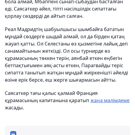
бола алмай, Мбаппені сынап-сыбаудан басталған
еді. Саясаткер әйел, тіпті нәсілшілдік сипаттағы
қорлау сөздерді де айтып салған.
Реал Мадридтің шабуылшысы шымбайға бататын
мұндай сөздерге шыдай алмай, ол да бірден қатаң
жауап қатты. Ол Селестаны өз қызметіне лайық деп
санамайтынын жеткізді. Ол осы турнирде өз
құрамасының төккен терін, аянбай еткен еңбегін
бетпақтығымен аяқ-асты еткен, Парагвайды теріс
сипатта танытып жатқан мұндай жиіркенішті әйелді
өзіне ерік берсе, еш жерге шығармасын айтты.
Саясаткер тағы қалыс қалмай Франция
құрамасының капитанына қаратып
жаңа мәлімдеме
жасады.