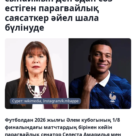
естіген парагвайлық
саясаткер әйел шала
бүлінуде
Сурет: wikimedia, Instagram/k.mbappe
Футболдан 2026 жылғы Әлем кубогының 1/8
финалындағы матчтардың бірінен кейін
парагвайлық сенатор Селеста Амарилья мен