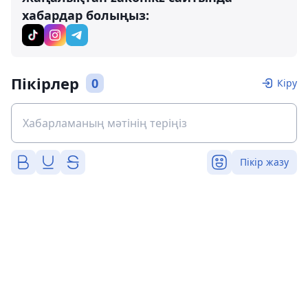
хабардар болыңыз:
Пікірлер
0
Кіру
Пікір жазу