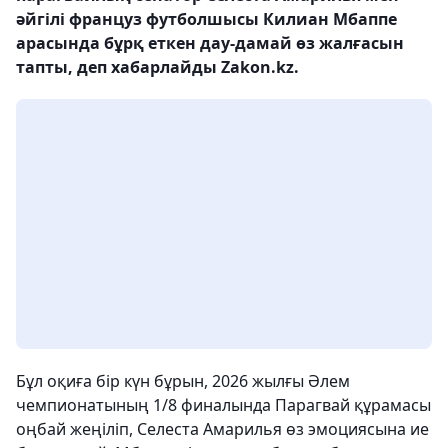
әйгілі француз футболшысы Килиан Мбаппе
арасында бұрқ еткен дау-дамай өз жалғасын
тапты, деп хабарлайды Zakon.kz.
Бұл оқиға бір күн бұрын, 2026 жылғы Әлем
чемпионатының 1/8 финалында Парагвай құрамасы
оңбай жеңіліп, Селеста Амарилья өз эмоциясына ие