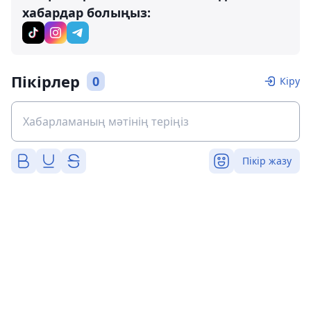
хабардар болыңыз:
Пікірлер
0
Кіру
Пікір жазу