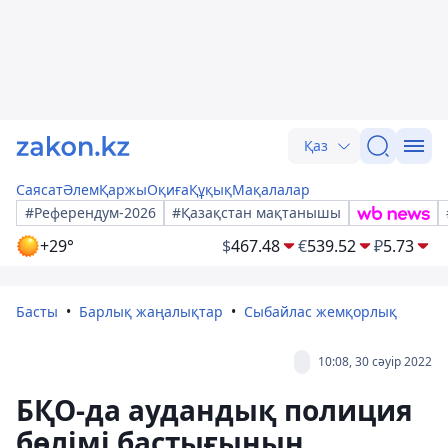
Қаз
Саясат
Әлем
Қаржы
Оқиға
Құқық
Мақалалар
#Референдум-2026
#Қазақстан мақтанышы
+29°
$
467.48
€
539.52
₽
5.73
Басты
Барлық жаңалықтар
Сыбайлас жемқорлық
10:08, 30 сәуір 2022
БҚО-да аудандық полиция
бөлімі бастығының