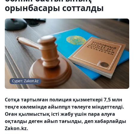
орынбасары сотталды
Сурет: Zakon.kz
Сотқа тартылған полиция қызметкері 7,5 млн
теңге көлемінде айыппұл төлеуге міндеттелді.
Оған қылмыстық істі жабу үшін пара алуға
оқталды деген айып тағылды, деп хабарлайды
Zakon.kz.