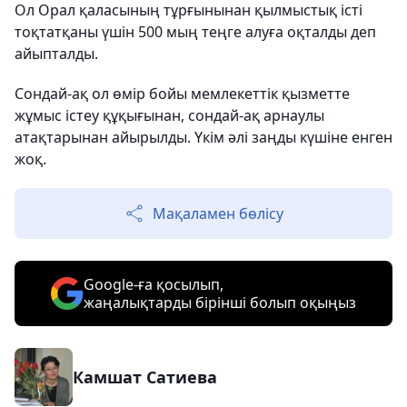
Ол Орал қаласының тұрғынынан қылмыстық істі
тоқтатқаны үшін 500 мың теңге алуға оқталды деп
айыпталды.
Сондай-ақ ол өмір бойы мемлекеттік қызметте
жұмыс істеу құқығынан, сондай-ақ арнаулы
атақтарынан айырылды. Үкім әлі заңды күшіне енген
жоқ.
Мақаламен бөлісу
Google-ға қосылып,
жаңалықтарды бірінші болып оқыңыз
Камшат Сатиева