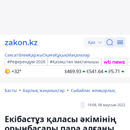
Қаз
Саясат
Әлем
Қаржы
Оқиға
Құқық
Мақалалар
#Референдум-2026
#Қазақстан мақтанышы
+32°
$
469.93
€
541.64
₽
5.71
Басты
Барлық жаңалықтар
Сыбайлас жемқорлық
19:08, 06 маусым 2022
Екібастұз қаласы әкімінің
орынбасары пара алғаны