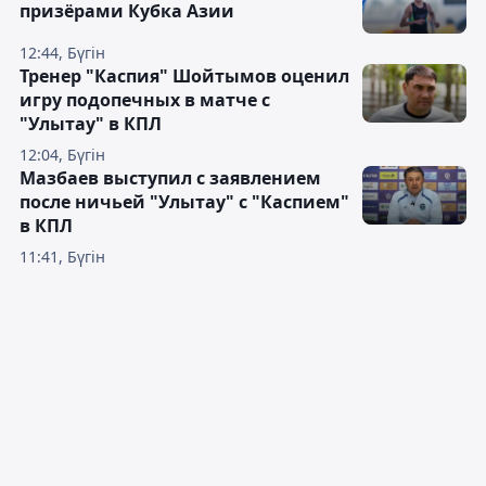
призёрами Кубка Азии
12:44, Бүгін
Тренер "Каспия" Шойтымов оценил
игру подопечных в матче с
"Улытау" в КПЛ
12:04, Бүгін
Мазбаев выступил с заявлением
после ничьей "Улытау" с "Каспием"
в КПЛ
11:41, Бүгін