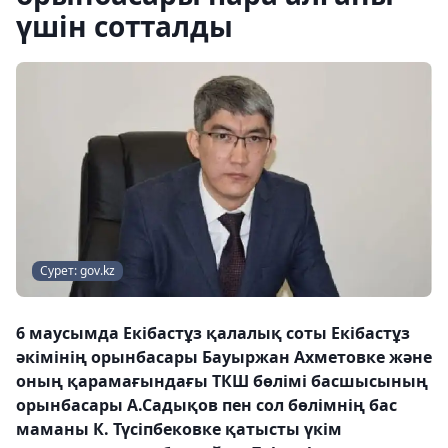
үшін сотталды
Сурет: gov.kz
6 маусымда Екібастұз қалалық соты Екібастұз
әкімінің орынбасары Бауыржан Ахметовке және
оның қарамағындағы ТКШ бөлімі басшысының
орынбасары А.Садықов пен сол бөлімнің бас
маманы К. Түсіпбековке қатысты үкім