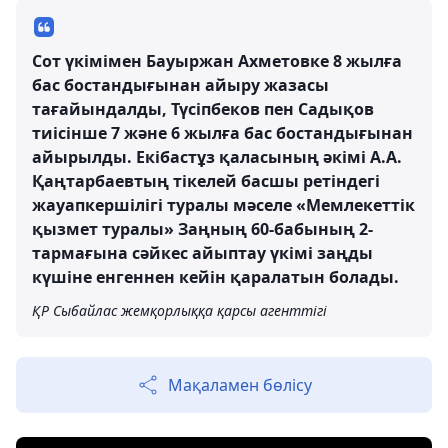
Сот үкімімен Бауыржан Ахметовке 8 жылға
бас бостандығынан айыру жазасы
тағайындалды, Түсіпбеков пен Садықов
тиісінше 7 және 6 жылға бас бостандығынан
айырылды. Екібастұз қаласының әкімі А.А.
Қаңтарбаевтың тікелей басшы ретіндегі
жауапкершілігі туралы мәселе «Мемлекеттік
қызмет туралы» Заңның 60-бабының 2-
тармағына сәйкес айыптау үкімі заңды
күшіне енгеннен кейін қаралатын болады.
ҚР Сыбайлас жемқорлыққа қарсы агенттігі
Мақаламен бөлісу