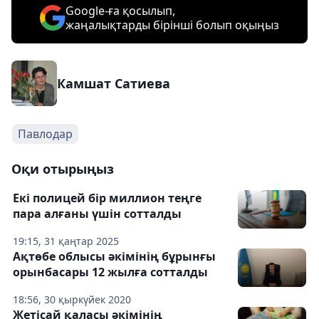
Google-ға қосылып,
жаңалықтарды бірінші болып оқыңыз
Камшат Сатиева
Павлодар
Оқи отырыңыз
Екі полицей бір миллион теңге
пара алғаны үшін сотталды
19:15, 31 қаңтар 2025
Ақтөбе облысы әкімінің бұрынғы
орынбасары 12 жылға сотталды
18:56, 30 қыркүйек 2020
Жетісай қаласы әкімінің