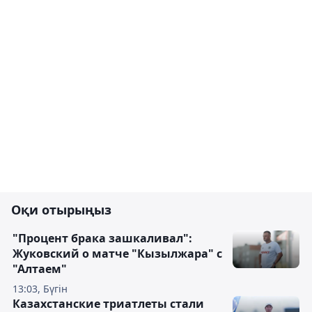
Оқи отырыңыз
"Процент брака зашкаливал":
Жуковский о матче "Кызылжара" с
"Алтаем"
13:03, Бүгін
Казахстанские триатлеты стали