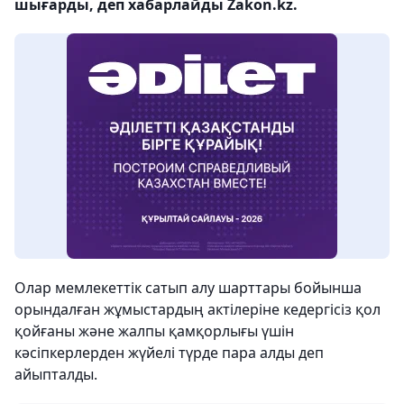
шығарды, деп хабарлайды Zakon.kz.
Олар мемлекеттік сатып алу шарттары бойынша
орындалған жұмыстардың актілеріне кедергісіз қол
қойғаны және жалпы қамқорлығы үшін
кәсіпкерлерден жүйелі түрде пара алды деп
айыпталды.