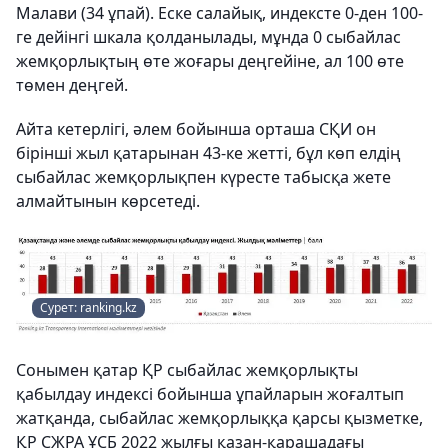
Малави (34 ұпай). Еске салайық, индексте 0-ден 100-
ге дейінгі шкала қолданылады, мұнда 0 сыбайлас
жемқорлықтың өте жоғары деңгейіне, ал 100 өте
төмен деңгей.
Айта кетерлігі, әлем бойынша орташа СҚИ он
бірінші жыл қатарынан 43-ке жетті, бұл көп елдің
сыбайлас жемқорлықпен күресте табысқа жете
алмайтынын көрсетеді.
Сурет: ranking.kz
Сонымен қатар ҚР сыбайлас жемқорлықты
қабылдау индексі бойынша ұпайларын жоғалтып
жатқанда, сыбайлас жемқорлыққа қарсы қызметке,
ҚР СЖРА ҰСБ 2022 жылғы қазан-қарашадағы