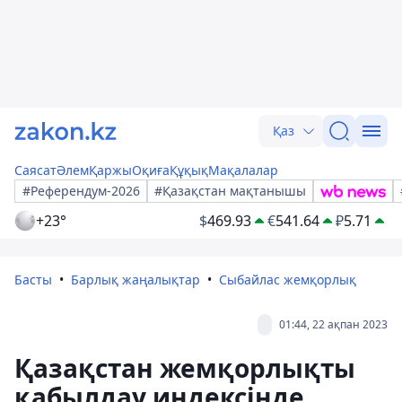
Қаз
Саясат
Әлем
Қаржы
Оқиға
Құқық
Мақалалар
#Референдум-2026
#Қазақстан мақтанышы
+23°
$
469.93
€
541.64
₽
5.71
Басты
Барлық жаңалықтар
Сыбайлас жемқорлық
01:44, 22 ақпан 2023
Қазақстан жемқорлықты
қабылдау индексінде