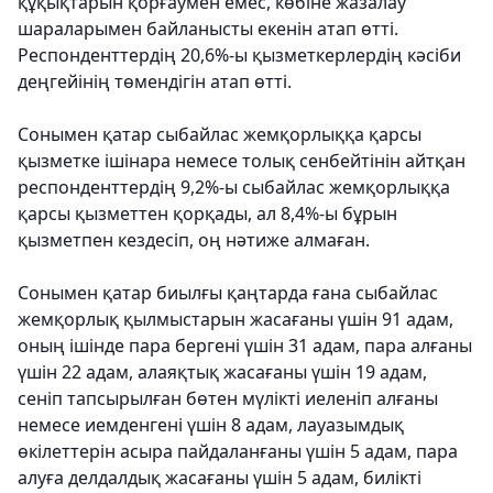
құқықтарын қорғаумен емес, көбіне жазалау
шараларымен байланысты екенін атап өтті.
Респонденттердің 20,6%-ы қызметкерлердің кәсіби
деңгейінің төмендігін атап өтті.
Сонымен қатар сыбайлас жемқорлыққа қарсы
қызметке ішінара немесе толық сенбейтінін айтқан
респонденттердің 9,2%-ы сыбайлас жемқорлыққа
қарсы қызметтен қорқады, ал 8,4%-ы бұрын
қызметпен кездесіп, оң нәтиже алмаған.
Сонымен қатар биылғы қаңтарда ғана сыбайлас
жемқорлық қылмыстарын жасағаны үшін 91 адам,
оның ішінде пара бергені үшін 31 адам, пара алғаны
үшін 22 адам, алаяқтық жасағаны үшін 19 адам,
сеніп тапсырылған бөтен мүлікті иеленіп алғаны
немесе иемденгені үшін 8 адам, лауазымдық
өкілеттерін асыра пайдаланғаны үшін 5 адам, пара
алуға делдалдық жасағаны үшін 5 адам, билікті