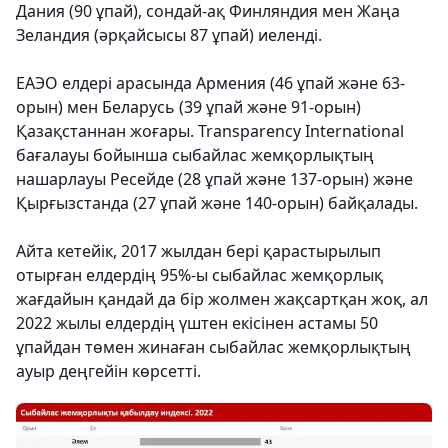
Дания (90 ұпай), сондай-ақ Финляндия мен Жаңа
Зеландия (әрқайсысы 87 ұпай) иеленді.
ЕАЭО елдері арасында Армения (46 ұпай және 63-
орын) мен Беларусь (39 ұпай және 91-орын)
Қазақстаннан жоғары. Transparency International
бағалауы бойынша сыбайлас жемқорлықтың
нашарлауы Ресейде (28 ұпай және 137-орын) және
Қырғызстанда (27 ұпай және 140-орын) байқалады.
Айта кетейік, 2017 жылдан бері қарастырылып
отырған елдердің 95%-ы сыбайлас жемқорлық
жағдайын қандай да бір жолмен жақсартқан жоқ, ал
2022 жылы елдердің үштен екісінен астамы 50
ұпайдан төмен жинаған сыбайлас жемқорлықтың
ауыр деңгейін көрсетті.