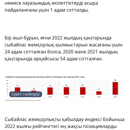
немесе лауазымдық өкілеттіктерді асыра
пайдаланғаны үшін 1 адам сотталды.
Бір жыл бұрын, яғни 2022 жылдың қаңтарында
сыбайлас жемқорлық қылмыстарын жасағаны үшін
24 адам сотталған болса, 2020 және 2021 жылдың
қаңтарында әрқайсысы 54 адам сотталған.
Сурет: ranking.kz
Сыбайлас жемқорлықты қабылдау индексі бойынша
2022 жылғы рейтингтегі ең жақсы позицияларды