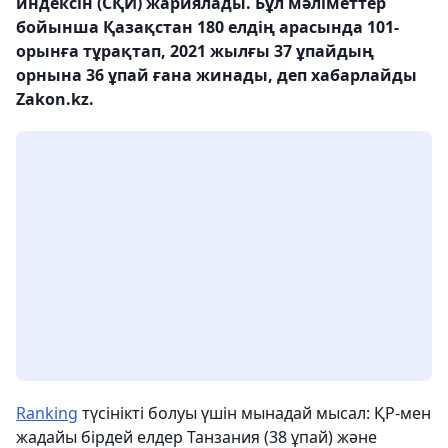
индексін (СҚИ) жариялады. Бұл мәліметтер
бойынша Қазақстан 180 елдің арасында 101-
орынға тұрақтап, 2021 жылғы 37 ұпайдың
орнына 36 ұпай ғана жинады, деп хабарлайды
Zakon.kz.
Ranking
түсінікті болуы үшін мынадай мысал: ҚР-мен
жадайы бірдей елдер Танзания (38 ұпай) және