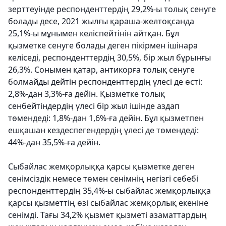
зерттеуінде респонденттердің 29,2%-ы толық сенуге
болады десе, 2021 жылғы қараша-желтоқсанда
25,1%-ы мұнымен келіспейтінін айтқан. Бұл
қызметке сенуге болады деген пікірмен ішінара
келіседі, респонденттердің 30,5%, бір жыл бұрынғы
26,3%. Сонымен қатар, антикорға толық сенуге
болмайды дейтін респонденттердің үлесі де өсті:
2,8%-дан 3,3%-ға дейін. Қызметке толық
сенбейтіндердің үлесі бір жыл ішінде аздап
төмендеді: 1,8%-дан 1,6%-ға дейін. Бұл қызметпен
ешқашан кездеспегендердің үлесі де төмендеді:
44%-дан 35,5%-ға дейін.
Сыбайлас жемқорлыққа қарсы қызметке деген
сенімсіздік немесе төмен сенімнің негізгі себебі
респонденттердің 35,4%-ы сыбайлас жемқорлыққа
қарсы қызметтің өзі сыбайлас жемқорлық екеніне
сенімді. Тағы 34,2% қызмет қызметі азаматтардың