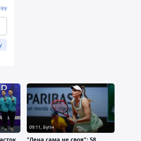
Кіру
у
09:11, Бүгін
асток
"Лена сама не своя": 58