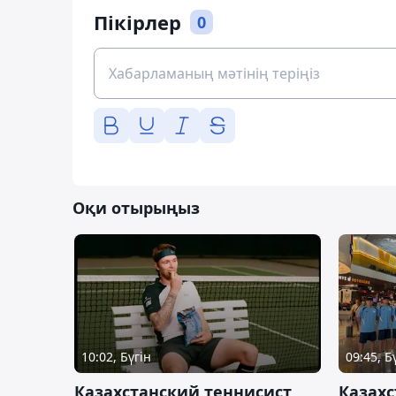
Пікірлер
0
Оқи отырыңыз
10:02, Бүгін
09:45, Б
Казахстанский теннисист
Казахс