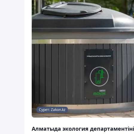
Сурет: Zakon.kz
Алматыда экология департаментін