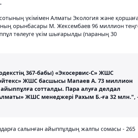
.
сотының үкімімен Алматы Экология және қоршағ
ының орынбасары М. Жексембаев 96 миллион теңг
ппұл төлеуге үкім шығарылды (параның 30
одекстің 367-бабы) «Экосервис-С» ЖШС
ройтекс» ЖШС басшысы Мапаев А. 73 миллион
 айыппұлға сотталды. Пара алуға делдал
Алматы» ЖШС менеджері Рахым Б.-ға 32 млн.", 
ндарға салынған айыппұлдың жалпы сомасы - 265