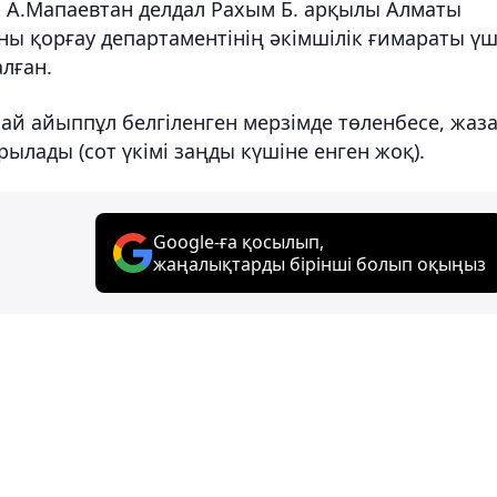
 А.Мапаевтан делдал Рахым Б. арқылы Алматы
ы қорғау департаментінің әкімшілік ғимараты үш
лған.
ай айыппұл белгіленген мерзімде төленбесе, жаз
лады (сот үкімі заңды күшіне енген жоқ).
Google-ға қосылып,
жаңалықтарды бірінші болып оқыңыз