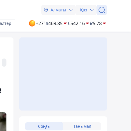
Алматы
Қаз
+27°
$
469.85
€
542.16
₽
5.78
алтері
е
Соңғы
Танымал