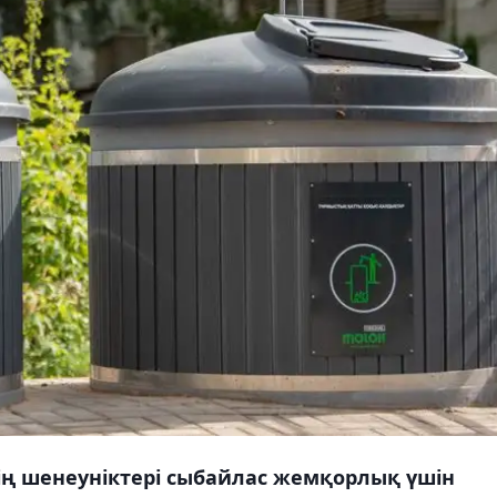
ің шенеуніктері сыбайлас жемқорлық үшін