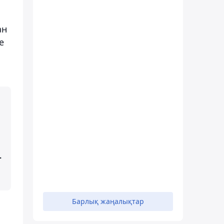
ан
е
-
Барлық жаңалықтар