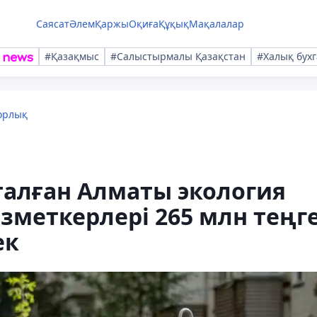
Саясат
Әлем
Қаржы
Оқиға
Құқық
Мақалалар
#Қазақмыс
#Салыстырмалы Қазақстан
#Халық бухг
орлық
алған Алматы экология
зметкерлері 265 млн теңг
ек