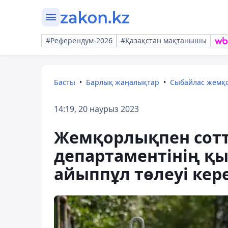
#Референдум-2026
#Қазақстан мақтанышы
Басты
Барлық жаңалықтар
Сыбайлас жемқ
14:19, 20 наурыз 2023
Жемқорлықпен сотт
департаментінің қы
айыппұл төлеуі кер