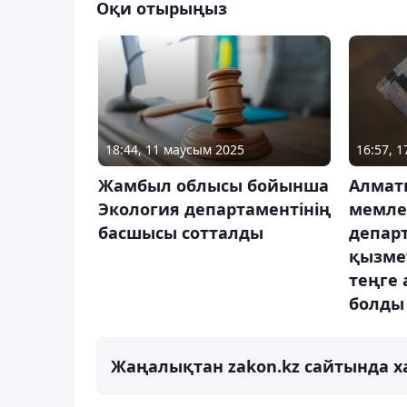
Оқи отырыңыз
18:44, 11 маусым 2025
16:57, 
Жамбыл облысы бойынша
Алмат
Экология департаментінің
мемлек
басшысы сотталды
депар
қызмет
теңге 
болды
Жаңалықтан zakon.kz сайтында х