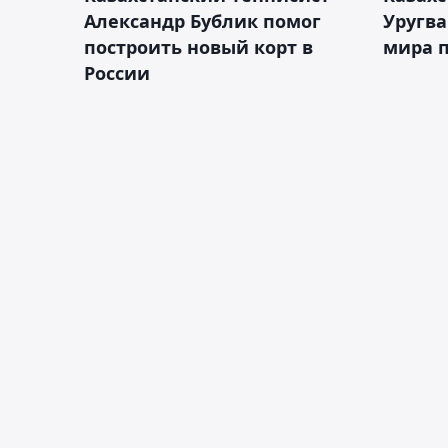
Александр Бублик помог
Уругв
построить новый корт в
мира п
России