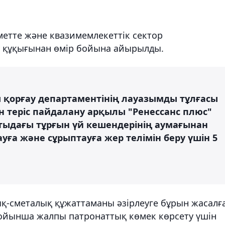
метте және квазимемлекеттік сектор
у құқығынан өмір бойына айырылды.
 қорғау департаментінің лауазымды тұлғасы
н теріс пайдалану арқылы "Ренессанс плюс"
атыдағы тұрғын үй кешендерінің аумағынан
ға және сұрыптауға жер телімін беру үшін 5
қ-сметалық құжаттаманы әзірлеуге бұрын жасалғ
бойынша жалпы патронаттық көмек көрсету үшін