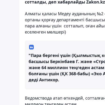
сотталды, деп хабарлайды Zakon.kz
Алматы қаласы Медеу ауданының №2 
ортаны қорғау департаменті басшыс
пара алғаны үшін сотталып, оған айы
еселенген мөлшері)
"Пара бергені үшін (Қылмыстық к
басшысы Беркінбаев Г. және «Ст
және 64 миллион теңгеден астам
болғаны үшін (ҚК 368-бабы) «Эко 
деді Антикор.
Ведомствода атап өткендей, сотталға
миллион теңгеден астам.