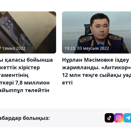
17 тамыз 2022
19:23, 03 маусым 2022
ы қаласы бойынша
Нұрлан Мәсімовке іздеу
еттік кірістер
жарияланды. «Антикор»
таментінің
12 млн теңге сыйақы уә
кері 7,8 миллион
етті
айыппұл төлейтін
абардар болыңыз: