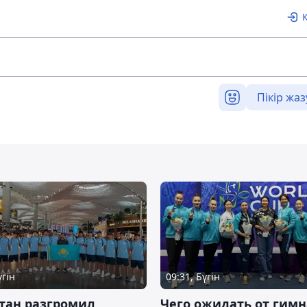
Пікір жаз
үгін
09:31, Бүгін
тан разгромил
Чего ожидать от гимн