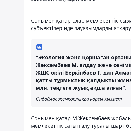
Сонымен қатар олар мемлекеттік қыз
субъектілерінде лауазымдарды атқар
"Экология және қоршаған ортаны
Жексембаев М. алдау және сенімі
ЖШС өкілі Беркінбаев Г.-дан Алм
қатты тұрмыстық қалдықты жинау
млн. теңгеге жуық ақша алған".
Сыбайлас жемқорлыққа қарсы қызмет
Сонымен қатар М.Жексембаев жобалы
мемлекеттік сатып алу туралы шарт 