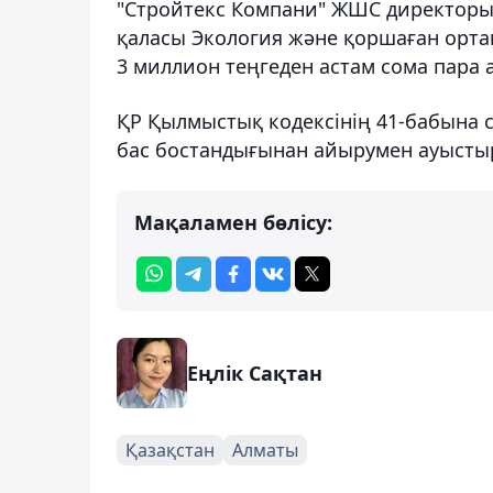
"Стройтекс Компани" ЖШС директоры
қаласы Экология және қоршаған ортан
3 миллион теңгеден астам сома пара а
ҚР Қылмыстық кодексінің 41-бабына c
бас бостандығынан айырумен ауыстыры
Мақаламен бөлісу:
Еңлік Сақтан
Қазақстан
Алматы