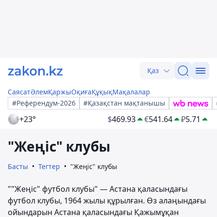
Қаз
Саясат
Әлем
Қаржы
Оқиға
Құқық
Мақалалар
#Референдум-2026
#Қазақстан мақтанышы
+23°
$
469.93
€
541.64
₽
5.71
"Жеңіс" клубы
Басты
Тегтер
"Жеңіс" клубы
""Жеңіс" футбол клубы" — Астана қаласындағы
футбол клубы, 1964 жылы құрылған. Өз алаңындағы
ойындарын Астана қаласындағы Қажымұқан