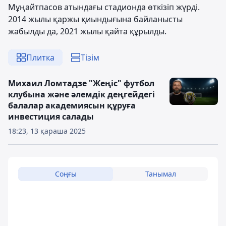
Мұңайтпасов атындағы стадионда өткізіп жүрді.
2014 жылы қаржы қиындығына байланысты
жабылды да, 2021 жылы қайта құрылды.
Плитка
Тізім
Михаил Ломтадзе "Жеңіс" футбол
клубына және әлемдік деңгейдегі
балалар академиясын құруға
инвестиция салады
18:23, 13 қараша 2025
Соңғы
Танымал