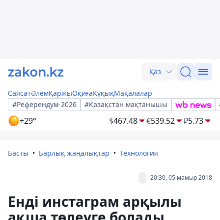
Қаз
Саясат
Әлем
Қаржы
Оқиға
Құқық
Мақалалар
#Референдум-2026
#Қазақстан мақтанышы
+29°
$
467.48
€
539.52
₽
5.73
Басты
Барлық жаңалықтар
Технология
20:30, 05 мамыр 2018
Енді инстаграм арқылы
ақша төлеуге болады