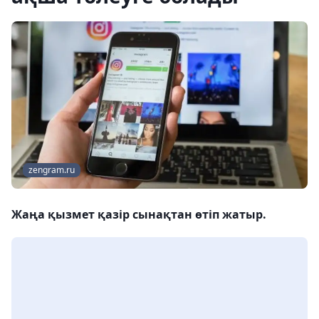
zengram.ru
Жаңа қызмет қазір сынақтан өтіп жатыр.