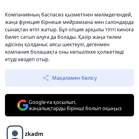
Компанияның баспасөз қызметінен мәлімдегендей,
жаңа функция бірнеше мейрамхана мен салондарда
сынақтан өтіп жатыр. Бұл опция арқылы тіпті киноға
билет сатып алуға да болады. Қазір жаңа төлем
әдісінің қолданыс аясы шектеулі, дегенмен
компания болашақта оны көпшілікке қолжетімді
етуді көздеп отыр.
Мақаламен бөлісу
Google-ға қосылып,
жаңалықтарды бірінші болып оқыңыз
zkadm