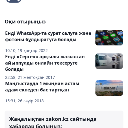
Оқи отырыңыз
Енді WhatsApp-та сурет салуға және
фотоны бұлдыратуға болады
10:10, 19 қаңтар 2022
Енді «Сергек» арқылы жазылған
айыппұлды онлайн тексеруге
болады
22:58, 21 желтоқсан 2017
Маңғыстауда 1 мыңнан астам
адам екпеден бас тартқан
15:31, 26 сәуір 2018
Жаңалықтан zakon.kz сайтында
хабардар болыңыз: