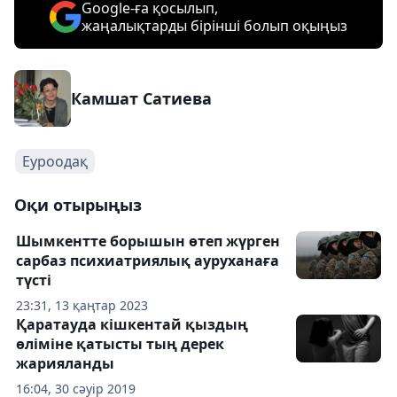
Google-ға қосылып,
жаңалықтарды бірінші болып оқыңыз
Камшат Сатиева
Еуроодақ
Оқи отырыңыз
Шымкентте борышын өтеп жүрген
сарбаз психиатриялық ауруханаға
түсті
23:31, 13 қаңтар 2023
Қаратауда кішкентай қыздың
өліміне қатысты тың дерек
жарияланды
16:04, 30 сәуір 2019