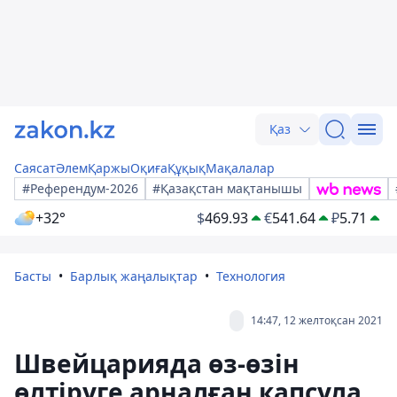
Қаз
Саясат
Әлем
Қаржы
Оқиға
Құқық
Мақалалар
#Референдум-2026
#Қазақстан мақтанышы
+32°
$
469.93
€
541.64
₽
5.71
Басты
Барлық жаңалықтар
Технология
14:47, 12 желтоқсан 2021
Швейцарияда өз-өзін
өлтіруге арналған капсула