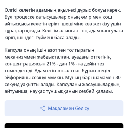
Өлгісі келетін адамның ақыл-есі дұрыс болуы керек.
Бұл процеске қатысушылар оның өмірімен қош
айтысқысы келетін ерікті шешіміне көз жеткізу үшін
сұрақтар қояды. Келісім алынған соң адам капсулаға
кіріп, ішіндегі түймені баса алады.
Капсула оның ішін азотпен толтыратын
механизммен жабдықталған, ауадағы оттегінің
концентрациясын 21% - дан 1% - ға дейін тез
төмендетеді. Адам есін жоғалтпас бұрын жеңіл
эйфорияны сезінуі мүмкін. Мұның бәрі шамамен 30
секунд уақытты алады. Капсуланы жасаушылардың
айтуынша, науқас тұншыққанын сезбей қалады.
Мақаламен бөлісу