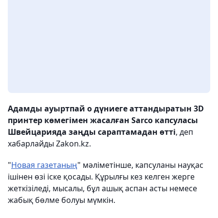
Адамды ауыртпай о дүниеге аттандыратын 3D
принтер көмегімен жасалған Sarco капсуласы
Швейцарияда заңды сараптамадан өтті
, деп
хабарлайды Zakon.kz.
"
Новая газетаның
" мәліметінше, капсуланы науқас
ішінен өзі іске қосады. Құрылғы кез келген жерге
жеткізіледі, мысалы, бұл ашық аспан асты немесе
жабық бөлме болуы мүмкін.