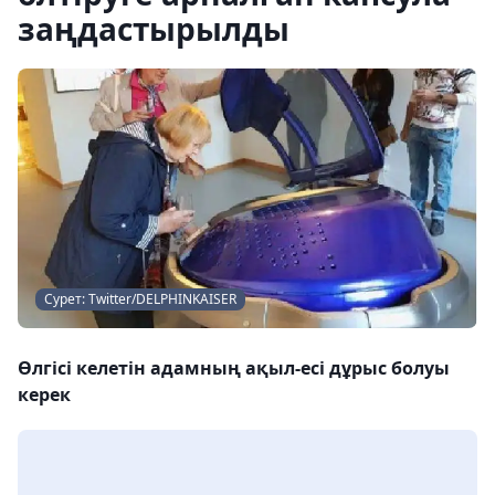
заңдастырылды
Сурет: Twitter/DELPHINKAISER
Өлгісі келетін адамның ақыл-есі дұрыс болуы
керек