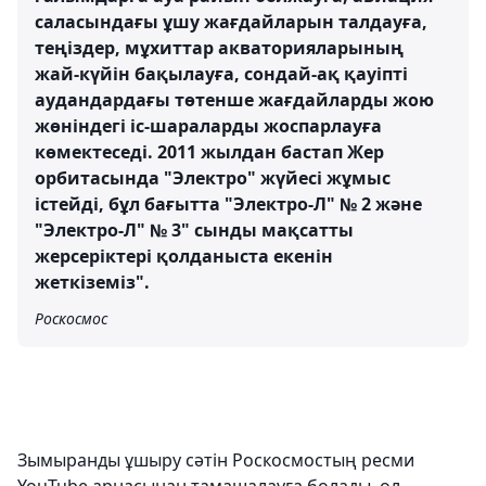
саласындағы ұшу жағдайларын талдауға,
теңіздер, мұхиттар акваторияларының
жай-күйін бақылауға, сондай-ақ қауіпті
аудандардағы төтенше жағдайларды жою
жөніндегі іс-шараларды жоспарлауға
көмектеседі. 2011 жылдан бастап Жер
орбитасында "Электро" жүйесі жұмыс
істейді, бұл бағытта "Электро-Л" № 2 және
"Электро-Л" № 3" сынды мақсатты
жерсеріктері қолданыста екенін
жеткіземіз".
Роскосмос
Зымыранды ұшыру сәтін Роскосмостың ресми