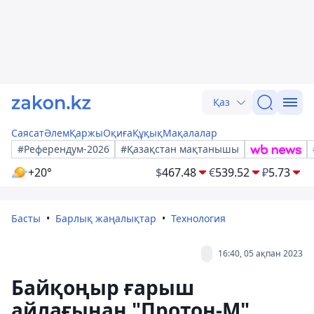
Қаз
Саясат
Әлем
Қаржы
Оқиға
Құқық
Мақалалар
#Референдум-2026
#Қазақстан мақтанышы
+20°
$
467.48
€
539.52
₽
5.73
Басты
Барлық жаңалықтар
Технология
16:40, 05 ақпан 2023
Байқоңыр ғарыш
айлағынан "Протон-М"