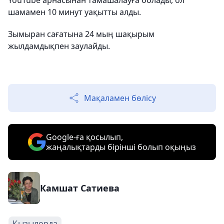
YouTube арнасынан тамашалауға болады, ол
шамамен 10 минут уақытты алды.
Зымыран сағатына 24 мың шақырым
жылдамдықпен заулайды.
Мақаламен бөлісу
Google-ға қосылып,
жаңалықтарды бірінші болып оқыңыз
Камшат Сатиева
Қызылорда