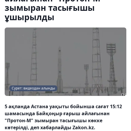
зымыран тасығышы
ұшырылды
Сурет: видеодан алынды
5 ақпанда Астана уақыты бойынша сағат 15:12
шамасында Байқоңыр ғарыш айлағынан
"Протон-М" зымыран тасығышы көкке
көтерілді, деп хабарлайды Zakon.kz.