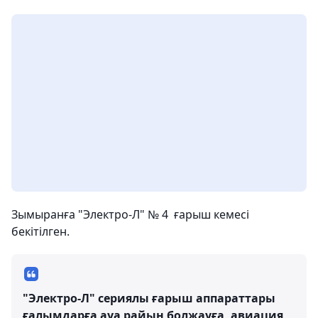
Зымыранға "Электро-Л" № 4 ғарыш кемесі
бекітілген.
"Электро-Л" сериялы ғарыш аппараттары
ғалымдарға ауа райын болжауға, авиация