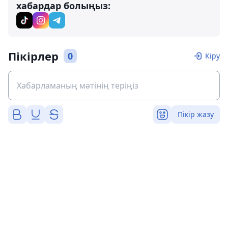
хабардар болыңыз:
Пікірлер
0
Кіру
Пікір жазу