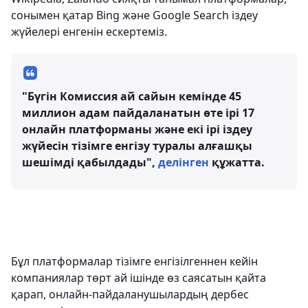
сонымен қатар Bing және Google Search іздеу
жүйелері енгенін ескертеміз.
"Бүгін Комиссия ай сайын кемінде 45
миллион адам пайдаланатын өте ірі 17
онлайн платформаны және екі ірі іздеу
жүйесін тізімге енгізу туралы алғашқы
шешімді қабылдады",
делінген
құжатта.
Бұл платформалар тізімге енгізілгеннен кейін
компаниялар төрт ай ішінде өз саясатын қайта
қарап, онлайн-пайдаланушылардың дербес