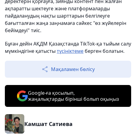
деректерін қорғауға, зиянды контент пен жалған
ақпаратты шектеуге және платформаларды
пайдаланудың нақты шарттарын белгілеуге
бағытталған жаңа заңнамаға сәйкес "өз жүйелерін
бейімдеуі" тиіс.
Бұған дейін АҚДМ Қазақстанда TikTok-қа тыйым салу
мүмкіндігіне қатысты
түсініктеме
берген болатын.
Мақаламен бөлісу
Google-ға қосылып,
жаңалықтарды бірінші болып оқыңыз
Камшат Сатиева