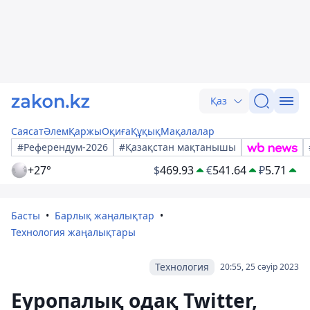
Қаз
Саясат
Әлем
Қаржы
Оқиға
Құқық
Мақалалар
#Референдум-2026
#Қазақстан мақтанышы
+27°
$
469.93
€
541.64
₽
5.71
Басты
Барлық жаңалықтар
Технология жаңалықтары
Технология
20:55, 25 сәуір 2023
Еуропалық одақ Twitter,