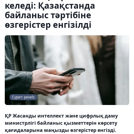
келеді: Қазақстанда
байланыс тәртібіне
өзгерістер енгізілді
Сурет: pexels
ҚР Жасанды интеллект және цифрлық даму
министрлігі байланыс қызметтерін көрсету
қағидаларына маңызды өзгерістер енгізді.