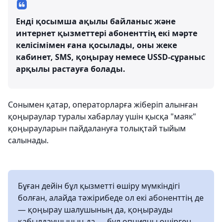
Енді қосымша ақылы байланыс және
интернет қызметтері абоненттің екі мәрте
келісімімен ғана қосылады, оны жеке
кабинет, SMS, қоңырау немесе USSD-сұраныс
арқылы растауға болады.
Сонымен қатар, операторларға жіберіп алынған
қоңыраулар туралы хабарлау үшін қысқа "маяк"
қоңырауларын пайдалануға толықтай тыйым
салынады.
Бұған дейін бұл қызметті өшіру мүмкіндігі
болған, алайда тәжірибеде ол екі абоненттің де
— қоңырау шалушының да, қоңырауды
қабылдаушының да — бұл опцияны өшірген