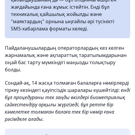
жағдайында ғана жұмыс істейтін. Енді бұл
техникалық қайшылық жойылды және
"маяктардың" орнына ыңғайлы әрі түсінікті
SMS-хабарлама форматы келеді.
Пайдаланушылардың операторлардың кез келген
жарнамалық және ақпараттық таратылымдарынан
оңай бас тарту мүмкіндігі маңызды толықтыру
болды.
Сондай-ақ, 14 жасқа толмаған балаларға нөмірлерді
тіркеу кезіндегі қауіпсіздік шаралары күшейтілді:
енді
бұл процедураны тек заңды өкілдері биометриялық
сәйкестендіру арқылы жүргізеді, бұл ретте бір
кәмелетке толмаған балаға тек бір нөмір ғана
рәсімделе алады
.