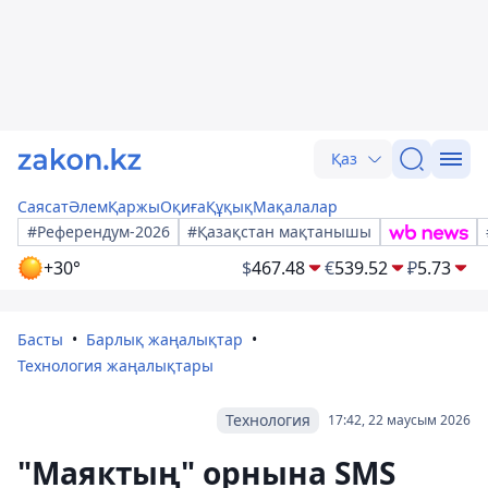
Қаз
Саясат
Әлем
Қаржы
Оқиға
Құқық
Мақалалар
#Референдум-2026
#Қазақстан мақтанышы
+30°
$
467.48
€
539.52
₽
5.73
Басты
Барлық жаңалықтар
Технология жаңалықтары
Технология
17:42, 22 маусым 2026
"Маяктың" орнына SMS