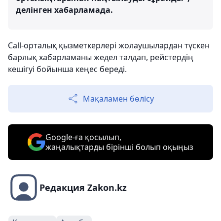
делінген хабарламада.
Сall-орталық қызметкерлері жолаушылардан түскен
барлық хабарламаны жедел талдап, рейстердің
кешігуі бойынша кеңес береді.
Мақаламен бөлісу
Google-ға қосылып,
жаңалықтарды бірінші болып оқыңыз
Редакция Zakon.kz