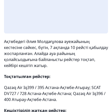
Ақтөбедегі Әлия Молдағұлова әуежайының
кестесіне сәйкес, бүгін, 7 ақпанда 10 рейсті қабылдау
жоспарланған. Алайда ауа райының
қолайсыздығына байланысты рейстер тоқтап,
кейбірі кешігіп жатыр.
Тоқтатылған рейстер:
Qazaq Air Iq399 / 395 Астана-Ақтөбе-Атырау; SCAT
DV727 / 728 Астана-Ақтөбе-Астана; Qazaq Air Iq396 /
400 Атырау-Ақтөбе-Астана.
Кешіктіріліп жатқан рейстер: