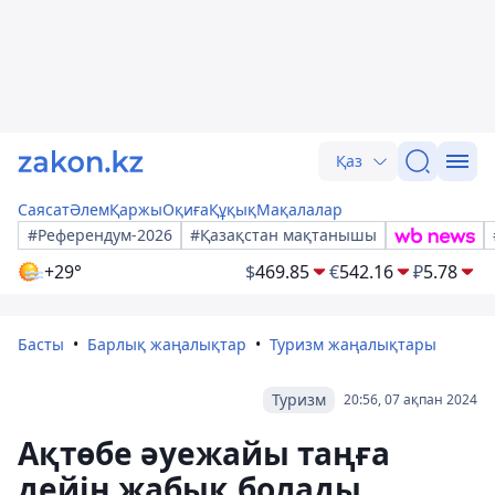
Қаз
Саясат
Әлем
Қаржы
Оқиға
Құқық
Мақалалар
#Референдум-2026
#Қазақстан мақтанышы
+29°
$
469.85
€
542.16
₽
5.78
Басты
Барлық жаңалықтар
Туризм жаңалықтары
Туризм
20:56, 07 ақпан 2024
Ақтөбе әуежайы таңға
дейін жабық болады