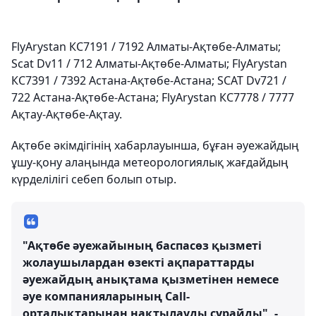
FlyArystan КС7191 / 7192 Алматы-Ақтөбе-Алматы;
Scat Dv11 / 712 Алматы-Ақтөбе-Алматы; FlyArystan
КС7391 / 7392 Астана-Ақтөбе-Астана; SCAT Dv721 /
722 Астана-Ақтөбе-Астана; FlyArystan КС7778 / 7777
Ақтау-Ақтөбе-Ақтау.
Ақтөбе әкімдігінің хабарлауынша, бұған әуежайдың
ұшу-қону алаңында метеорологиялық жағдайдың
күрделілігі себеп болып отыр.
"Ақтөбе әуежайының баспасөз қызметі
жолаушылардан өзекті ақпараттарды
әуежайдың анықтама қызметінен немесе
әуе компанияларының Сall-
орталықтарынан нақтылауды сұрайды", -