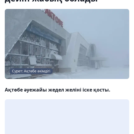
Сурет: Ақтөбе әкімдігі
Ақтөбе әуежайы жедел желіні іске қосты.