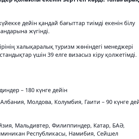
йекке дейін қандай бағыттар тиімді екенін білу
андарына жүгінді.
рінің халықаралық туризм жөніндегі менеджері
тандықтар үшін 39 елге визасыз кіру қолжетімді.
индер – 180 күнге дейін
 Албания, Молдова, Колумбия, Гаити – 90 күнге де
йзия, Мальдивтер, Филиппиндер, Катар, БАӘ,
Доминикан Республикасы, Намибия, Сейшел