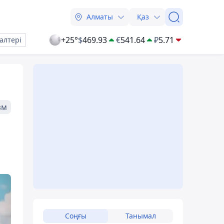
Алматы
Қаз
+25°
$
469.93
€
541.64
₽
5.71
алтері
зм
Соңғы
Танымал