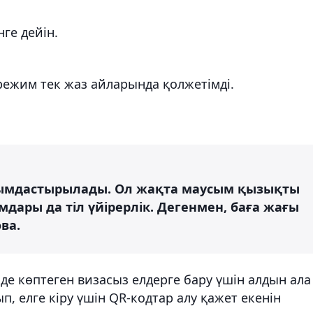
нге дейін.
режим тек жаз айларында қолжетімді.
йымдастырылады. Ол жақта маусым қызықты
мдары да тіл үйірерлік. Дегенмен, баға жағы
ва.
де көптеген визасыз елдерге бару үшін алдын ала
, елге кіру үшін QR-кодтар алу қажет екенін