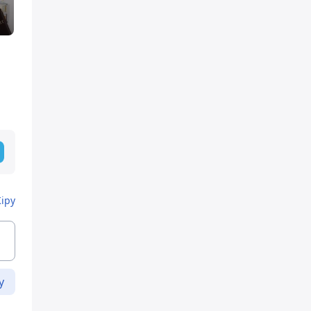
Кіру
у