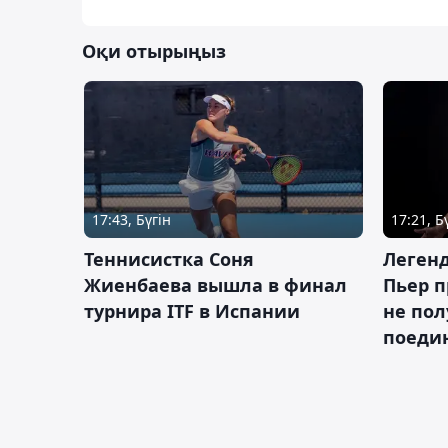
Оқи отырыңыз
17:43, Бүгін
17:21, Б
Теннисистка Соня
Леген
Жиенбаева вышла в финал
Пьер п
турнира ITF в Испании
не пол
поеди