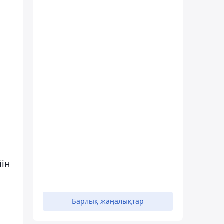
йін
Барлық жаңалықтар