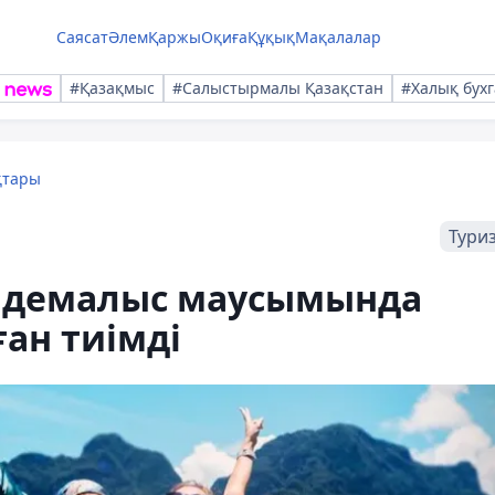
Саясат
Әлем
Қаржы
Оқиға
Құқық
Мақалалар
#Қазақмыс
#Салыстырмалы Қазақстан
#Халық бухг
қтары
Тури
 демалыс маусымында
ған тиімді