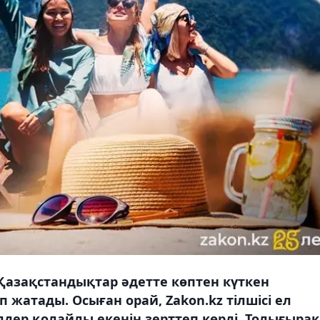
Қазақстандықтар әдетте көптен күткен
 жатады. Осыған орай, Zakon.kz тілшісі ел
лдер қолайлы екенін зерттеп көрді. Толығырақ