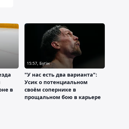
15:57, Бүгін
езда
"У нас есть два варианта":
я
Усик о потенциальном
оне в
своём сопернике в
прощальном бою в карьере