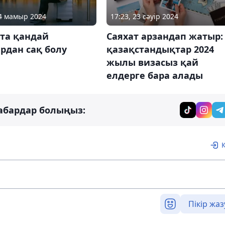
04 мамыр 2024
17:23, 23 сәуір 2024
тта қандай
Саяхат арзандап жатыр:
рдан сақ болу
қазақстандықтар 2024
жылы визасыз қай
елдерге бара алады
абардар болыңыз:
Пікір жаз