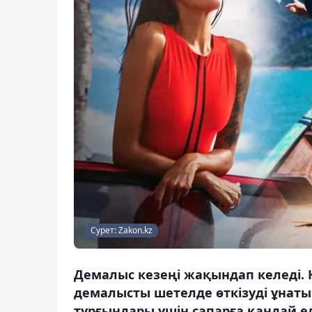
Сурет: Zakon.kz
Демалыс кезеңі жақындап келеді. 
демалысты шетелде өткізуді ұнатып
тұрғындары үшін сапарға қандай е