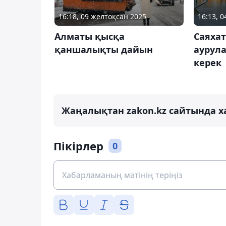
16:18, 09 желтоқсан 2025
16:13, 
Алматы қысқа
Саяха
қаншалықты дайын
аурула
керек
Жаңалықтан zakon.kz сайтында х
Пікірлер
0