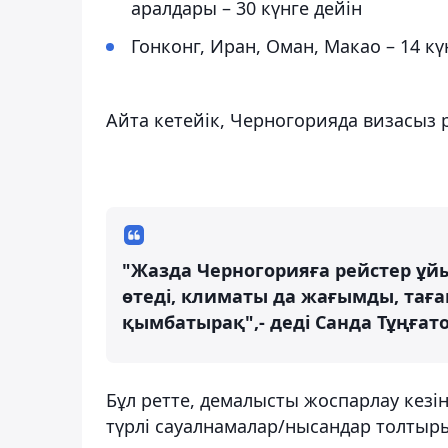
аралдары – 30 күнге дейін
Гонконг, Иран, Оман, Макао – 14 кү
Айта кетейік, Черногорияда визасыз 
"Жазда Черногорияға рейстер ұ
өтеді, климаты да жағымды, таға
қымбатырақ",- деді Санда Тұңғато
Бұл ретте, демалысты жоспарлау кезін
түрлі сауалнамалар/нысандар толтырып