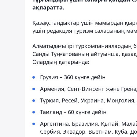
ақпаратта.
Қазақстандықтар үшін мамырдан қыркү
үшін редакция туризм саласының мам
Алматыдағы ірі туркомпаниялардың бі
Санды Тұңғатованың айтуынша, қазақс
Олардың қатарында:
Грузия – 360 күнге дейін
Армения, Сент-Винсент және Гренад
Түркия, Ресей, Украина, Моңғолия,
Таиланд – 60 күнге дейін
Аргентина, Бразилия, Қытай, Мала
Сербия, Эквадор, Вьетнам, Куба, 