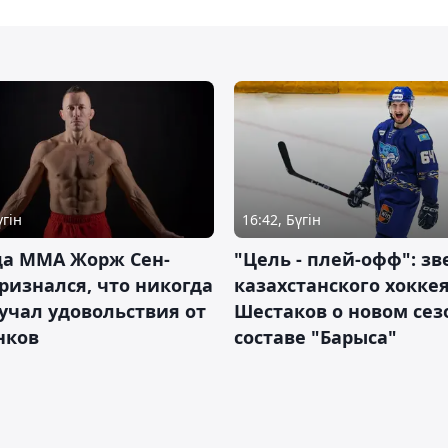
үгін
16:42, Бүгін
да ММА Жорж Сен-
"Цель - плей-офф": зв
ризнался, что никогда
казахстанского хокке
учал удовольствия от
Шестаков о новом сез
нков
составе "Барыса"