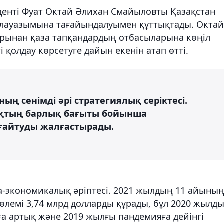
енті Фуат Октай Әлихан Смайыловты Қазақстан
лауазымына тағайындалуымен құттықтады. Октай
арынан қаза тапқандардың отбасыларына көңіл
 қолдау көрсетуге дайын екенін атап өтті.
ың сенімді әрі стратегиялық серіктесі.
ықтың барлық бағыты бойынша
ғайтуды жалғастырады.
а-экономикалық әріптесі. 2021 жылдың 11 айыны
лемі 3,74 млрд долларды құрады, бұл 2020 жылд
ға артық және 2019 жылғы пандемияға дейінгі