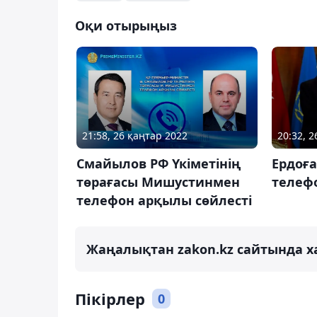
Оқи отырыңыз
21:58, 26 қаңтар 2022
20:32, 
Смайылов РФ Үкіметінің
Ердоғ
төрағасы Мишустинмен
телеф
телефон арқылы сөйлесті
Жаңалықтан zakon.kz сайтында х
Пікірлер
0