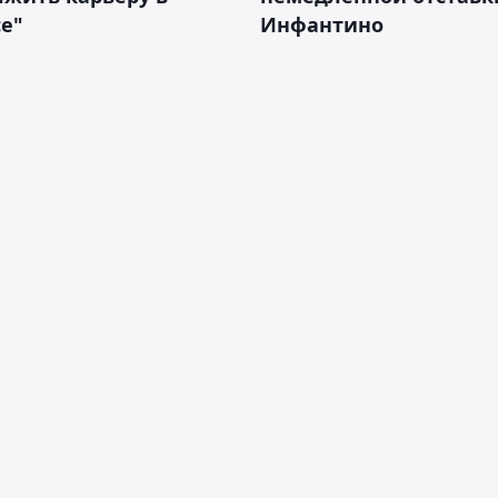
е"
Инфантино