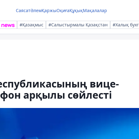
Саясат
Әлем
Қаржы
Оқиға
Құқық
Мақалалар
#Қазақмыс
#Салыстырмалы Қазақстан
#Халық бухг
еспубликасының вице-
фон арқылы сөйлесті