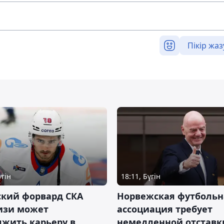
Пікір жаз
үгін
18:11, Бүгін
ский форвард СКА
Норвежская футбольн
изи может
ассоциация требует
жить карьеру в
немедленной отставк