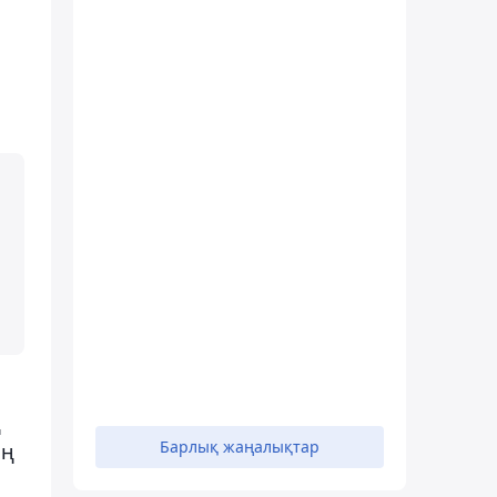
ң
Барлық жаңалықтар
ың