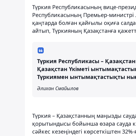
Түркия Республикасының вице-презид
Республикасының Премьер-министрі 
қаңтарда болған қайғылы оқиға салд
айтып, Түркияның Қазақстанға қажетті
Түркия Республикасы – Қазақстанн
Қазақстан Үкіметі ынтымақтаст
Түркиямен ынтымақтастықты ны
Әлихан Смайылов
Түркия – Қазақстанның маңызды сауд
қорытындысы бойынша өзара сауда кө
сәйкес кезеңіндегі көрсеткіштен 32%-