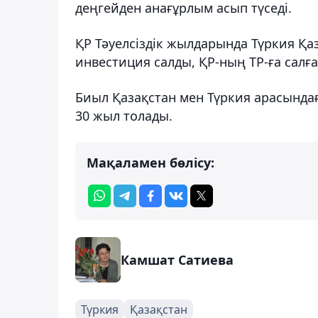
деңгейден анағұрлым асып түседі.
ҚР Тәуелсіздік жылдарында Түркия Қ
инвестиция салды, ҚР-ның ТР-ға салғ
Биыл Қазақстан мен Түркия арасынд
30 жыл толады.
Мақаламен бөлісу:
Камшат Сатиева
Түркия
Қазақстан