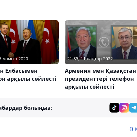
21:35, 11 қаңтар 2022
26 мамыр 2020
Армения мен Қазақстан
ан Елбасымен
президенттері телефон
он арқылы сөйлесті
арқылы сөйлесті
абардар болыңыз: