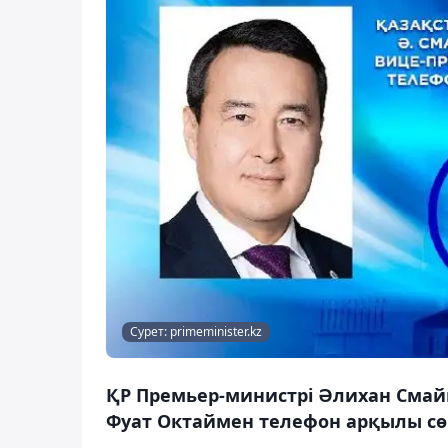
Сурет: primeminister.kz
ҚР Премьер-министрі Әлихан Смай
Фуат Октаймен телефон арқылы сөй