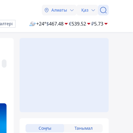
Алматы
Қаз
+24°
$
467.48
€
539.52
₽
5.73
алтері
Соңғы
Танымал