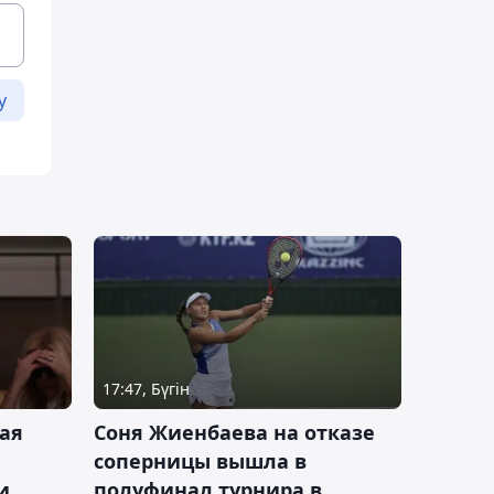
у
17:47, Бүгін
ая
Соня Жиенбаева на отказе
соперницы вышла в
и
полуфинал турнира в