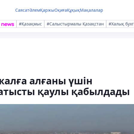
Саясат
Әлем
Қаржы
Оқиға
Құқық
Мақалалар
#Қазақмыс
#Салыстырмалы Қазақстан
#Халық бухг
 жалға алғаны үшін
қатысты қаулы қабылдады