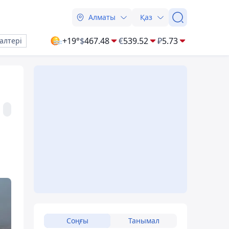
Алматы
Қаз
+19°
$
467.48
€
539.52
₽
5.73
алтері
Соңғы
Танымал