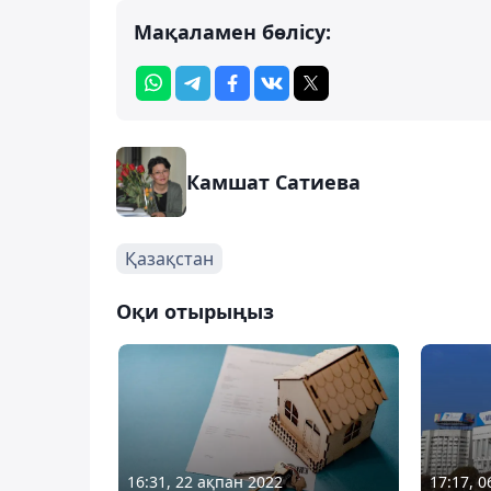
Мақаламен бөлісу:
Камшат Сатиева
Қазақстан
Оқи отырыңыз
16:31, 22 ақпан 2022
17:17, 