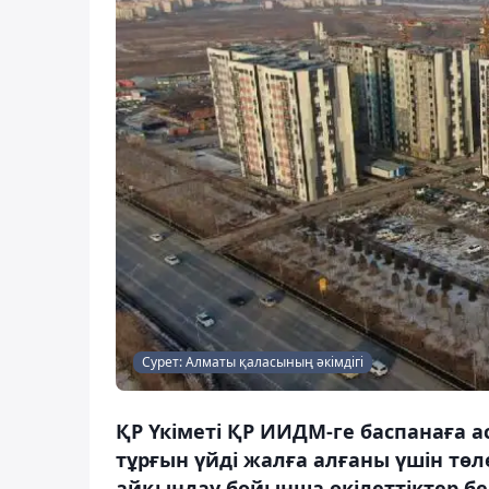
Сурет: Алматы қаласының әкімдігі
ҚР Үкіметі ҚР ИИДМ-ге баспанаға 
тұрғын үйді жалға алғаны үшін төл
айқындау бойынша өкілеттіктер б