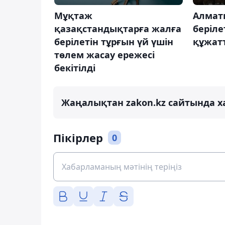
Мұқтаж
Алмат
қазақстандықтарға жалға
беріле
берілетін тұрғын үй үшін
құжат
төлем жасау ережесі
бекітілді
Жаңалықтан zakon.kz сайтында х
Пікірлер
0