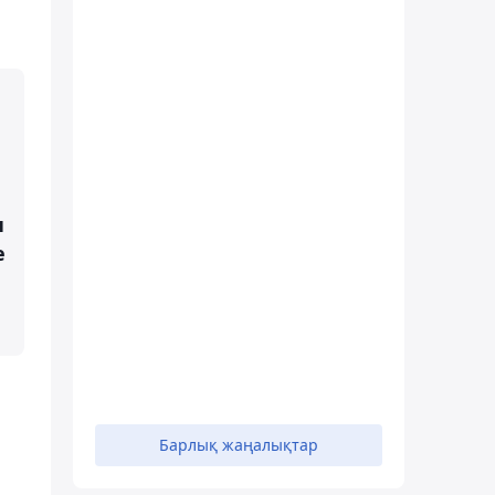
н
е
Барлық жаңалықтар