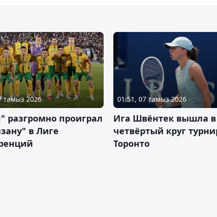
07 тамыз 2026
01:51, 07 тамыз 2026
" разгромно проиграл
Ига Швёнтек вышла в
зану" в Лиге
четвёртый круг турни
ренций
Торонто