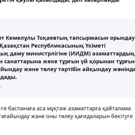
т Кемелұлы Тоқаевтың тапсырмасын орындау
 Қазақстан Республикасының Үкіметі
қ даму министрлігіне (ИИДМ) азаматтардың
н санаттарына жеке тұрғын үй қорынан тұрғы
айындау және төлеу тәртібін айқындау жөнінд
лдады.
і
е баспанаға аса мұқтаж азаматтарға қайталама
 тағайындау және оны төлеу қағидаларын бекітуге