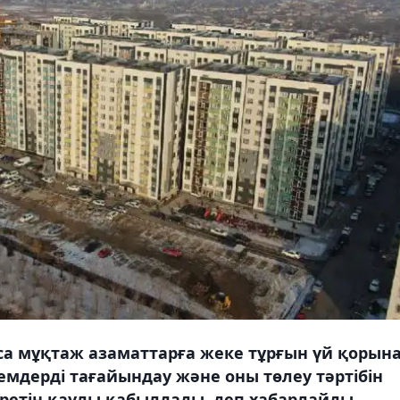
аса мұқтаж азаматтарға жеке тұрғын үй қорын
емдерді тағайындау және оны төлеу тәртібін
еретін қаулы қабылдады, деп хабарлайды