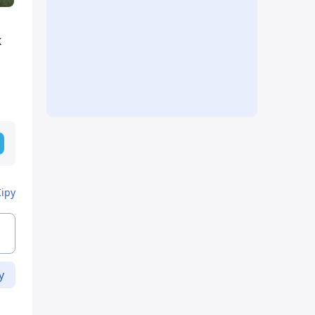
к
Кіру
у