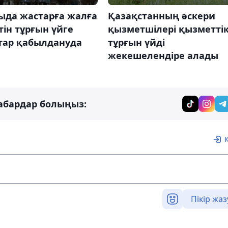
Қазақстанның әскери
ыда жастарға жалға
қызметшілері қызметті
тін тұрғын үйге
тұрғын үйді
тар қабылдануда
жекешелендіре алады
абардар болыңыз:
Пікір жаз