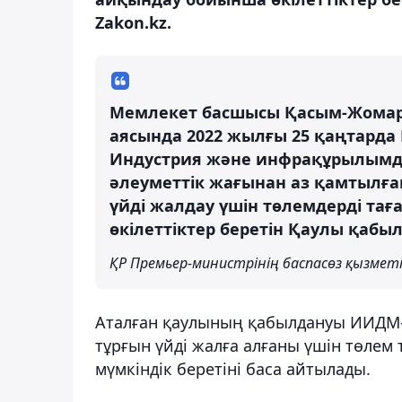
Zakon.kz.
Мемлекет басшысы Қасым-Жомар
аясында 2022 жылғы 25 қаңтарда
Индустрия және инфрақұрылымды
әлеуметтік жағынан аз қамтылға
үйді жалдау үшін төлемдерді тағ
өкілеттіктер беретін Қаулы қабы
ҚР Премьер-министрінің баспасөз қызмет
Аталған қаулының қабылдануы ИИДМ-г
тұрғын үйді жалға алғаны үшін төлем
мүмкіндік беретіні баса айтылады.