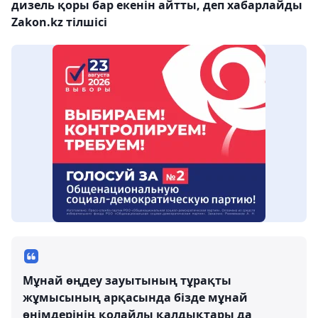
дизель қоры бар екенін айтты, деп хабарлайды
Zakon.kz тілшісі
Мұнай өңдеу зауытының тұрақты
жұмысының арқасында бізде мұнай
өнімдерінің қолайлы қалдықтары да