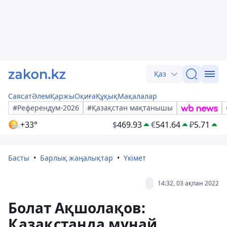
Қаз
Саясат
Әлем
Қаржы
Оқиға
Құқық
Мақалалар
#Референдум-2026
#Қазақстан мақтанышы
+33°
$
469.93
€
541.64
₽
5.71
Басты
Барлық жаңалықтар
Үкімет
14:32, 03 ақпан 2022
Болат Ақшолақов:
Қазақстанда мұнай