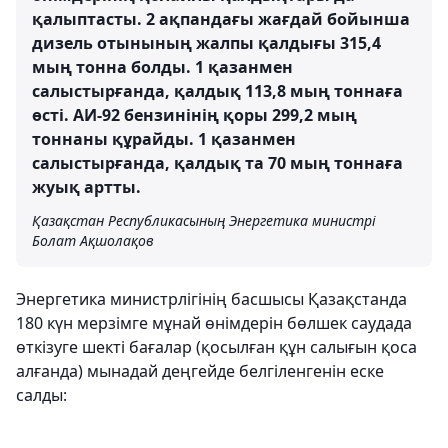
қалыптасты. 2 ақпандағы жағдай бойынша
дизель отынының жалпы қалдығы 315,4
мың тонна болды. 1 қазанмен
салыстырғанда, қалдық 113,8 мың тоннаға
өсті. АИ-92 бензинінің қоры 299,2 мың
тоннаны құрайды. 1 қазанмен
салыстырғанда, қалдық та 70 мың тоннаға
жуық артты.
Қазақстан Республикасының Энергетика министрі
Болат Ақшолақов
Энергетика министрлігінің басшысы Қазақстанда
180 күн мерзімге мұнай өнімдерін бөлшек саудада
өткізуге шекті бағалар (қосылған құн салығын қоса
алғанда) мынадай деңгейде белгіленгенін еске
салды: