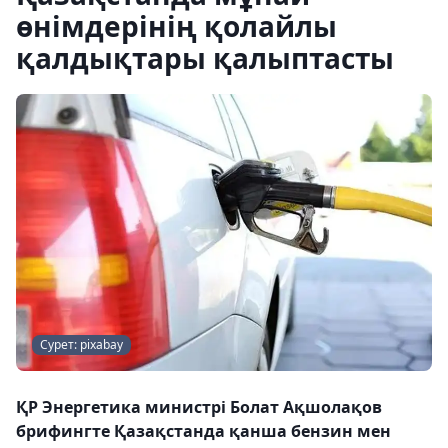
өнімдерінің қолайлы
қалдықтары қалыптасты
Сурет: pixabay
ҚР Энергетика министрі Болат Ақшолақов
брифингте Қазақстанда қанша бензин мен