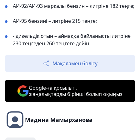
АИ-92/АИ-93 маркалы бензин – литріне 182 теңге;
АИ-95 бензині – литріне 215 теңге;
- дизельдік отын – аймаққа байланысты литріне
230 теңгеден 260 теңгеге дейін.
Мақаламен бөлісу
Google-ға қосылып,
жаңалықтарды бірінші болып оқыңыз
Мадина Мамырханова