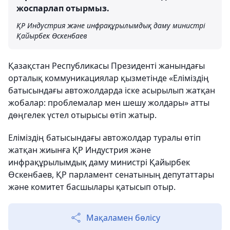
жоспарлап отырмыз.
ҚР Индустрия және инфрақұрылымдық даму министрі
Қайырбек Өскенбаев
Қазақстан Республикасы Президенті жанындағы
орталық коммуникациялар қызметінде «Еліміздің
батысындағы автожолдарда іске асырылып жатқан
жобалар: проблемалар мен шешу жолдары» атты
дөңгелек үстел отырысы өтіп жатыр.
Еліміздің батысындағы автожолдар туралы өтіп
жатқан жиынға ҚР Индустрия және
инфрақұрылымдық даму министрі Қайырбек
Өскенбаев, ҚР парламент сенатының депутаттары
және комитет басшылары қатысып отыр.
Мақаламен бөлісу