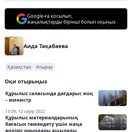
Google-ға қосылып,
жаңалықтарды бірінші болып оқыңыз
Аида Тақабаева
Қазақстан
Атырау
Оқи отырыңыз
Құрылыс саласында дағдарыс жоқ
– министр
13:59, 12 сәуір 2022
Құрылыс материалдарының
бағасын төмендету үшін жаңа
өндіріс орындары ашылады