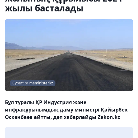
жылы басталады
Сурет: primeminister.kz
Бұл туралы ҚР Индустрия және
инфрақұрылымдық даму министрі Қайырбек
Өскенбаев айтты, деп хабарлайды Zakon.kz