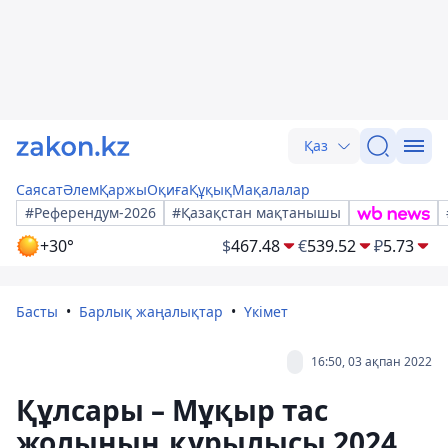
Қаз
Саясат
Әлем
Қаржы
Оқиға
Құқық
Мақалалар
#Референдум-2026
#Қазақстан мақтанышы
+30°
$
467.48
€
539.52
₽
5.73
Басты
Барлық жаңалықтар
Үкімет
16:50, 03 ақпан 2022
Құлсары – Мұқыр тас
жолының құрылысы 2024