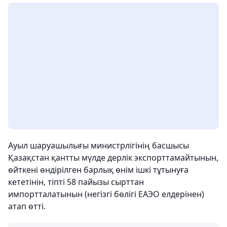
Ауыл шаруашылығы министрлігінің басшысы
Қазақстан қантты мүлде дерлік экспорттамайтынын,
өйткені өндірілген барлық өнім ішкі тұтынуға
кететінін, тіпті 58 пайызы сырттан
импортталатынын (негізгі бөлігі ЕАЭО елдерінен)
атап өтті.