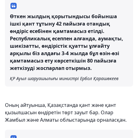
Өткен жылдың қорытындысы бойынша
ішкі қант тұтыну 42 пайызға отандық
өндіріс есебінен қамтамасыз етілді.
Республикалық есеппен алғанда, аумақты,
шикізатты, өндірістік қуатты ұлғайту
арқылы біз алдағы 3-4 жылда бұл өзін-өзі
қамтамасыз ету көрсеткішін 80 пайызға
жеткізуді жоспарлап отырмыз.
ҚР Ауыл шаруашылығы министрі Ербол Қарашөкеев
Оның айтуынша, Қазақстанда қант және қант
қызылшасын өндіретін төрт зауыт бар. Олар
Жамбыл және Алматы облыстарында орналасқан.