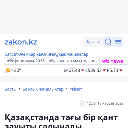
Қаз
Саясат
Әлем
Қаржы
Оқиға
Құқық
Мақалалар
#Референдум-2026
#Қазақстан мақтанышы
+20°
$
467.48
€
539.52
₽
5.73
Басты
Барлық жаңалықтар
Үкімет
12:56, 18 наурыз 2022
Қазақстанда тағы бір қант
зауыты салынады