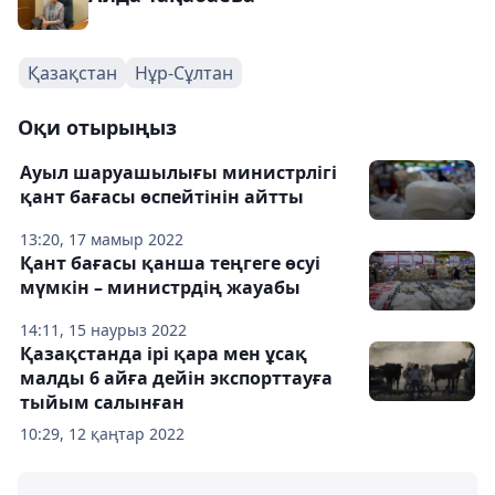
Қазақстан
Нұр-Сұлтан
Оқи отырыңыз
Ауыл шаруашылығы министрлігі
қант бағасы өспейтінін айтты
13:20, 17 мамыр 2022
Қант бағасы қанша теңгеге өсуі
мүмкін – министрдің жауабы
14:11, 15 наурыз 2022
Қазақстанда ірі қара мен ұсақ
малды 6 айға дейін экспорттауға
тыйым салынған
10:29, 12 қаңтар 2022