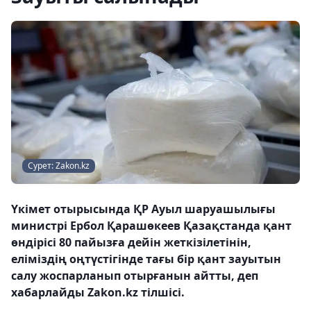
Сурет: Zakon.kz
Үкімет отырысында ҚР Ауыл шаруашылығы
министрі Ербол Қарашөкеев Қазақстанда қант
өндірісі 80 пайызға дейін жеткізілетінін,
еліміздің оңтүстігінде тағы бір қант зауытын
салу жоспарланып отырғанын айтты, деп
хабарлайды Zakon.kz тілшісі.