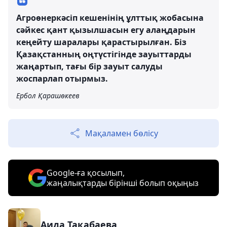
Агроөнеркәсіп кешенінің ұлттық жобасына
сәйкес қант қызылшасын егу алаңдарын
кеңейту шаралары қарастырылған. Біз
Қазақстанның оңтүстігінде зауыттарды
жаңартып, тағы бір зауыт салуды
жоспарлап отырмыз.
Ербол Қарашөкеев
Мақаламен бөлісу
Google-ға қосылып,
жаңалықтарды бірінші болып оқыңыз
Аида Тақабаева