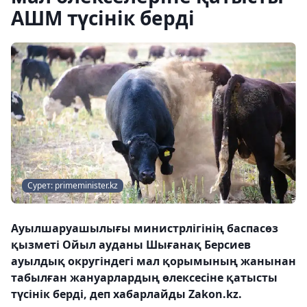
АШМ түсінік берді
Сурет: primeminister.kz
Ауылшаруашылығы министрлігінің баспасөз
қызметі Ойыл ауданы Шығанақ Берсиев
ауылдық округіндегі мал қорымының жанынан
табылған жануарлардың өлексесіне қатысты
түсінік берді, деп хабарлайды Zakon.kz.