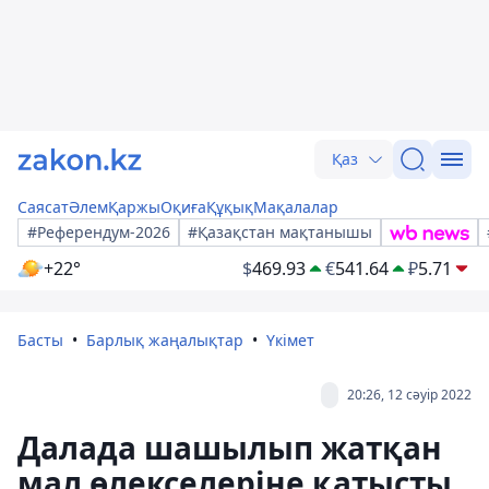
Қаз
Саясат
Әлем
Қаржы
Оқиға
Құқық
Мақалалар
#Референдум-2026
#Қазақстан мақтанышы
+22°
$
469.93
€
541.64
₽
5.71
Басты
Барлық жаңалықтар
Үкімет
20:26, 12 сәуір 2022
Далада шашылып жатқан
мал өлекселеріне қатысты