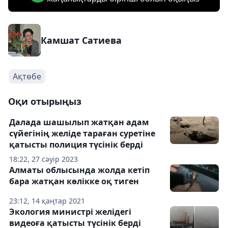
Камшат Сатиева
Ақтөбе
Оқи отырыңыз
Далада шашылып жатқан адам
сүйегінің желіде тараған суретіне
қатысты полиция түсінік берді
18:22, 27 сәуір 2023
Алматы облысында жолда кетіп
бара жатқан көлікке оқ тиген
23:12, 14 қаңтар 2021
Экология министрі желідегі
видеоға қатысты түсінік берді