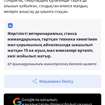
Сондай-ақ, сиырлардың құлағындағ сырға да
алынып қойылған, сондықтан өлексе малдың
иелерін анықтау да қиынға соққан.
Жергілікті ветеринариялық станса
мамандарының тартқан техника көмегімен
мал қорымының айналасында шашылып
жатқан 15-ке жуық мал өлекселері өртеліп,
көзі жойылып жатыр.
ҚР Ауылшаруашылығы министрлігінің баспасөз қызметі
Мақаламен бөлісу
Google-ға қосылып,
жаңалықтарды бірінші болып оқыңыз