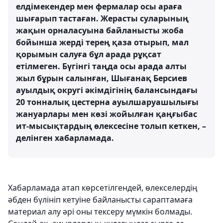
елдімекендер мен фермалар осы араға
шығарып тастаған. Жерасты суларының
жақын орналасуына байланысты жоба
бойынша жерді терең қаза отырып, мал
қорымын салуға бұл арада рұқсат
етілмеген. Бүгінгі таңда осы арада алты
жыл бұрын салынған, Шығанақ Берсиев
ауылдық округі әкімдігінің балансындағы
20 тонналық цестерна ауылшаруашылығы
жануарлары мен көзі жойылған қаңғыбас
ит-мысықтардың өлексесіне толып кеткен, –
делінген хабарламада.
Хабарламада атап көрсетілгендей, өлекселердің
әбден бүлініп кетуіне байланысты сараптамаға
материал алу әрі оны тексеру мүмкін болмады.