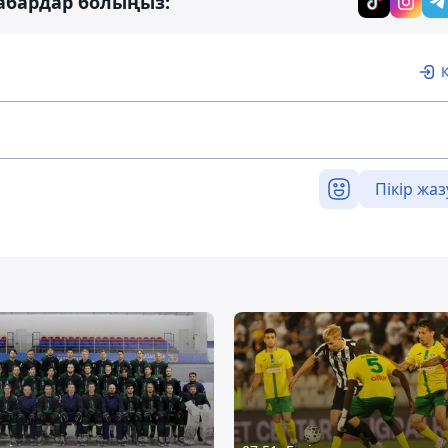
абардар болыңыз:
Пікір жаз