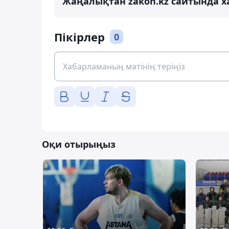
Жаңалықтан zakon.kz сайтында х
Пікірлер
0
Оқи отырыңыз