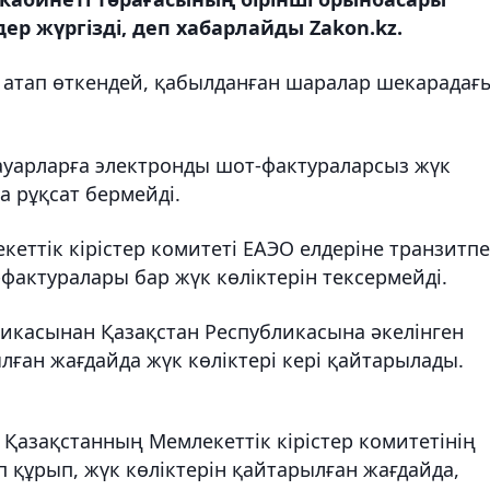
р жүргізді, деп хабарлайды Zakon.kz.
 атап өткендей, қабылданған шаралар шекарадағ
ауарларға электронды шот-фактураларсыз жүк
а рұқсат бермейді.
еттік кірістер комитеті ЕАЭО елдеріне транзитп
фактуралары бар жүк көліктерін тексермейді.
икасынан Қазақстан Республикасына әкелінген
лған жағдайда жүк көліктері кері қайтарылады.
Қазақстанның Мемлекеттік кірістер комитетінің
 құрып, жүк көліктерін қайтарылған жағдайда,