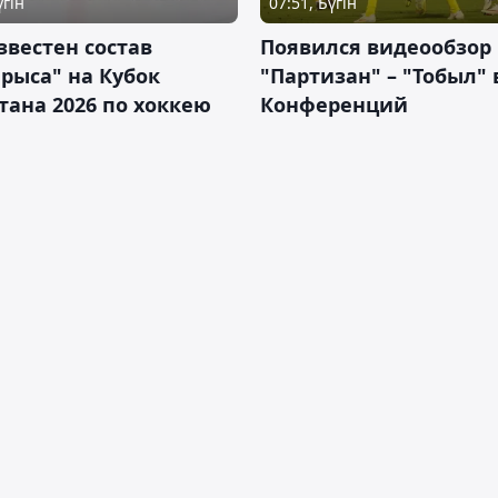
үгін
07:51, Бүгін
звестен состав
Появился видеообзор
рыса" на Кубок
"Партизан" – "Тобыл" 
тана 2026 по хоккею
Конференций