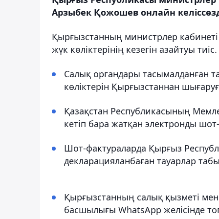
Арзыбек Қожошев онлайн келіссөзде
Қырғызстанның министрлер кабинеті
жүк көліктерінің кезегін азайтуы тиіс.
Салық органдары тасымалданған т
көліктерін Қырғызстаннан шығаруғ
Қазақстан Республикасының Мемлек
кетіп бара жатқан электронды шот-
Шот-фактураларда Қырғыз Республ
декларацияланбаған тауарлар табы
Қырғызстанның салық қызметі мен 
басшылығы WhatsApp желісінде топ