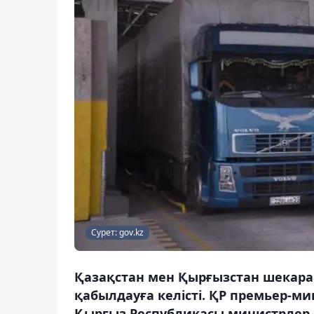
Сурет: gov.kz
Қазақстан мен Қырғызстан шекара
қабылдауға келісті. ҚР премьер-м
Қырғыз Республикасы министрлер 