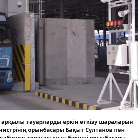
 арқылы тауарларды еркін өткізу шараларын
инистрінің орынбасары Бақыт Сұлтанов пен
кабинеті төрағасының бірінші орынбасары