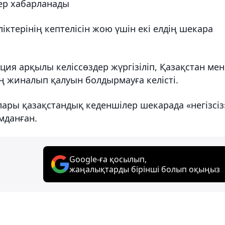
тер хабарланады
ктерінің кептелісін жою үшін екі елдің шекара
ция арқылы келіссөздер жүргізіліп, Қазақстан мен
ң жиналып қалуын болдырмауға келісті.
ры қазақстандық кеденшілер шекарада «негізсіз
мданған.
Google-ға қосылып,
жаңалықтарды бірінші болып оқыңыз