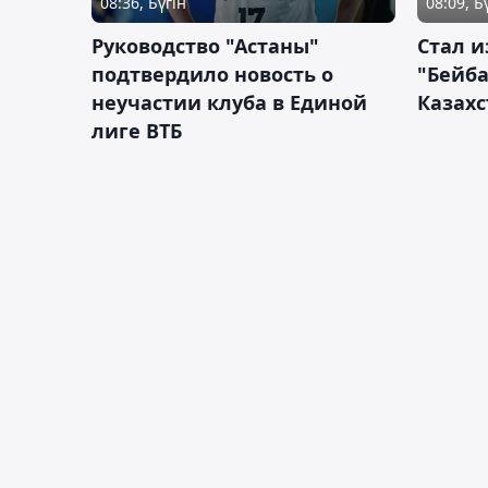
08:36, Бүгін
08:09, Б
Руководство "Астаны"
Стал и
подтвердило новость о
"Бейба
неучастии клуба в Единой
Казахс
лиге ВТБ