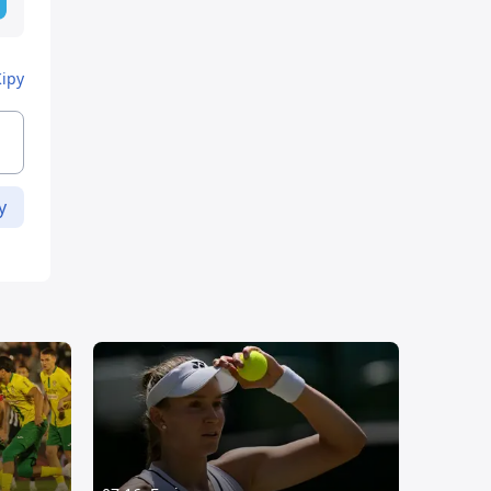
Кіру
у