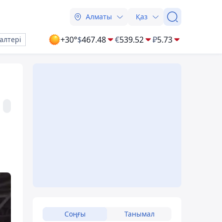
Алматы
Қаз
+30°
$
467.48
€
539.52
₽
5.73
алтері
Соңғы
Танымал