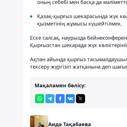
оның себебі мен басқа да мәлімет
Қазақ-қырғыз шекарасында жүк көлі
қызметінің жұмысы күшейтілмек.
Еске салсақ, наурызда бейнеконферен
Қырғызстан шекарада жүк көліктеріні
Ақпан айында қырғыз тасымалдаушыла
тексеру жүргізіп жатқанына деп шағы
Мақаламен бөлісу:
Аида Тақабаева