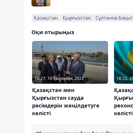
Қазақстан
Қырғызстан
Сұлтанов Бақыт
Оқи отырыңыз
10:27, 10 қыркүйек 2022
18:22, 
Қазақстан мен
Қазақ
Қырғызстан сауда
Қырғыз
рәсімдерін жеңілдетуге
рекон
келісті
келісті