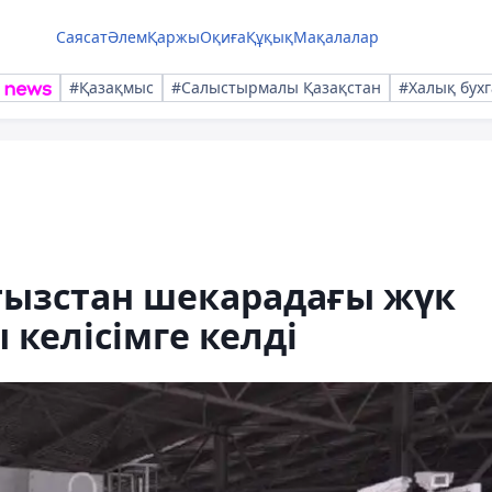
Саясат
Әлем
Қаржы
Оқиға
Құқық
Мақалалар
#Қазақмыс
#Салыстырмалы Қазақстан
#Халық бухг
ғызстан шекарадағы жүк
 келісімге келді