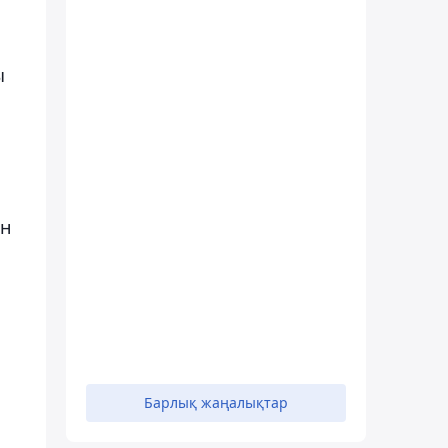
ы
ен
Барлық жаңалықтар