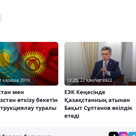
12:25, 22 қаңтар 2022
28 қараша 2019
ЕЭК Кеңесінде
стан мен
Қазақстанның атынан
стан өткізу бекетін
Бақыт Сұлтанов өкілдік
струкциялау туралы
етеді