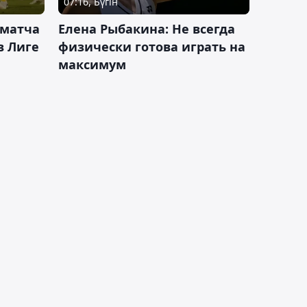
07:16, Бүгін
 матча
Елена Рыбакина: Не всегда
в Лиге
физически готова играть на
максимум