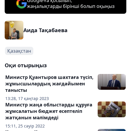
Google-ға қосылып,
жаңалықтарды бірінші болып оқыңыз
Аида Тақабаева
Қазақстан
Оқи отырыңыз
Министр Қуантыров шахтаға түсіп,
жұмысшылардың жағдайымен
танысты
13:28, 17 қаңтар 2023
Министр жаңа облыстарды құруға
жұмсалатын бюджет есептеліп
жатқанын мәлімдеді
15:11, 25 сәуір 2022