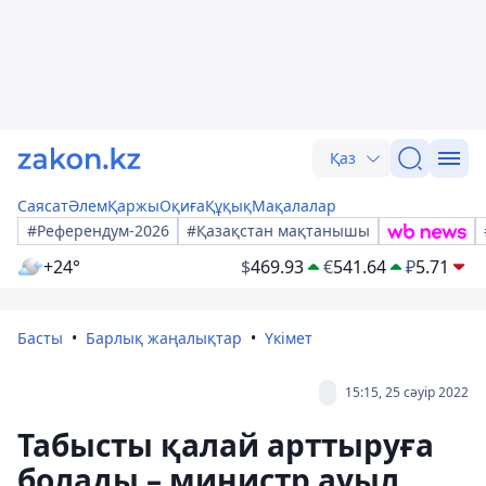
Қаз
Саясат
Әлем
Қаржы
Оқиға
Құқық
Мақалалар
#Референдум-2026
#Қазақстан мақтанышы
+24°
$
469.93
€
541.64
₽
5.71
Басты
Барлық жаңалықтар
Үкімет
15:15, 25 сәуір 2022
Табысты қалай арттыруға
болады – министр ауыл