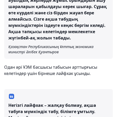
ауылдық жерлерде жұмыс орындарын ашу
шараларын қабылдауы керек шығар. Сұрақ
өте күрделі және сіз бірден жауап бере
алмайсыз. Сізге ақша табудың
мүмкіндіктерін іздеуге кеңес бергім келеді.
Ақша тапқысы келетіндер мемлекетке
жүгінбей-ақ жолын табады.
Қазақстан Республикасының Ұлттық экономика
министрі Әлібек Қуантыров
Одан әрі ҰЭМ басшысы табысын арттырғысы
келетіндер үшін бірнеше лайфхак ұсынды.
Негізгі лайфхак – жалқау болмау, ақша
табуға мүмкіндік табу, білімге ұмтылу.