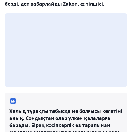
берді, деп хабарлайды Zakon.kz тілшісі.
Халық тұрақты табысқа ие болғысы келетіні
анық. Сондықтан олар үлкен қалаларға
барады. Бірақ кәсіпкерлік өз тарапынан