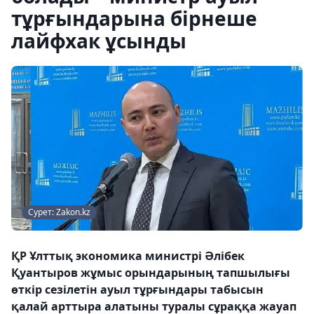
тұрғындарына бірнеше
лайфхак ұсынды
Сурет: Zakon.kz
ҚР Ұлттық экономика министрі Әлібек
Қуантыров жұмыс орындарының тапшылығы
өткір сезілетін ауыл тұрғындары табысын
қалай арттыра алатыны туралы сұраққа жауап