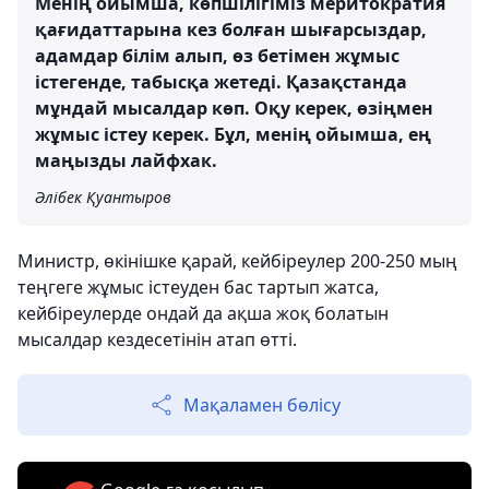
Менің ойымша, көпшілігіміз меритократия
қағидаттарына кез болған шығарсыздар,
адамдар білім алып, өз бетімен жұмыс
істегенде, табысқа жетеді. Қазақстанда
мұндай мысалдар көп. Оқу керек, өзіңмен
жұмыс істеу керек. Бұл, менің ойымша, ең
маңызды лайфхак.
Әлібек Қуантыров
Министр, өкінішке қарай, кейбіреулер 200-250 мың
теңгеге жұмыс істеуден бас тартып жатса,
кейбіреулерде ондай да ақша жоқ болатын
мысалдар кездесетінін атап өтті.
Мақаламен бөлісу