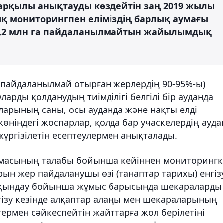
арқылы анықтауды көздейтін заң 2019 жылы
қ мониторингпен еліміздің барлық аумағы
0,2 млн га пайдаланылмайтын жайылымдық
пайдаланылмай отырған жерлердің 90-95%-ы)
рды қолданудың тиімділігі белгілі бір ауданда
арының саны, осы ауданда және нақты елді
ніндегі жоспарлар, қолда бар учаскелердің ауд
жүргізілетін есептеулермен анықталады.
ормасының талабы бойынша кейіннен мониторингк
ын жер пайдаланушы өзі (танаптар тарихы) енгіз
йқындау бойынша жұмыс барысында шекараларды
гізу кезінде алқаптар алаңы мен шекараларының
термен сәйкеспейтін жайттарға жол берілетіні