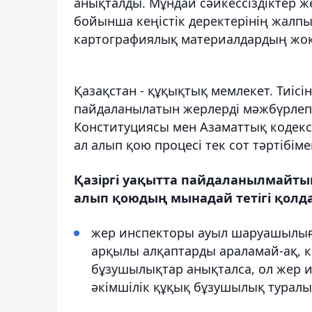
анықталды. Мұндай сәйкессіздіктер
бойынша кеңістік деректерінің жалпы
картографиялық материалдардың жо
Қазақстан - құқықтық мемлекет. Тиіс
пайдаланылатын жерлерді мәжбүрлеп а
Конституциясы мен Азаматтық кодекс
ал алып қою процесі тек сот тәртібімен
Қазіргі уақытта пайдаланылмайт
алып қоюдың мынадай тетігі қолд
жер инспекторы ауыл шаруашылығ
арқылы алқаптарды араламай-ақ, кә
бұзушылықтар анықталса, ол жер ие
әкімшілік құқық бұзушылық туралы