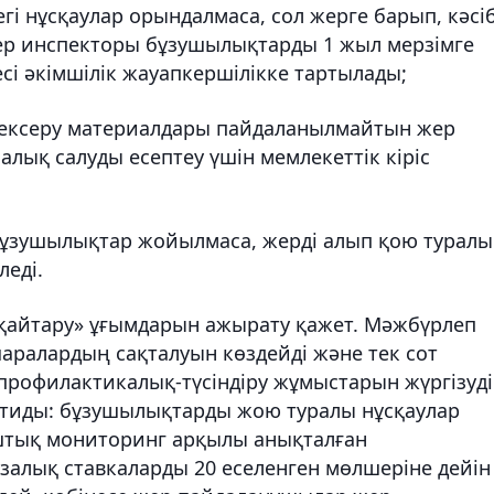
і нұсқаулар орындалмаса, сол жерге барып, кәсі
 жер инспекторы бұзушылықтарды 1 жыл мерзімге
сі әкімшілік жауапкершілікке тартылады;
, тексеру материалдары пайдаланылмайтын жер
алық салуды есептеу үшін мемлекеттік кіріс
р бұзушылықтар жойылмаса, жерді алып қою туралы
леді.
«қайтару» ұғымдарын ажырату қажет. Мәжбүрлеп
аралардың сақталуын көздейді және тек сот
 профилактикалық-түсіндіру жұмыстарын жүргізуді
мтиды: бұзушылықтарды жою туралы нұсқаулар
рыштық мониторинг арқылы анықталған
залық ставкаларды 20 еселенген мөлшеріне дейін