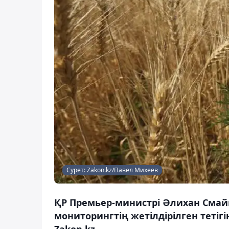
Сурет: Zakon.kz/Павел Михеев
ҚР Премьер-министрі Әлихан Сма
мониторингтің жетілдірілген тетіг
Zakon.kz.