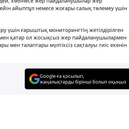
ндей, көбінесе жер пайдаланушылар жер
ейін айыппұл немесе жоғары салық төлемеу үшін
у үшін ғарыштық мониторингтің жетілдірілген
нымен қатар ол жосықсыз жер пайдаланушылармен
ы мен талаптары мүлтіксіз сақталуы тиіс екенін
Google-ға қосылып,
жаңалықтарды бірінші болып оқыңыз