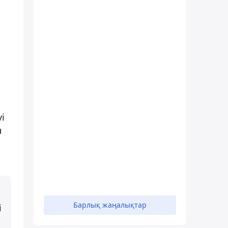
і
н
р
Барлық жаңалықтар
і