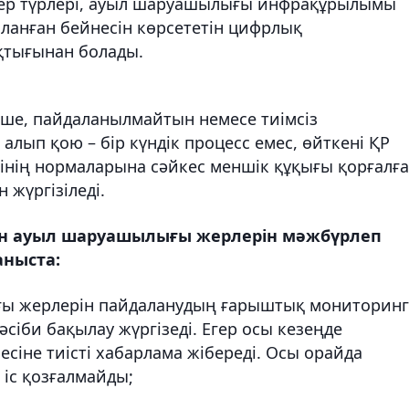
 жер түрлері, ауыл шаруашылығы инфрақұрылымы
ланған бейнесін көрсететін цифрлық
қтығынан болады.
інше, пайдаланылмайтын немесе тиімсіз
лып қою – бір күндік процесс емес, өйткені ҚР
інің нормаларына сәйкес меншік құқығы қорғалға
 жүргізіледі.
ын ауыл шаруашылығы жерлерін мәжбүрлеп
аныста:
ы жерлерін пайдаланудың ғарыштық мониторинг
сіби бақылау жүргізеді. Егер осы кезеңде
сіне тиісті хабарлама жібереді. Осы орайда
 іс қозғалмайды;