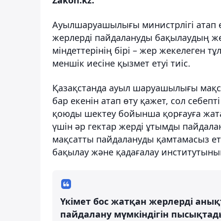
Ауылшаруашылығы министрлігі атап 
жерлерді пайдалануды бақылаудың же
міндеттерінің бірі – жер жекелеген тұ
меншік иесіне қызмет етуі тиіс.
Қазақстанда ауыл шаруашылығы мақс
бар екенін атап өту қажет, сол себеп
қоюды шектеу бойынша қорғауға жат
үшін әр гектар жерді ұтымды пайдал
мақсатты пайдалануды қамтамасыз ету
бақылау және қадағалау институтыны
Үкімет бос жатқан жерлерді анықт
пайдалану мүмкіндігін пысықт