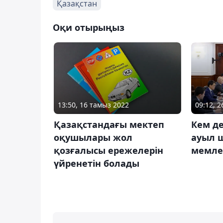
Қазақстан
Оқи отырыңыз
13:50, 16 тамыз 2022
09:12, 2
Қазақстандағы мектеп
Кем де
оқушылары жол
ауыл 
қозғалысы ережелерін
мемле
үйренетін болады