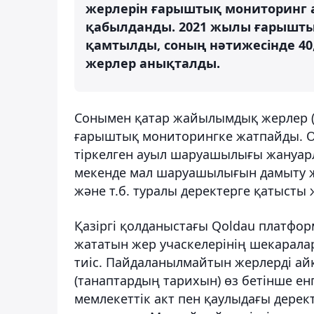
жерлерін ғарыштық мониторинг 
қабылданды. 2021 жылы ғарышты
қамтылды, соның нәтижесінде 4
жерлер анықталды.
Сонымен қатар жайылымдық жерлер (
ғарыштық мониторингке жатпайды. Ола
тіркелген ауыл шаруашылығы жануарл
мекенде мал шаруашылығын дамыту жө
және т.б. туралы деректерге қатысты 
Қазіргі қолданыстағы Qoldau платф
жататын жер учаскелерінің шекаралар
тиіс. Пайдаланылмайтын жерлерді а
(танаптардың тарихын) өз бетінше ен
мемлекеттік акт пен қаулыдағы дерек