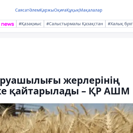
Саясат
Әлем
Қаржы
Оқиға
Құқық
Мақалалар
#Қазақмыс
#Салыстырмалы Қазақстан
#Халық бухг
аруашылығы жерлерінің
е қайтарылады – ҚР АШМ