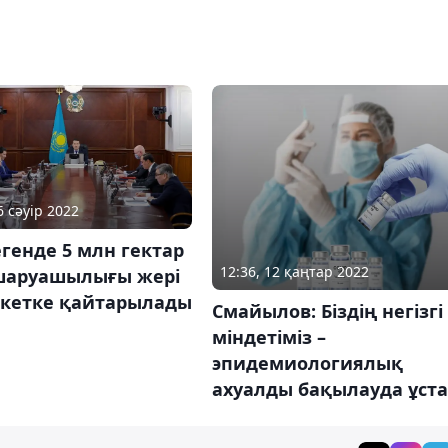
6 сәуір 2022
генде 5 млн гектар
12:36, 12 қаңтар 2022
шаруашылығы жері
кетке қайтарылады
Смайылов: Біздің негізгі
міндетіміз –
эпидемиологиялық
ахуалды бақылауда ұста