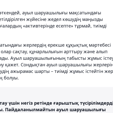
өткендей, ауыл шаруашылығы мақсатындағы
тілдірілген жүйесіне жедел көшудің маңызды
лғалардың «активтерінде есепте» тұрмай, тиімді
атындағы жерлердің ерекше құқықтық мәртебесі
ті олар сақтау, құнарлылығын арттыру және алып
ады. Ауыл шаруашылығының табысты жұмыс істеу
ану қажет. Сондықтан ауыл шаруашылығы жерлері
дің ажырамас шарты – тиімді жұмыс істейтін же
ң болуы.
ау үшін негіз ретінде ғарыштық түсірілімдерд
ады. Пайдаланылмайтын ауыл шаруашылығы