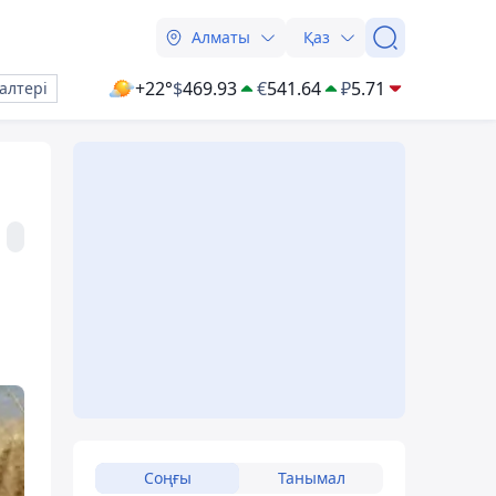
Алматы
Қаз
+22°
$
469.93
€
541.64
₽
5.71
алтері
Соңғы
Танымал