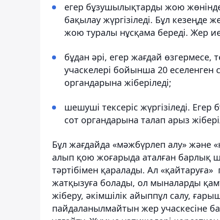
егер бұзушылықтарды жою жөніндег
бақылау жүргізіледі. Бұл кезеңде
жою туралы нұсқама береді. Жер ие
бұдан әрі, егер жағдай өзгермесе
учаскелері бойынша 20 еселенген с
органдарына жіберіледі;
шешуші тексеріс жүргізіледі. Еге
сот органдарына талап арыз жібері
Бұл жағдайда «мәжбүрлеп алу» және 
алып қою жоғарыда аталған барлық ш
тәртібімен қаралады. Ал «қайтаруға»
жатқызуға болады, ол мыналарды қа
жіберу, әкімшілік айыппұл салу, ға
пайдаланылмайтын жер учаскесіне ба