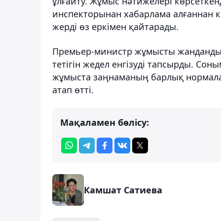
ұлғайту. Жұмыс нәтижелері көрсетке
инспекторынан хабарлама алғаннан к
жерді өз еркімен қайтарады.
Премьер-министр жұмысты жандандыр
тетігін жедел енгізуді тапсырды. Со
жұмыста заңнаманың барлық нормалар
атап өтті.
Мақаламен бөлісу:
Камшат Сатиева