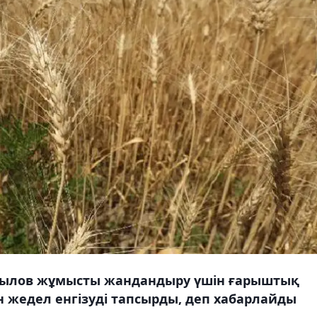
йылов жұмысты жандандыру үшін ғарыштық
ін жедел енгізуді тапсырды, деп хабарлайды