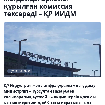
құрылған комиссия
тексереді – ҚР ИИДМ
Сурет: Zakon.kz
ҚР Индустрия және инфрақұрылымдық даму
министрлігі «Нұрсұлтан Назарбаев
халықаралық әуежайы» акционерлік қоғамы
қызметкерлерінің БАҚ-тағы наразылығына