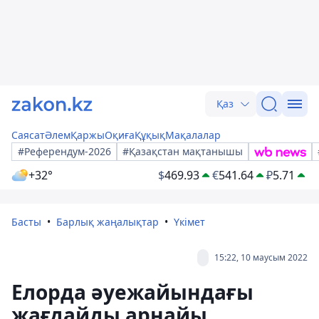
Қаз
Саясат
Әлем
Қаржы
Оқиға
Құқық
Мақалалар
#Референдум-2026
#Қазақстан мақтанышы
+32°
$
469.93
€
541.64
₽
5.71
Басты
Барлық жаңалықтар
Үкімет
15:22, 10 маусым 2022
Елорда әуежайындағы
жағдайды арнайы