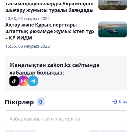
тасымалдаушыларды Украинадан
шығару жұмысы туралы баяндады
20:38, 02 наурыз 2022
Ақтау және Құрық порттары
штаттық режимде жұмыс істеп тұр
– ҚР ИИДМ
15:35, 05 наурыз 2022
Жаңалықтан zakon.kz сайтында
хабардар болыңыз:
Пікірлер
0
Кіру