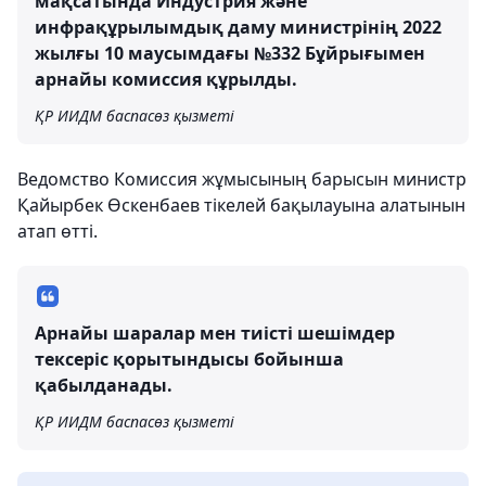
мақсатында Индустрия және
инфрақұрылымдық даму министрінің 2022
жылғы 10 маусымдағы №332 Бұйрығымен
арнайы комиссия құрылды.
ҚР ИИДМ баспасөз қызметі
Ведомство Комиссия жұмысының барысын министр
Қайырбек Өскенбаев тікелей бақылауына алатынын
атап өтті.
Арнайы шаралар мен тиісті шешімдер
тексеріс қорытындысы бойынша
қабылданады.
ҚР ИИДМ баспасөз қызметі