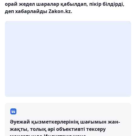
орай жедел шаралар қабылдап, пікір білдірді,
деп хабарлайды Zakon.kz.
Әуежай қызметкерлерінің шағымын жан-
жақты, толық әрі объективті тексеру