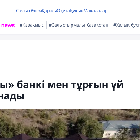
Саясат
Әлем
Қаржы
Оқиға
Құқық
Мақалалар
#Қазақмыс
#Салыстырмалы Қазақстан
#Халық бухг
ы» банкі мен тұрғын үй
нады