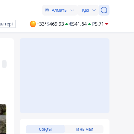
Алматы
Қаз
+33°
$
469.93
€
541.64
₽
5.71
алтері
Соңғы
Танымал