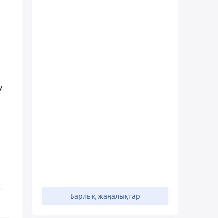
й
у
ы
Барлық жаңалықтар