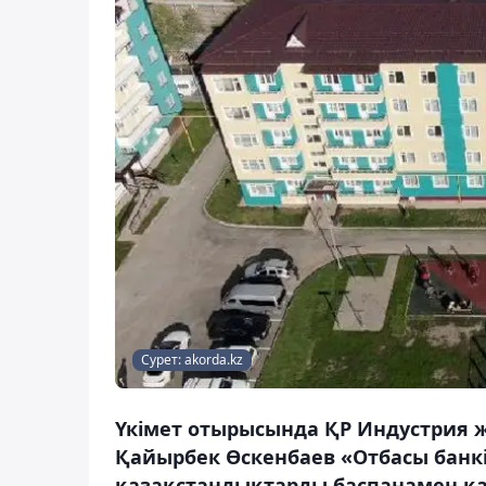
Сурет: akorda.kz
Үкімет отырысында ҚР Индустрия
Қайырбек Өскенбаев «Отбасы банк
қазақстандықтарды баспанамен қа