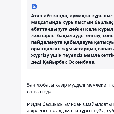
Атап айтқанда, аумақта құрылыс
мақсатында құрылыстың барлық 
абаттандыруға дейін) қала құры
жоспарлы бақылауды енгізу, сон
пайдалануға қабылдауға қатысу
орындалған жұмыстардың сапасы
жүргізу үшін тәуелсіз мемлекетт
деді Қайырбек Өскенбаев.
Заң жобасы қазір мүдделі мемлекетт
сатысында.
ИИДМ басшысы Әлихан Смайыловты 
әзірленген жалдамалы тұрғын үйді су