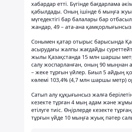
хабардар етті. Бүгінде бағдарлама әкі
қабылдады. Оның ішінде 6 мыңға жуығ
мүгедектігі бар балалары бар отбасыла
жандар, 49 – ата-ана қамқорлығынсыз 
Сонымен қатар отырыс барысында Қай
асырудағы жалпы жағдайды суреттейті
жылы Қазақстанда 15 млн шаршы метр
салу жоспарланған, оның 90 мыңнан а
– жеке тұрғын үйлер. Биыл 5 айдың 
көлемі 103,4% (4,7 млн шаршы метр) 
Сатып алу құқығынсыз жалға берілеті
кезекте тұрған 4 мың адам және жұмы
етілуге тиіс. Өңірлерде кезекте тұрғ
тұрғын үйде 10 мыңға жуық пәтер са