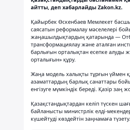
айтты, деп хабарлайды Zakon.kz.
Қайырбек Өскенбаев Мемлекет басш
саясатын реформалау мәселелері бойын
жаңашылдықтардың қатарында — Отба
трансформациялау және аталған инст
барлығын орталықтан есепке алуды ж
орталығын» құру.
Жаңа модель халықты тұрғын үймен қа
азаматтардың барлық санаттары бойын
енгізуге мүмкіндік береді. Қазір заң 
Қазақстандықтардан келіп түскен ша
байланысты министрлік елді-мекенде
күшейтуді көздейтін заңнамаға түзетул