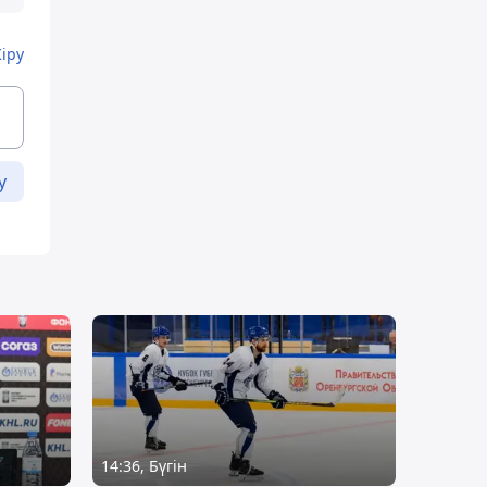
Кіру
у
14:36, Бүгін