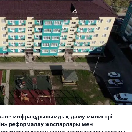
 және инфрақұрылымдық даму министрі
ін» реформалау жоспарлары мен
мтамасыз етудің жаңа қағидаттары туралы