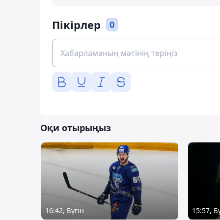
Пікірлер
0
Оқи отырыңыз
16:42, Бүгін
15:57, Б