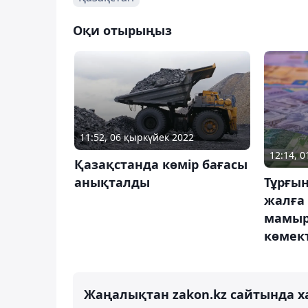
Оқи отырыңыз
11:52, 06 қыркүйек 2022
12:14, 
Қазақстанда көмір бағасы
анықталды
Тұрғын
жалға
мамыр
көмект
Жаңалықтан zakon.kz сайтында х