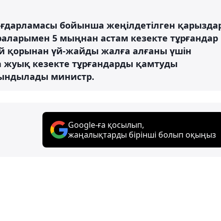
ағдарламасы бойынша жеңілдетілген қарызда
араларымен 5 мыңнан астам кезекте тұрғандар
й қорынан үй-жайды жалға алғаны үшін
а жуық кезекте тұрғандарды қамтуды
тындылады министр.
Google-ға қосылып,
жаңалықтарды бірінші болып оқыңыз