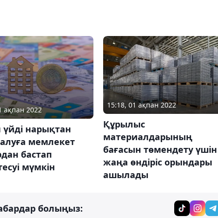
15:18, 01 ақпан 2022
01 ақпан 2022
Құрылыс
 үйді нарықтан
материалдарының
 алуға мемлекет
бағасын төмендету үшін
дан бастап
жаңа өндіріс орындары
есуі мүмкін
ашылады
абардар болыңыз: