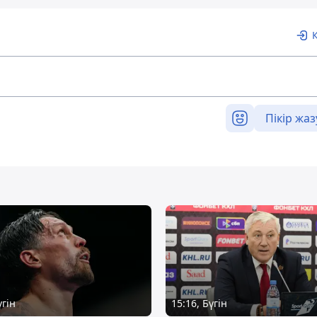
Пікір жаз
үгін
15:16, Бүгін