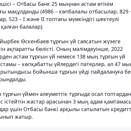
мшісі – Отбасы банк 25 мыңнан астам өтінім
ы мақұлданды (4986 – көпбалалы отбасылар, 829 
р, 523 – І және ІІ топтағы мүмкіндігі шектеулі
қалған балалар).
ырбек Өскенбаев тұрғын үй саясатын жүзеге
н ақпаратты бөлісті. Оның мәлімдеуінше, 2022
ден астам тұрғын үй немесе 138 мың тұрғын үй
стамы – көпқабатты үйлердегі пәтерлер, ал 47 м
қорытындысы бойынша тұрғын үйді пайдалануға бе
орындалды.
н тұрғын үймен әлеуметтік тұрғыда осал топтарда
с істейтін жастар арасынан 3 мың адам қамтамас
андар үшін Отбасы банкі арқылы сатылатын кредитт
лынып жатыр.