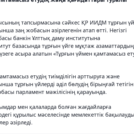
ысының тапсырмасына сәйкес ҚР ИИДМ тұрғын ү
ша заң жобасын әзірлегенін атап өтті. Негізгі
сы банкін Ұлттық даму институтына
итут базасында тұрғын үйге мұқтаж азаматтардың
үзеге асыра алатын «Тұрғын үймен қамтамасыз ет
мтамасыз етудің тиімділігін арттыруға және
ша тұрғын үйлерді әділ бөлудің бірыңғай тетігін
жобасы парламент мәжілісінің қарауында.
ғымдар мен қалаларда болған жағдайларға
рдегі құрылыс мәселесінде мемлекеттік бақылауд
ер әзірледі.