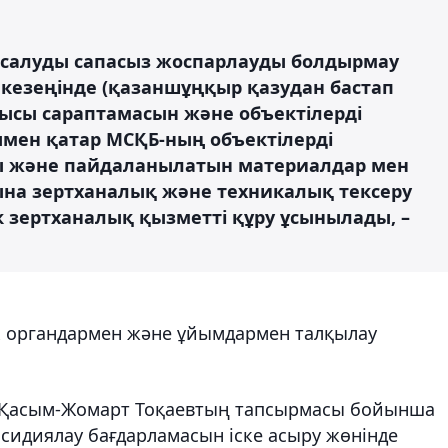
 салуды сапасыз жоспарлауды болдырмау
кезеңінде (қазаншұңқыр қазудан бастап
лысы сараптамасын және объектілерді
ымен қатар МСҚБ-ның объектілерді
ы және пайдаланылатын материалдар мен
на зертханалық және техникалық тексеру
ік зертханалық қызметті құру ұсынылады, –
ік органдармен және ұйымдармен талқылау
Қасым-Жомарт Тоқаевтың тапсырмасы бойынша
бсидиялау бағдарламасын іске асыру жөнінде