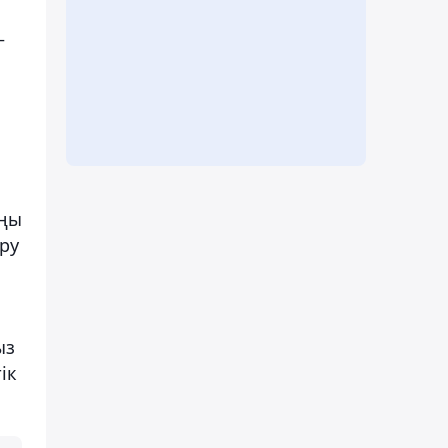
–
ыңы
ру
н
ыз
ік