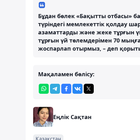
Бұдан бөлек «Бақытты отбасы» б
түріндегі мемлекеттік қолдау ш
азаматтарды және жеке тұрғын ү
тұрғын үй төлемдерімен 70 мыңғ
жоспарлап отырмыз, – деп қоры
Мақаламен бөлісу:
Еңлік Сақтан
Қазақстан