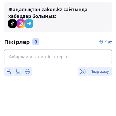
Жаңалықтан zakon.kz сайтында
хабардар болыңыз:
Пікірлер
0
Кіру
Пікір жазу