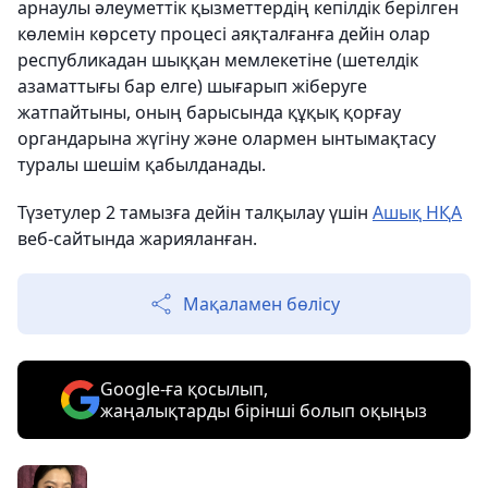
арнаулы әлеуметтік қызметтердің кепілдік берілген
көлемін көрсету процесі аяқталғанға дейін олар
республикадан шыққан мемлекетіне (шетелдік
азаматтығы бар елге) шығарып жіберуге
жатпайтыны, оның барысында құқық қорғау
органдарына жүгіну және олармен ынтымақтасу
туралы шешім қабылданады.
Түзетулер 2 тамызға дейін талқылау үшін
Ашық НҚА
веб-сайтында жарияланған.
Мақаламен бөлісу
Google-ға қосылып,
жаңалықтарды бірінші болып оқыңыз