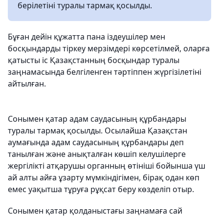
берілетіні туралы тармақ қосылды.
Бұған дейін құжатта пана іздеушілер мен
босқындарды тіркеу мерзімдері көрсетілмей, оларға
қатысты іс Қазақстанның босқындар туралы
заңнамасында белгіленген тәртіппен жүргізілетіні
айтылған.
Сонымен қатар адам саудасының құрбандары
туралы тармақ қосылды. Осылайша Қазақстан
аумағында адам саудасының құрбандары деп
танылған және анықталған көшіп келушілерге
жергілікті атқарушы органның өтініші бойынша үш
ай алты айға ұзарту мүмкіндігімен, бірақ одан көп
емес уақытша тұруға рұқсат беру көзделіп отыр.
Сонымен қатар қолданыстағы заңнамаға сай