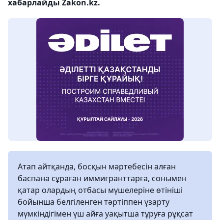
хабарлайды Zakon.kz.
Атап айтқанда, босқын мәртебесін алған
баспана сұраған иммигранттарға, сонымен
қатар олардың отбасы мүшелеріне өтініші
бойынша белгіленген тәртіппен ұзарту
мүмкіндігімен үш айға уақытша тұруға рұқсат