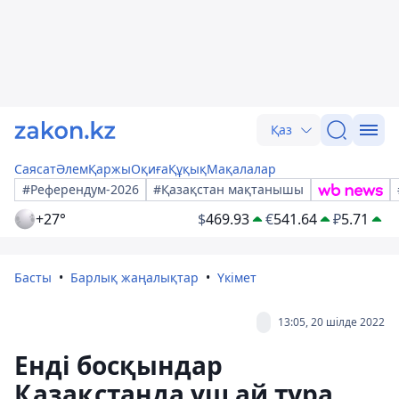
Қаз
Саясат
Әлем
Қаржы
Оқиға
Құқық
Мақалалар
#Референдум-2026
#Қазақстан мақтанышы
+27°
$
469.93
€
541.64
₽
5.71
Басты
Барлық жаңалықтар
Үкімет
13:05, 20 шілде 2022
Енді босқындар
Қазақстанда үш ай тұра