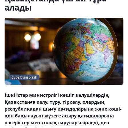
алады
Сурет: unsplash
Ішкі істер министрлігі көшіп келушілердің
Қазақстанға келу, тұру, тіркелу, олардың
республикадан шығу қағидаларына және көші-
қон бақылауын жүзеге асыру қағидаларына
өзгерістер мен толықтырулар әзірледі, деп