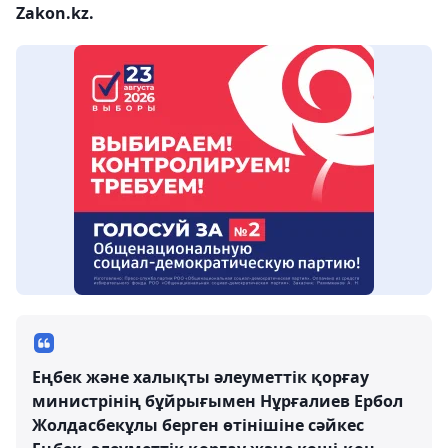
Zakon.kz.
Еңбек және халықты әлеуметтік қорғау
министрінің бұйрығымен Нұрғалиев Ербол
Жолдасбекұлы берген өтінішіне сәйкес