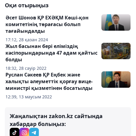
Оқи отырыңыз
Әсет Шонов ҚР ЕХӘҚМ Көші-қон
комитетінің төрағасы болып
тағайындалды
17:12, 28 қазан 2024
Жыл басынан бері еліміздің
кәсіпорындарында 47 адам қайтыс
болды
18:32, 28 сәуір 2022
Руслан Сәкеев ҚР Еңбек және
халықты әлеуметтік қорғау вице-
министрі қызметінен босатылды
12:39, 13 маусым 2022
Жаңалықтан zakon.kz сайтында
хабардар болыңыз: