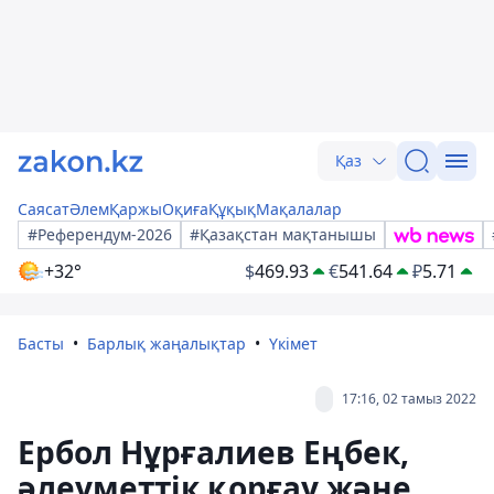
Қаз
Саясат
Әлем
Қаржы
Оқиға
Құқық
Мақалалар
#Референдум-2026
#Қазақстан мақтанышы
+32°
$
469.93
€
541.64
₽
5.71
Басты
Барлық жаңалықтар
Үкімет
17:16, 02 тамыз 2022
Ербол Нұрғалиев Еңбек,
әлеуметтік қорғау және