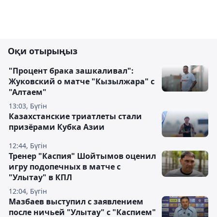
Оқи отырыңыз
"Процент брака зашкаливал":
Жуковский о матче "Кызылжара" с
"Алтаем"
13:03, Бүгін
Казахстанские триатлеты стали
призёрами Кубка Азии
12:44, Бүгін
Тренер "Каспия" Шойтымов оценил
игру подопечных в матче с
"Улытау" в КПЛ
12:04, Бүгін
Мазбаев выступил с заявлением
после ничьей "Улытау" с "Каспием"