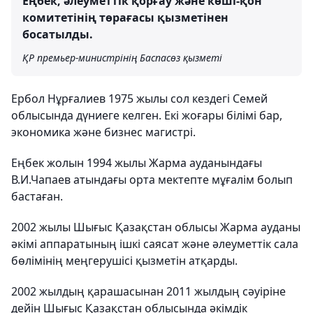
Еңбек, әлеуметтік қорғау және көші-қон
комитетінің төрағасы қызметінен
босатылды.
ҚР премьер-министрінің Баспасөз қызметі
Ербол Нұрғалиев 1975 жылы сол кездегі Семей
облысында дүниеге келген. Екі жоғары білімі бар,
экономика және бизнес магистрі.
Еңбек жолын 1994 жылы Жарма ауданындағы
В.И.Чапаев атындағы орта мектепте мұғалім болып
бастаған.
2002 жылы Шығыс Қазақстан облысы Жарма ауданы
әкімі аппаратының ішкі саясат және әлеуметтік сала
бөлімінің меңгерушісі қызметін атқарды.
2002 жылдың қарашасынан 2011 жылдың сәуіріне
дейін Шығыс Қазақстан облысында әкімдік