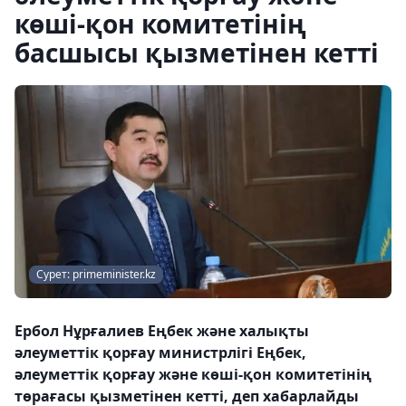
көші-қон комитетінің
басшысы қызметінен кетті
Сурет: primeminister.kz
Ербол Нұрғалиев Еңбек және халықты
әлеуметтік қорғау министрлігі Еңбек,
әлеуметтік қорғау және көші-қон комитетінің
төрағасы қызметінен кетті, деп хабарлайды