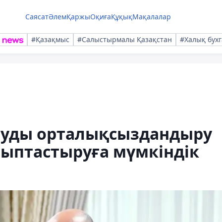
Саясат
Әлем
Қаржы
Оқиға
Құқық
Мақалалар
#Қазақмыс
#Салыстырмалы Қазақстан
#Халық бухг
руды орталықсыздандыру
лыптастыруға мүмкіндік