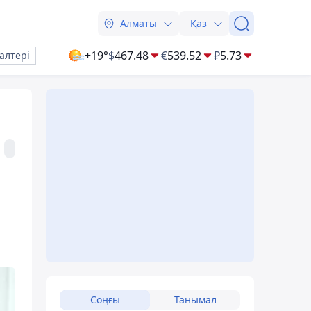
Алматы
Қаз
+19°
$
467.48
€
539.52
₽
5.73
алтері
Соңғы
Танымал