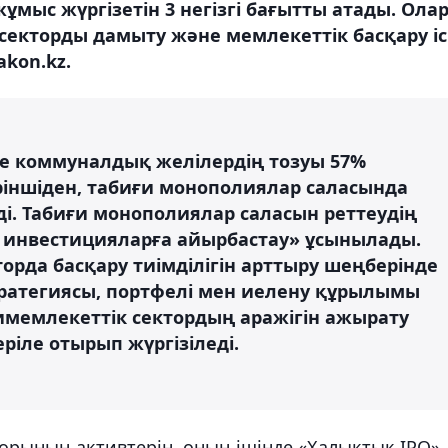
ыс жүргізетін 3 негізгі бағытты атады. Олар
секторды дамыту және мемлекеттік басқару іс
kon.kz.
де коммуналдық желілердің тозуы 57%
ріншіден, табиғи монополиялар саласында
і. Табиғи монополиялар саласын реттеудің
 инвестицияларға айырбастау» ұсынылады.
орда басқару тиімділігін арттыру шеңберінде
тратегиясы, портфелі мен иелену құрылымы
имемлекеттік сектордың аражігін ажырату
ріле отырып жүргізіледі.
рының активтерін, оның ішінде «Халықтық IPO»