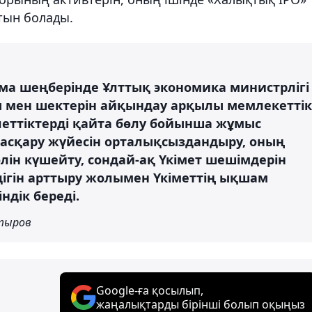
тын болады.
рма шеңберінде Ұлттық экономика министрлігі
 мен шектерін айқындау арқылы мемлекеттік
леттіктерді қайта бөлу бойынша жұмыс
басқару жүйесін орталықсыздандыру, оның
өлін күшейту, сондай-ақ Үкімет шешімдерін
ігін арттыру жолымен Үкіметтің ықшам
дік береді.
нтыров
Google-ға қосылып,
жаңалықтарды бірінші болып оқыңыз