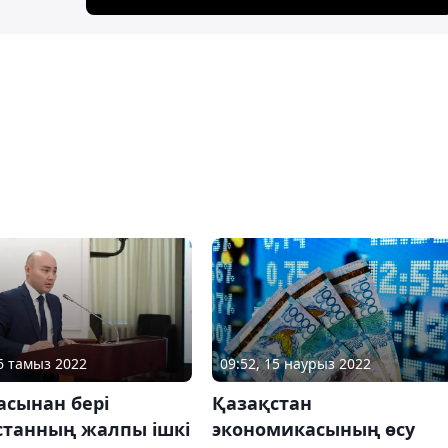
16 тамыз 2022
09:52, 15 наурыз 2022
асынан бері
Қазақстан
станның жалпы ішкі
экономикасының өсу