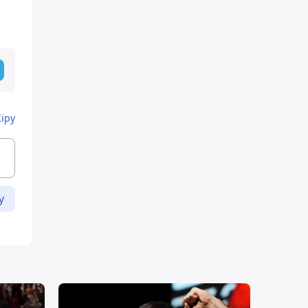
Кіру
у