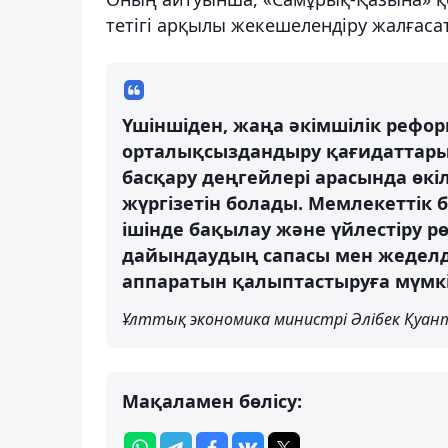
тетігі арқылы жекешелендіру жалғаса
Үшіншіден, жаңа әкімшілік рефо
орталықсыздандыру қағидаттары
басқару деңгейлері арасында өкі
жүргізетін болады. Мемлекеттік 
ішінде бақылау және үйлестіру р
дайындаудың сапасы мен жеделд
аппаратын қалыптастыруға мүмкін
Ұлттық экономика министрі Әлібек Қуа
Мақаламен бөлісу: