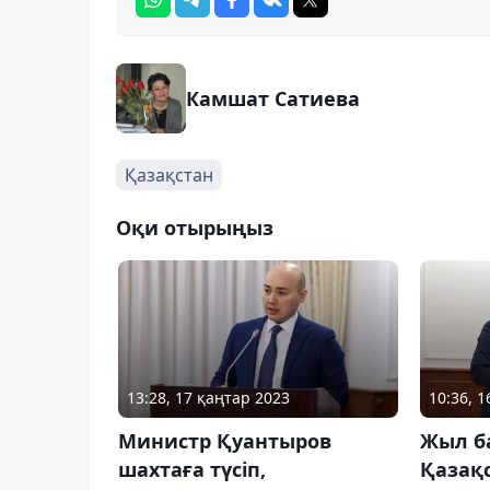
Камшат Сатиева
Қазақстан
Оқи отырыңыз
13:28, 17 қаңтар 2023
10:36, 
Министр Қуантыров
Жыл б
шахтаға түсіп,
Қазақ