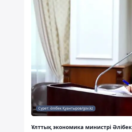
Сурет: Әлібек Қуантыров/gov.kz
Ұлттық экономика министрі Әлібе