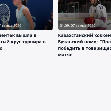
07 тамыз 2026
01:09, 07 тамыз 2026
вёнтек вышла в
Казахстанский хоккеи
тый круг турнира в
Буяльский помог "По
о
победить в товарище
матче