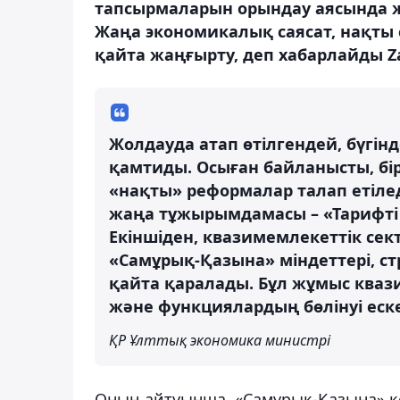
тапсырмаларын орындау аясында жұм
Жаңа экономикалық саясат, нақты 
қайта жаңғырту, деп хабарлайды Za
Жолдауда атап өтілгендей, бүгін
қамтиды. Осыған байланысты, бі
«нақты» реформалар талап етілед
жаңа тұжырымдамасы – «Тарифті
Екіншіден, квазимемлекеттік сект
«Самұрық-Қазына» міндеттері, с
қайта қаралады. Бұл жұмыс кваз
және функциялардың бөлінуі еске
ҚР Ұлттық экономика министрі
Оның айтуынша, «Самұрық-Қазына» қо