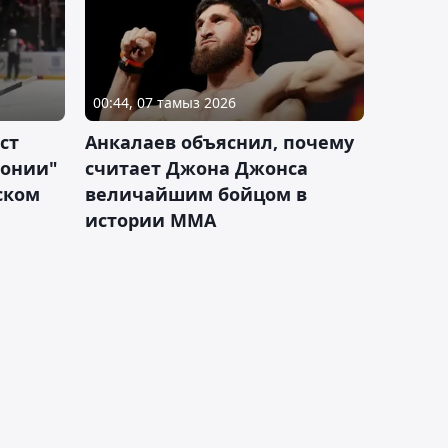
00:44, 07 тамыз 2026
ст
Анкалаев объяснил, почему
лонии"
считает Джона Джонса
ском
величайшим бойцом в
истории ММА