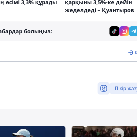
ің өсімі 3,3% құрады
қарқыны 3,5%-ке дейін
жеделдеді – Қуантыров
абардар болыңыз:
Пікір жаз