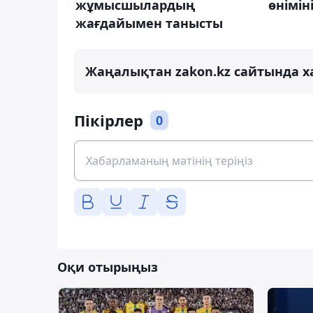
жұмысшылардың
өнімін
жағдайымен танысты
Жаңалықтан zakon.kz сайтында х
Пікірлер
0
Оқи отырыңыз