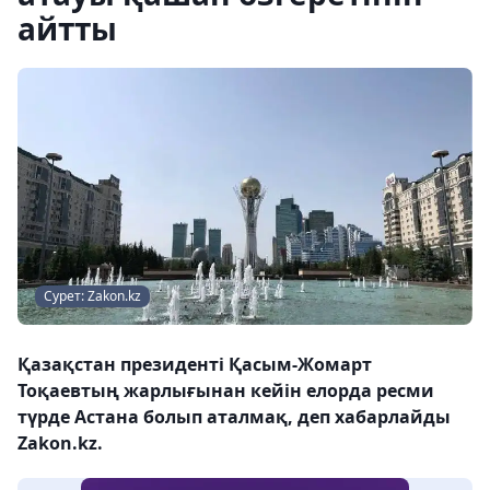
айтты
Сурет: Zakon.kz
Қазақстан президенті Қасым-Жомарт
Тоқаевтың жарлығынан кейін елорда ресми
түрде Астана болып аталмақ, деп хабарлайды
Zakon.kz.