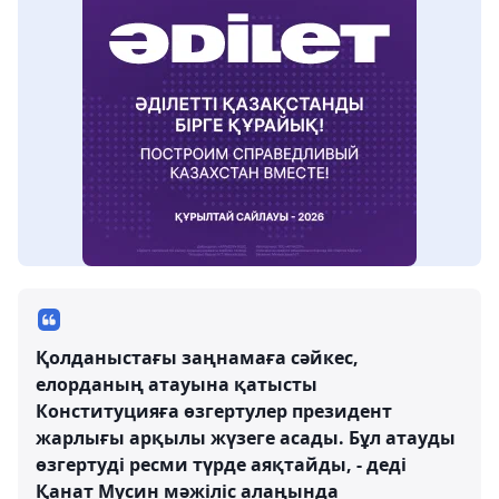
Қолданыстағы заңнамаға сәйкес,
елорданың атауына қатысты
Конституцияға өзгертулер президент
жарлығы арқылы жүзеге асады. Бұл атауды
өзгертуді ресми түрде аяқтайды, - деді
Қанат Мусин мәжіліс алаңында