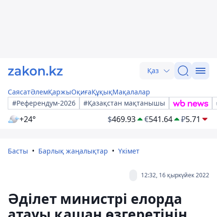
Қаз
Саясат
Әлем
Қаржы
Оқиға
Құқық
Мақалалар
#Референдум-2026
#Қазақстан мақтанышы
+24°
$
469.93
€
541.64
₽
5.71
Басты
Барлық жаңалықтар
Үкімет
12:32, 16 қыркүйек 2022
Әділет министрі елорда
атауы қашан өзгеретінін