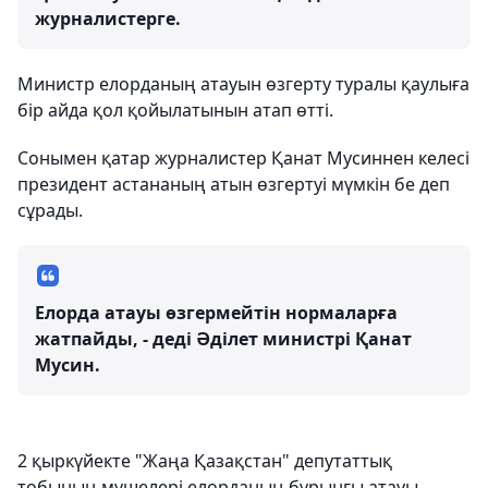
журналистерге.
Министр елорданың атауын өзгерту туралы қаулыға
бір айда қол қойылатынын атап өтті.
Сонымен қатар журналистер Қанат Мусиннен келесі
президент астананың атын өзгертуі мүмкін бе деп
сұрады.
Елорда атауы өзгермейтін нормаларға
жатпайды, - деді Әділет министрі Қанат
Мусин.
2 қыркүйекте "Жаңа Қазақстан" депутаттық
тобының мүшелері елорданың бұрынғы атауы –