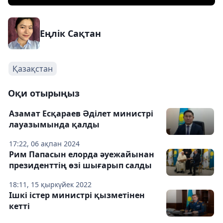
Еңлік Сақтан
Қазақстан
Оқи отырыңыз
Азамат Есқараев Әділет министрі
лауазымында қалды
17:22, 06 ақпан 2024
Рим Папасын елорда әуежайынан
президенттің өзі шығарып салды
18:11, 15 қыркүйек 2022
Ішкі істер министрі қызметінен
кетті