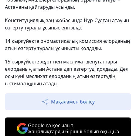
Астананы қайтаруды ұсынды.
Конституциялық заң жобасында Нұр-Сұлтан атауын
өзгерту туралы ұсыныс енгізілді.
14 қыркүйекте ономастикалық комиссия елорданың
атын өзгерту туралы ұсынысты қолдады.
15 қыркүйекте жұрт пен мәслихат депутаттары
елорданың атын Астана деп өзгертуді қолдады. Дәл
осы күні мәслихат елорданың атын өзгертудің
ықтимал құнын атады.
Мақаламен бөлісу
Google-ға қосылып,
жаңалықтарды бірінші болып оқыңыз