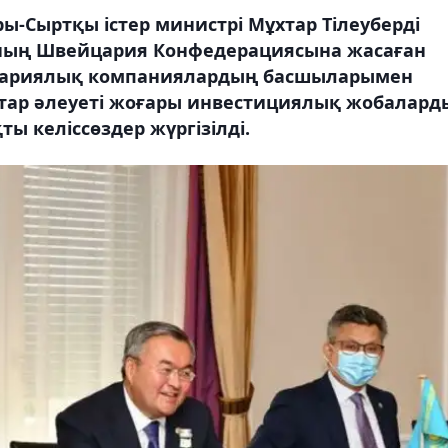
ы-Сыртқы істер министрі Мұхтар Тілеуберді
яның Швейцария Конфедерациясына жасаған
йцариялық компаниялардың басшыларымен
қатар әлеуеті жоғары инвестициялық жобалард
ы келіссөздер жүргізілді.