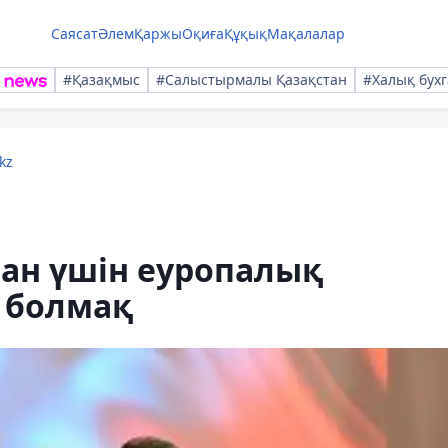
Саясат
Әлем
Қаржы
Оқиға
Құқық
Мақалалар
#Қазақмыс
#Салыстырмалы Қазақстан
#Халық бухг
kz
ан үшін еуропалық
 болмақ