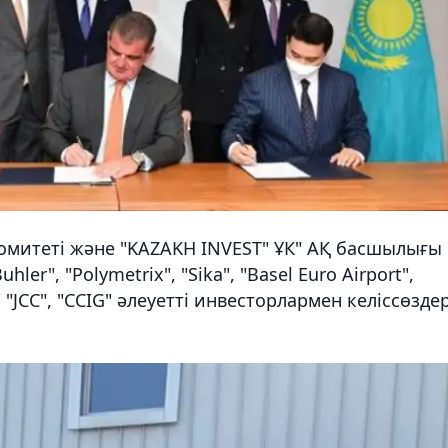
комитеті және "KAZAKH INVEST" ҰК" АҚ басшылығы
hler", "Polymetrix", "Sika", "Basel Euro Airport",
 "JCC", "CCIG" әлеуетті инвесторлармен келіссөзде