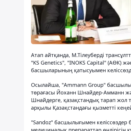
Атап айтқанда, М.Тілеуберді трансұлтт
"KS Genetics", "INOKS Capital" (АӨК)
басшыларының қатысуымен келіссөзде
Осылайша, "Ammann Group" басшылығ
төрағасы Йоханн Шнайдер-Амманн жә
Шнайдерге, қазақстандық тарап жол 
арқылы Қазақстандағы қызметті кеңей
"Sandoz" басшылығымен келіссөздер 
медициналық препараттар өндірісін құ