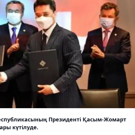
еспубликасының Президенті Қасым-Жомарт
ры күтілуде.