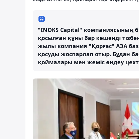
"INOKS Capital" компаниясының 
қосылған құны бар кешенді тізб
жылы компания "Қорғас" АЭА база
қосуды жоспарлап отыр. Бұдан ба
қоймалары мен жеміс өңдеу цех