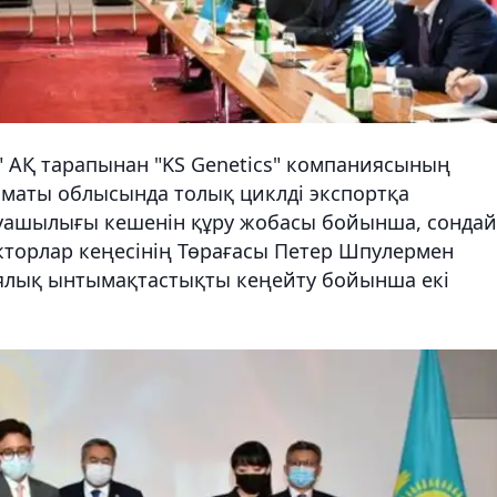
" АҚ тарапынан "KS Genetics" компаниясының
маты облысында толық циклді экспортқа
уашылығы кешенін құру жобасы бойынша, сондай
екторлар кеңесінің Төрағасы Петер Шпулермен
ялық ынтымақтастықты кеңейту бойынша екі