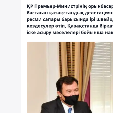
ҚР Премьер-Министрінің орынбасар
бастаған қазақстандық делегаци
ресми сапары барысында ірі шве
кездесулер өтіп, Қазақстанда бір
іске асыру мәселелері бойынша нақт