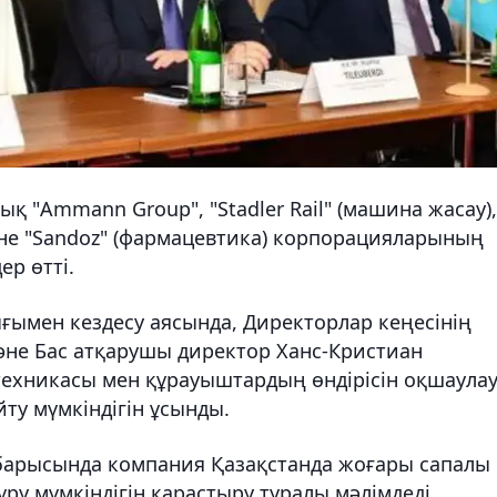
ық "Ammann Group", "Stadler Rail" (машина жасау),
 және "Sandoz" (фармацевтика) корпорацияларының
р өтті.
ымен кездесу аясында, Директорлар кеңесінің
не Бас атқарушы директор Ханс-Кристиан
техникасы мен құрауыштардың өндірісін оқшаула
ту мүмкіндігін ұсынды.
барысында компания Қазақстанда жоғары сапалы
ру мүмкіндігін қарастыру туралы мәлімдеді.