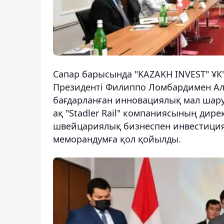
Сапар барысында "KAZAKH INVEST" ҰК
Президенті Филиппо Ломбардимен Ал
бағдарланған инновациялық мал шар
ақ "Stadler Rail" компаниясының дир
швейцариялық бизнеспен инвестици
меморандумға қол қойылды.