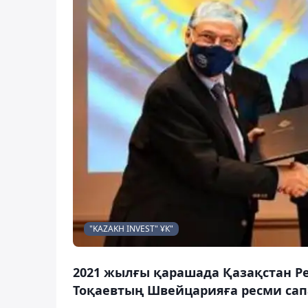
"KAZAKH INVEST" ҰК"
2021 жылғы қарашада Қазақстан Р
Тоқаевтың Швейцарияға ресми сапа