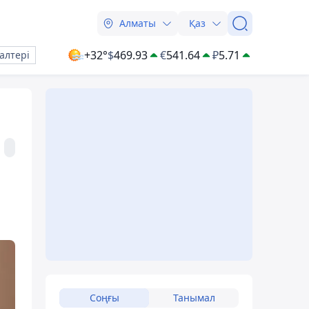
Алматы
Қаз
+32°
$
469.93
€
541.64
₽
5.71
алтері
Соңғы
Танымал