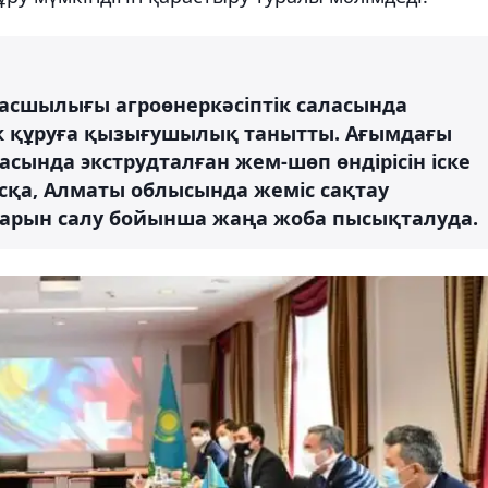
басшылығы агроөнеркәсіптік саласында
ек құруға қызығушылық танытты. Ағымдағы
сында экструдталған жем-шөп өндірісін іске
сқа, Алматы облысында жеміс сақтау
тарын салу бойынша жаңа жоба пысықталуда.