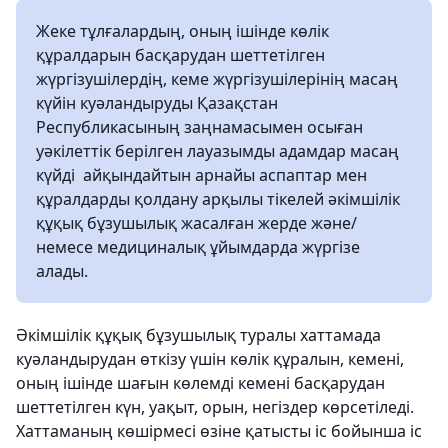
Жеке тұлғалардың, оның ішінде көлiк
құралдарын басқарудан шеттетiлген
жүргiзушiлердiң, кеме жүргiзушiлерiнiң масаң
күйiн куәландыруды Қазақстан
Республикасының заңнамасымен осыған
уәкiлеттік берiлген лауазымды адамдар масаң
күйдi айқындайтын арнайы аспаптар мен
құралдарды қолдану арқылы тiкелей әкiмшiлiк
құқық бұзушылық жасалған жерде және/
немесе медициналық ұйымдарда жүргiзе
алады.
Әкiмшiлiк құқық бұзушылық туралы хаттамада
куәландырудан өткiзу үшiн көлiк құралын, кемені,
оның ішінде шағын көлемді кемені басқарудан
шеттетiлген күн, уақыт, орын, негiздер көрсетiледi.
Хаттаманың көшiрмесi өзiне қатысты іс бойынша iс