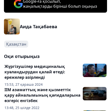
Google-ға қосылып,
жаңалықтарды бірінші болып оқыңыз
Аида Тақабаева
Қазақстан
Оқи отырыңыз
Жүргізушілер медициналық
куәландырудан қалай өтеді:
ережелер әзірленді
15:53, 27 қараша 2024
ІІМ азаматтық және қызметтік
қару айналымының қағидаларына
өзгеріс енгізбек
13:48, 25 шілде 2022