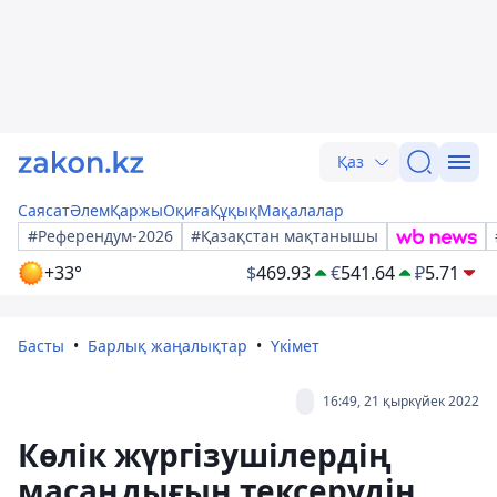
Қаз
Саясат
Әлем
Қаржы
Оқиға
Құқық
Мақалалар
#Референдум-2026
#Қазақстан мақтанышы
+33°
$
469.93
€
541.64
₽
5.71
Басты
Барлық жаңалықтар
Үкімет
16:49, 21 қыркүйек 2022
Көлік жүргізушілердің
масаңдығын тексерудің