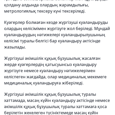
қолдану алдында олардың жарамдылығы,
метрологиялық тексеру күнi тексерiледi.
Куәгерлер болмаған кезде жүргізуші куәландыруды
олардың келiсiмiмен жүргiзуге жол берiледi. Мұндай
куәландырудың нәтижелерi куәландырылушының
келiсiмi туралы белгiсi бар куәландыру актісiнде
жазылады.
Жүргізуші әкiмшілiк құқық бұзушылық жасалған
жерде куәгерлердiң қатысуынсыз куәландыру
жүргізуге немесе куәландыру нәтижелерiмен
келiспеген жағдайда, олар медициналық мекемеге
медициналық куәландыруға жiберiледi.
Жүргізуші әкiмшiлiк құқық бұзушылық туралы
хаттамада, масаң күйiн куәландыру актiсiнде немесе
әкiмшiлiк құқық бұзушылық туралы хаттамаға қоса
берiлетiн жекелеген түсiнiктемеде масаң күйiн