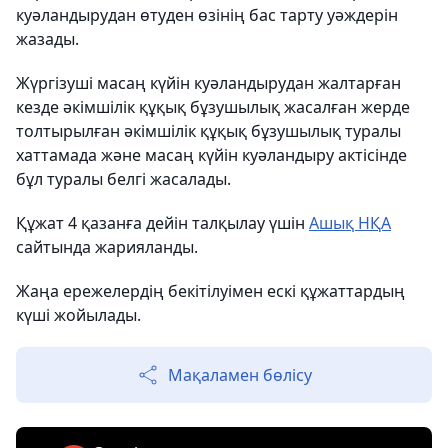
куәландырудан өтуден өзiнiң бас тарту уәждерiн
жазады.
Жүргізуші масаң күйiн куәландырудан жалтарған
кезде әкiмшiлiк құқық бұзушылық жасалған жерде
толтырылған әкiмшiлiк құқық бұзушылық туралы
хаттамада және масаң күйiн куәландыру актiсiнде
бұл туралы белгi жасалады.
Құжат 4 қазанға дейін талқылау үшін
Ашық НҚА
сайтында жарияланды.
Жаңа ережелердің бекітілуімен ескі құжаттардың
күші жойылады.
Мақаламен бөлісу