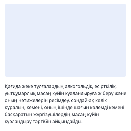
Қағида жеке тұлғалардың алкогольдік, есірткілік,
уытқұмарлық масаң күйін куәландыруға жіберу және
оның нәтижелерін ресімдеу, сондай-ақ көлік
құралын, кемені, оның ішінде шағын көлемді кемені
басқаратын жүргізушілердің масаң күйін
куәландыру тәртібін айқындайды.