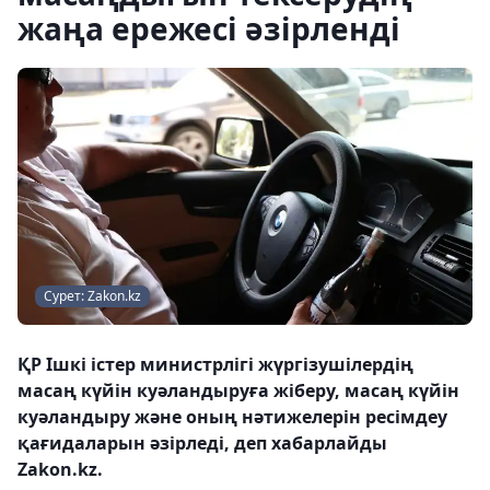
жаңа ережесі әзірленді
Сурет: Zakon.kz
ҚР Ішкі істер министрлігі жүргізушілердің
масаң күйiн куәландыруға жiберу, масаң күйiн
куәландыру және оның нәтижелерiн ресімдеу
қағидаларын әзірледі, деп хабарлайды
Zakon.kz.