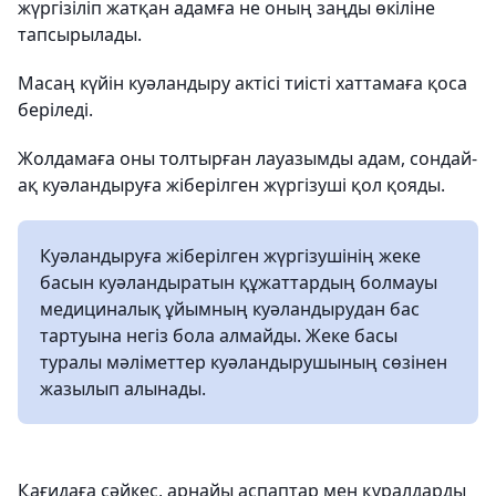
жүргiзiлiп жатқан адамға не оның заңды өкiлiне
тапсырылады.
Масаң күйін куәландыру актісі тиісті хаттамаға қоса
беріледі.
Жолдамаға оны толтырған лауазымды адам, сондай-
ақ куәландыруға жiберілген жүргізуші қол қояды.
Куәландыруға жiберiлген жүргізушінің жеке
басын куәландыратын құжаттардың болмауы
медициналық ұйымның куәландырудан бас
тартуына негiз бола алмайды. Жеке басы
туралы мәлiметтер куәландырушының сөзiнен
жазылып алынады.
Қағидаға сәйкес, арнайы аспаптар мен құралдарды