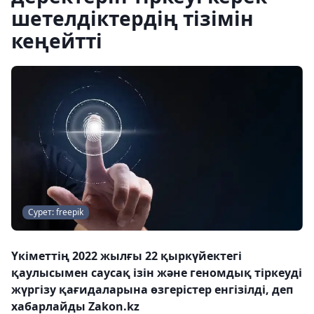
шетелдіктердің тізімін
кеңейтті
Сурет: freepik
Үкіметтің 2022 жылғы 22 қыркүйектегі
қаулысымен саусақ ізін және геномдық тіркеуді
жүргізу қағидаларына өзгерістер енгізілді, деп
хабарлайды Zakon.kz