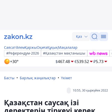
Қаз
Саясат
Әлем
Қаржы
Оқиға
Құқық
Мақалалар
#Референдум-2026
#Қазақстан мақтанышы
+30°
$
467.48
€
539.52
₽
5.73
Басты
Барлық жаңалықтар
Үкімет
10:55, 30 қыркүйек 2022
Қазақстан саусақ ізі
деректерін тіркеуі керек