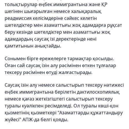
толықтырулар еңбек иммигрантына және ҚР
шегінен шығарылған немесе халықаралық
реадмиссия келісімдеріне сәйкес келетін
шетелдіктер мен азаматтығы жоқ адамдарға рұқсат
беру кезінде шетелдіктер мен азаматтығы жоқ
адамдардың саусақ ізі деректерінде нені
қамтитынын анықтайды.
Сонымен бірге ережелерге тармақтар қосылды.
Оған сай саусақ ізін алу рәсімінен өткен тұлғалар
тексеру рәсімінен өтуді жалғастырады.
Саусақ ізін алу немесе салыстырып тексеру нәтижесі
еңбек иммигрантына берілетін дактилоскопиялық
немесе қағаз жеткізгіштегі салыстырып тексеру
туралы куәлікпен ресімделеді. Ол туралы көші-қон
қызметінің қызметкері "Азаматтарды құжаттандыру
жүйесі" АПЖ-да белгі қояды.