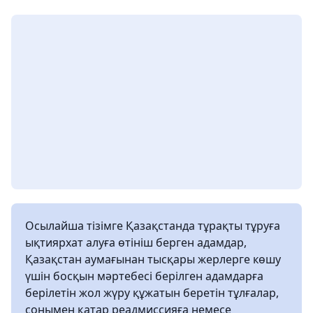
Осылайша тізімге Қазақстанда тұрақты тұруға
ықтиярхат алуға өтініш берген адамдар,
Қазақстан аумағынан тысқары жерлерге көшу
үшін босқын мәртебесі берілген адамдарға
берілетін жол жүру құжатын беретін тұлғалар,
сонымен қатар реадмиссияға немесе