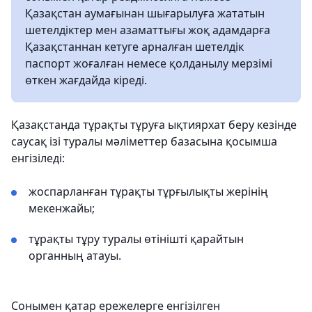
Қазақстан аумағынан шығарылуға жататын
шетелдіктер мен азаматтығы жоқ адамдарға
Қазақстаннан кетуге арналған шетелдік
паспорт жоғалған немесе қолданылу мерзімі
өткен жағдайда кіреді.
Қазақстанда тұрақты тұруға ықтиярхат беру кезінде
саусақ ізі туралы мәліметтер базасына қосымша
енгізіледі:
жоспарланған тұрақты тұрғылықты жерінің
мекенжайы;
тұрақты тұру туралы өтінішті қарайтын
органның атауы.
Сонымен қатар ережелерге енгізілген