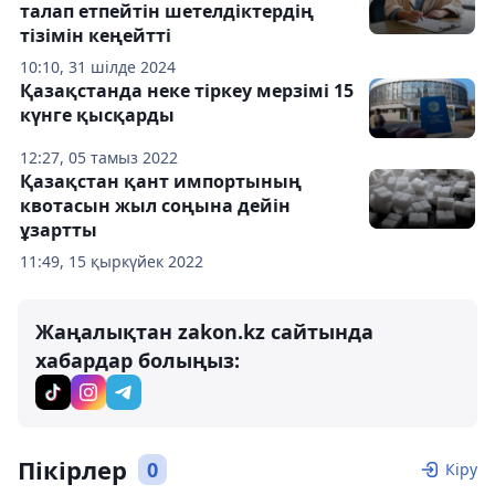
талап етпейтін шетелдіктердің
тізімін кеңейтті
10:10, 31 шілде 2024
Қазақстанда неке тіркеу мерзімі 15
күнге қысқарды
12:27, 05 тамыз 2022
Қазақстан қант импортының
квотасын жыл соңына дейін
ұзартты
11:49, 15 қыркүйек 2022
Жаңалықтан zakon.kz сайтында
хабардар болыңыз:
Пікірлер
0
Кіру