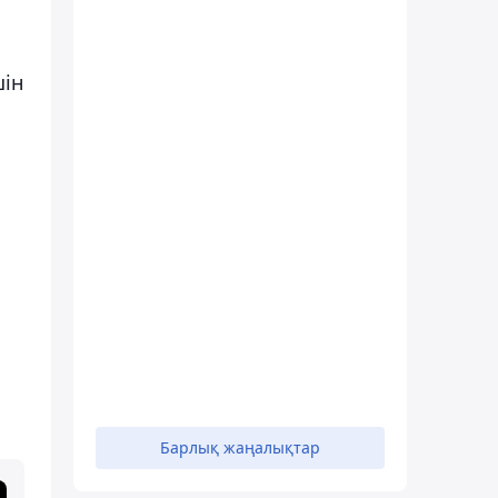
шін
Барлық жаңалықтар