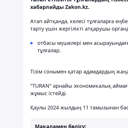
хабарлайды Zakon.kz.
Атап айтқанда, келесі тұлғаларға еңб
тарту үшін жергілікті атқарушы органд
отбасы мүшелері мен асырауындағы
тұлғалар.
Тізім сонымен қатар адамдардың жа
"TURAN" арнайы экономикалық аймағы
жұмыс істейді.
Қаулы 2024 жылдың 11 тамызынан баст
Мақаламен бөлісу: