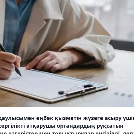
 қаулысымен еңбек қызметін жүзеге асыру үші
жергілікті атқарушы органдардың рұқсатын
не өзгерістер мен толықтырулар енгізілді, деп