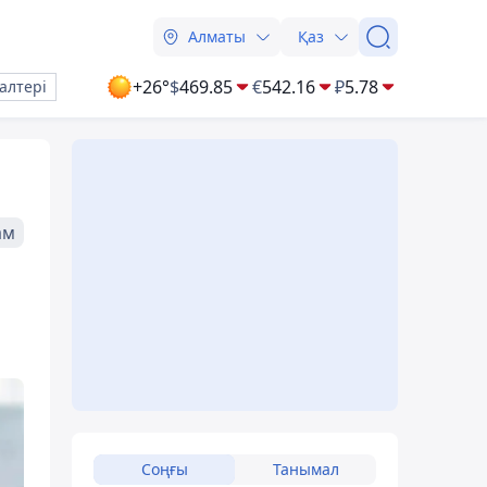
Алматы
Қаз
+26°
$
469.85
€
542.16
₽
5.78
алтері
ам
Соңғы
Танымал