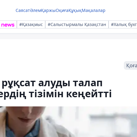
Саясат
Әлем
Қаржы
Оқиға
Құқық
Мақалалар
#Қазақмыс
#Салыстырмалы Қазақстан
#Халық бухг
Қоғ
рұқсат алуды талап
рдің тізімін кеңейтті