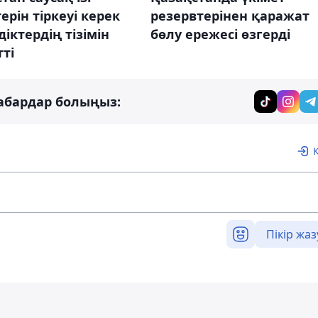
резервтерінен қаражат
ерін тіркеуі керек
бөлу ережесі өзгерді
іктердің тізімін
ті
абардар болыңыз:
Пікір жаз