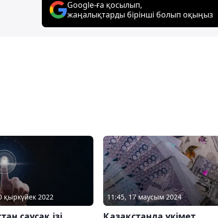
Google-ға қосылып,
жаңалықтарды бірінші болып оқыңыз
11:45, 17 маусым 2024
30 қыркүйек 2022
Қазақстанда үкімет
тан саусақ ізі