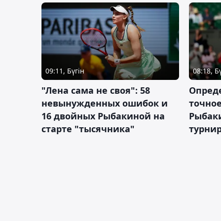
09:11, Бүгін
08:18, Б
"Лена сама не своя": 58
Опред
невынужденных ошибок и
точное
16 двойных Рыбакиной на
Рыбаки
старте "тысячника"
турнир