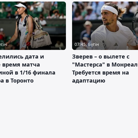
үгін
07:45, Бүгін
елились дата и
Зверев – о вылете с
 время матча
"Мастерса" в Монреал
ной в 1/16 финала
Требуется время на
а в Торонто
адаптацию