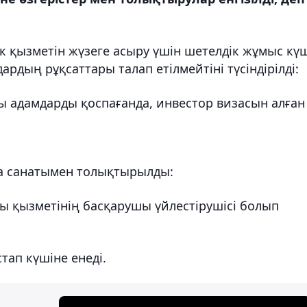
ек қызметін жүзеге асыру үшін шетелдік жұмыс кү
ардың рұқсаттары талап етілмейтіні түсіндірілді:
 адамдарды қоспағанда, инвестор визасын алған
ңа санатымен толықтырылды:
 қызметінің басқарушы үйлестірушісі болып
ап күшіне енеді.