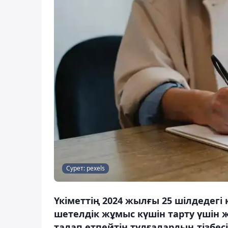
Сурет: pexels
Үкіметтің 2024 жылғы 25 шілдедегі
шетелдік жұмыс күшін тарту үшін 
талап етпейтін тұлғалардың тізбесі