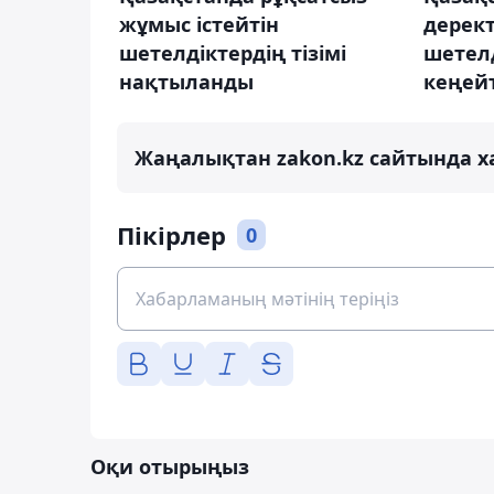
жұмыс істейтін
дерект
шетелдіктердің тізімі
шетелд
нақтыланды
кеңейт
Жаңалықтан zakon.kz сайтында х
Пікірлер
0
Оқи отырыңыз