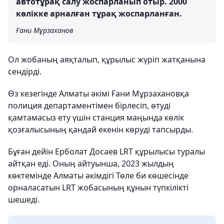
автотұрақ салу жоспарланып отыр. 2000
көлікке арналған тұрақ жоспарланған.
Ғани Мұрзаханов
Ол жобаның аяқталып, құрылыс жүріп жатқанына
сендірді.
Өз кезегінде Алматы әкімі Ғани Мұрзахановқа
полиция департаментімен бірлесіп, өтуді
қамтамасыз ету үшін станция маңында көлік
қозғалысының қандай екенін көруді тапсырды.
Бұған дейін Ерболат Досаев LRT құрылысы туралы
айтқан еді. Оның айтуынша, 2023 жылдың
көктемінде Алматы әкімдігі Төле би көшесінде
орналасатын LRT жобасының құнын түпкілікті
шешеді.