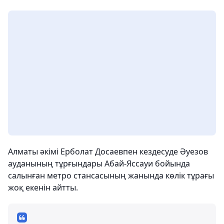
Алматы әкімі Ерболат Досаевпен кездесуде Әуезов
ауданының тұрғындары Абай-Яссауи бойында
салынған метро стансасының жанында көлік тұрағы
жоқ екенін айтты.