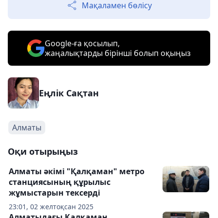
Мақаламен бөлісу
Google-ға қосылып,
жаңалықтарды бірінші болып оқыңыз
Еңлік Сақтан
Алматы
Оқи отырыңыз
Алматы әкімі "Қалқаман" метро
станциясының құрылыс
жұмыстарын тексерді
23:01, 02 желтоқсан 2025
Алматыдағы Қалқаман