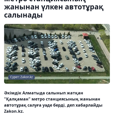
жанынан үлкен автотұрақ
салынады
Сурет: Zakon.kz
Әкімдік Алматыда салынып жатқан
"Қалқаман" метро станциясының жанынан
автотұрақ салуға уәде берді, деп хабарлайды
Zakon.kz.