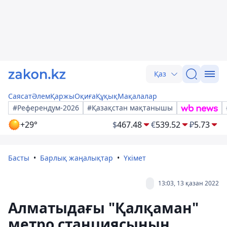
Қаз
Саясат
Әлем
Қаржы
Оқиға
Құқық
Мақалалар
#Референдум-2026
#Қазақстан мақтанышы
+29°
$
467.48
€
539.52
₽
5.73
Басты
Барлық жаңалықтар
Үкімет
13:03, 13 қазан 2022
Алматыдағы "Қалқаман"
метро станциясының