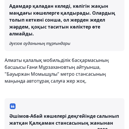
Адамдар қаладан келеді, көлігін жақын
маңдағы көшелерге қалдырады. Олардың
толып кеткені сонша, ол жерден жедел
жәрдем, қоқыс таситын көліктер өте
алмайды.
Әуезов ауданының тұрғындары
Алматы қалалық мобильділік басқармасының
басшысы Ғани Мұрзахановтың айтуынша,
"Бауыржан Момышұлы" метро стансасының
маңында автотұрақ салуға жер жоқ.
Әшімов-Абай көшелері деңгейінде салынып
жатқан Қалқаман стансасының жанынан