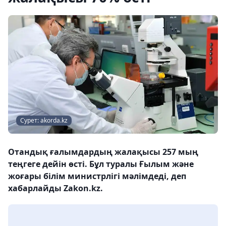
Сурет: akorda.kz
Отандық ғалымдардың жалақысы 257 мың
теңгеге дейін өсті. Бұл туралы Ғылым және
жоғары білім министрлігі мәлімдеді, деп
хабарлайды Zakon.kz.