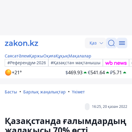
Қаз
Саясат
Әлем
Қаржы
Оқиға
Құқық
Мақалалар
#Референдум-2026
#Қазақстан мақтанышы
+21°
$
469.93
€
541.64
₽
5.71
Басты
Барлық жаңалықтар
Үкімет
16:25, 20 қазан 2022
Қазақстанда ғалымдардың
жалақысы 70% өсті