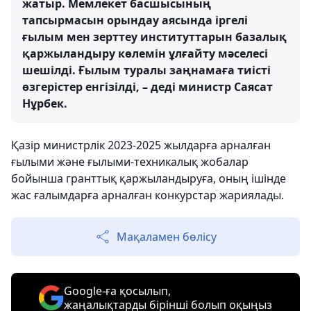
жатыр. Мемлекет басшысының
тапсырмасын орындау аясында іргелі
ғылым мен зерттеу институттарын базалық
қаржыландыру көлемін ұлғайту мәселесі
шешілді. Ғылым туралы заңнамаға тиісті
өзгерістер енгізілді, – деді министр Саясат
Нұрбек.
Қазір министрлік 2023-2025 жылдарға арналған
ғылыми және ғылыми-техникалық жобалар
бойынша гранттық қаржыландыруға, оның ішінде
жас ғалымдарға арналған конкурстар жариялады.
Мақаламен бөлісу
Google-ға қосылып,
жаңалықтарды бірінші болып оқыңыз