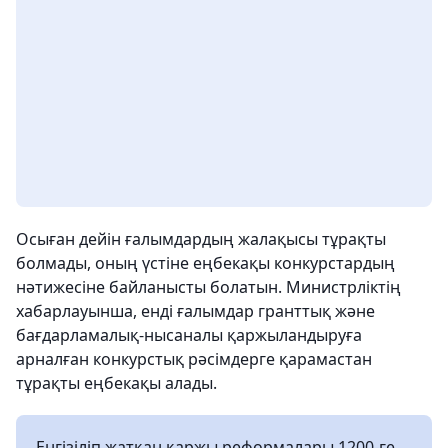
Осыған дейін ғалымдардың жалақысы тұрақты
болмады, оның үстіне еңбекақы конкурстардың
нәтижеcіне байланысты болатын. Министрліктің
хабарлауынша, енді ғалымдар гранттық және
бағдарламалық-нысаналы қаржыландыруға
арналған конкурстық рәсімдерге қарамастан
тұрақты еңбекақы алады.
Енгізіліп жатқан қаржы реформалары 1200-ге