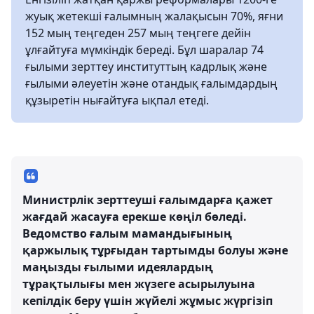
жуық жетекші ғалымның жалақысын 70%, яғни
152 мың теңгеден 257 мың теңгеге дейін
ұлғайтуға мүмкіндік береді. Бұл шаралар 74
ғылыми зерттеу институттың кадрлық және
ғылыми әлеуетін және отандық ғалымдардың
құзыретін нығайтуға ықпал етеді.
Министрлік зерттеуші ғалымдарға қажет
жағдай жасауға ерекше көңіл бөледі.
Ведомство ғалым мамандығының
қаржылық тұрғыдан тартымды болуы және
маңызды ғылыми идеялардың
тұрақтылығы мен жүзеге асырылуына
кепілдік беру үшін жүйелі жұмыс жүргізіп