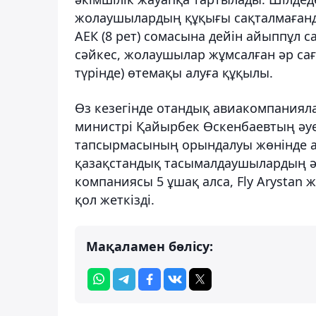
жолаушылардың құқығы сақталмағанд
АЕК (8 рет) сомасына дейін айыппұл 
сәйкес, жолаушылар жұмсалған әр са
түрінде) өтемақы алуға құқылы.
Өз кезегінде отандық авиакомпания
министрі Қайырбек Өскенбаевтың әуе 
тапсырмасының орындалуы жөнінде ай
қазақстандық тасымалдаушылардың әу
компаниясы 5 ұшақ алса, Fly Arystan 
қол жеткізді.
Мақаламен бөлісу: