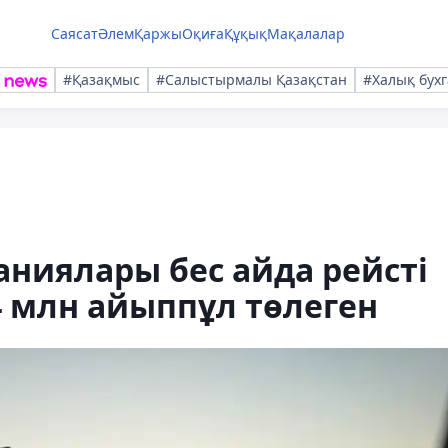
Саясат
Әлем
Қаржы
Оқиға
Құқық
Мақалалар
#Қазақмыс
#Салыстырмалы Қазақстан
#Халық бухг
аниялары бес айда рейсті
4 млн айыппұл төлеген