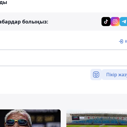
ды
абардар болыңыз:
Пікір жаз