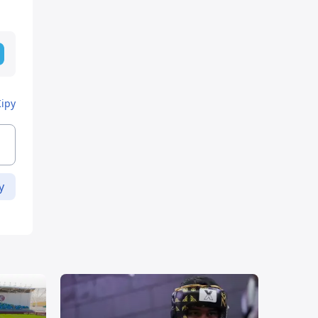
Кіру
у