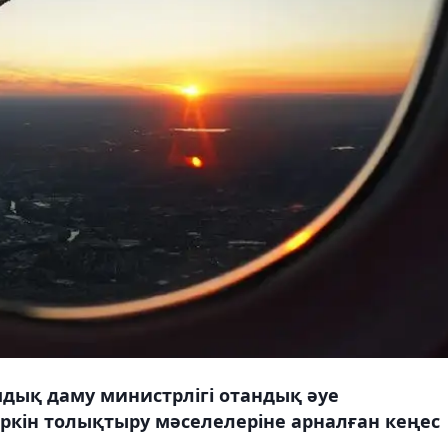
ық даму министрлігі отандық әуе
ркін толықтыру мәселелеріне арналған кеңес