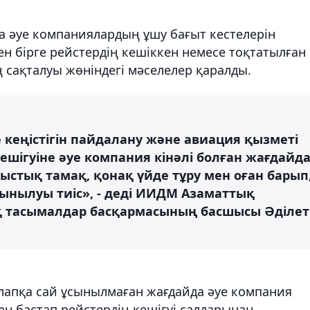
 әуе компаниялардың ұшу бағыт кестелерін
 бірге рейстердің кешіккен немесе тоқтатылған
сақталуы жөніндегі мәселелер қаралды.
кеңістігін пайдалану және авиация қызметі
ешігуіне әуе компания кінәлі болған жағдайд
стық тамақ, қонақ үйде тұру мен оған барып
ұсынылуы тиіс», - деді ИИДМ Азаматтық
қ тасымалдар басқармасының басшысы Әділет
алапқа сай ұсынылмаған жағдайда әуе компания
ен бастап рейстердің кешігуі салдарынан