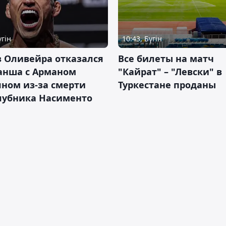
үгін
10:43, Бүгін
 Оливейра отказался
Все билеты на матч
анша с Арманом
"Кайрат" – "Левски" в
ном из-за смерти
Туркестане проданы
лубника Насименто