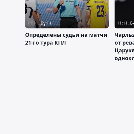
11:11, Бүгін
11:11, Б
Определены судьи на матчи
Чарльз
21-го тура КПЛ
от рев
Царукя
однок