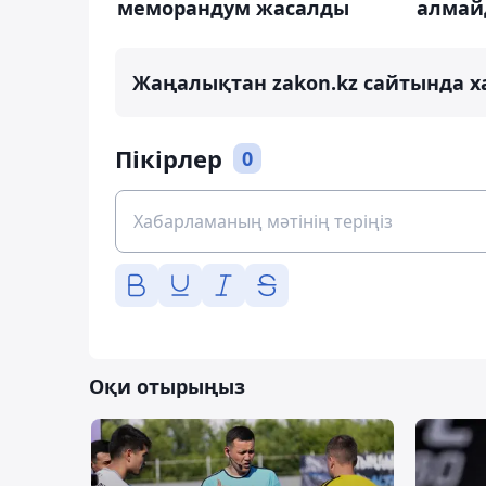
меморандум жасалды
алмай
Жаңалықтан zakon.kz сайтында х
Пікірлер
0
Оқи отырыңыз