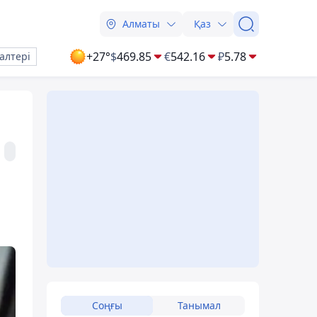
Алматы
Қаз
+27°
$
469.85
€
542.16
₽
5.78
алтері
Соңғы
Танымал