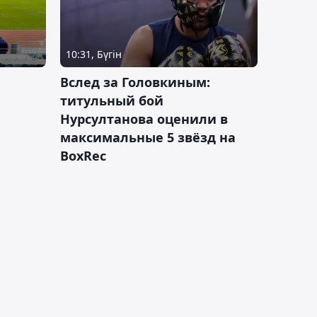
10:31, Бүгін
Вслед за Головкиным:
титульный бой
Нурсултанова оценили в
максимальные 5 звёзд на
BoxRec