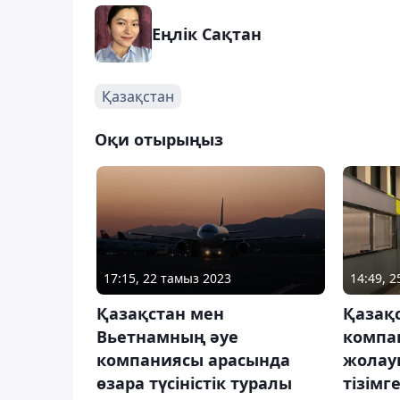
Еңлік Сақтан
Қазақстан
Оқи отырыңыз
17:15, 22 тамыз 2023
14:49, 
Қазақстан мен
Қазақс
Вьетнамның әуе
компа
компаниясы арасында
жолау
өзара түсіністік туралы
тізімг