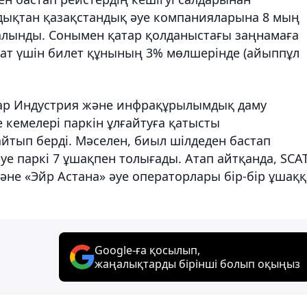
ықтан қазақстандық әуе компанияларына 8 мың
салынды. Сонымен қатар қолданыстағы заңнамаға
ғат үшін билет құнының 3% мөлшерінде (айыппұл
лар Индустрия және инфрақұрылымдық даму
кемелері паркін ұлғайтуға қатысты
тып берді. Мәселен, биыл шілдеден бастап
е паркі 7 ұшақпен толығады. Атап айтқанда, SCA
және «Эйр Астана» әуе операторлары бір-бір ұшаққ
Google-ға қосылып,
жаңалықтарды бірінші болып оқыңыз