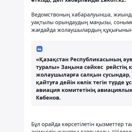
Ведомствоның хабаралуынша, жиында
уақтылы орындаудың маңызы, сонымен
жағдайда жолаушылардың құқығының 
«Қазақстан Республикасының әуе 
туралы» Заңына сәйкес рейстің к
жолаушыларға салқын сусындар, ы
қайтуға дейін көлік тегін түрде 
авиация комитетінің авиациялы
Көбенов.
Бұл орайда көрсетілетін қызметтер т
әкімшілік жауапқа тартылады. Шілдед