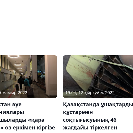
25 мамыр 2022
19:04, 12 қыркүйек 2022
тан әуе
Қазақстанда ұшақтард
ниялары
құстармен
шыларды «қара
соқтығысуының 46
е» өз еркімен кіргізе
жағдайы тіркелген