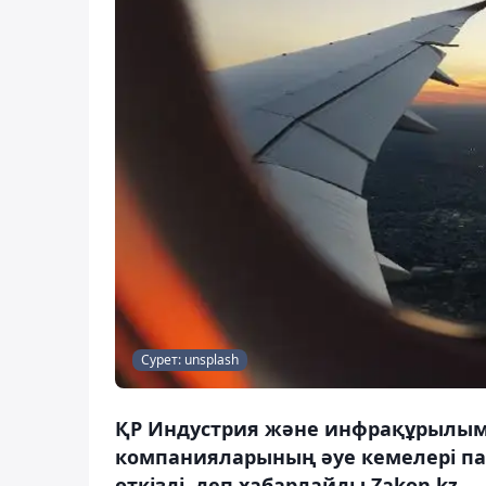
Сурет: unsplash
ҚР Индустрия және инфрақұрылымд
компанияларының әуе кемелері па
өткізді, деп хабарлайды Zakon.kz.