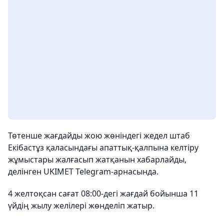
Төтенше жағдайды жою жөніндегі жедел штаб
Екібастұз қаласындағы апаттық-қалпына келтіру
жұмыстары жалғасып жатқанын хабарлайды,
делінген UKIMET Telegram-арнасында.
4 желтоқсан сағат 08:00-дегі жағдай бойынша 11
үйдің жылу желілері жөнделіп жатыр.