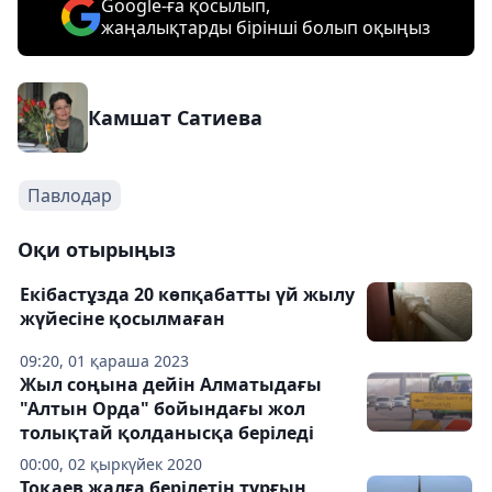
Google-ға қосылып,
жаңалықтарды бірінші болып оқыңыз
Камшат Сатиева
Павлодар
Оқи отырыңыз
Екібастұзда 20 көпқабатты үй жылу
жүйесіне қосылмаған
09:20, 01 қараша 2023
Жыл соңына дейін Алматыдағы
"Алтын Орда" бойындағы жол
толықтай қолданысқа беріледі
00:00, 02 қыркүйек 2020
Тоқаев жалға берілетін тұрғын