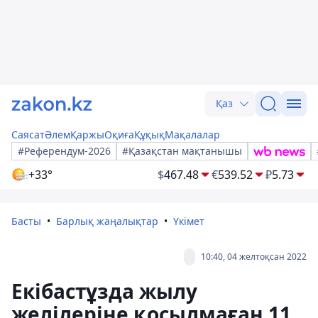
Қаз
Саясат
Әлем
Қаржы
Оқиға
Құқық
Мақалалар
#Референдум-2026
#Қазақстан мақтанышы
+33°
$
467.48
€
539.52
₽
5.73
Басты
Барлық жаңалықтар
Үкімет
10:40, 04 желтоқсан 2022
Екібастұзда жылу
желілеріне қосылмаған 11