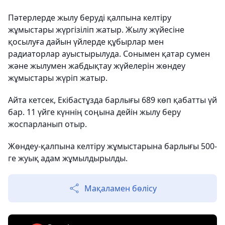
Пәтерлерде жылу беруді қалпына келтіру
жұмыстары жүргізіліп жатыр. Жылу жүйесіне
қосылуға дайын үйлерде құбырлар мен
радиаторлар ауыстырылуда. Сонымен қатар сумен
және жылумен жабдықтау жүйелерін жөндеу
жұмыстары жүріп жатыр.
Айта кетсек, Екібастұзда барлығы 689 көп қабатты үй
бар. 11 үйге күннің соңына дейін жылу беру
жоспарланып отыр.
Жөндеу-қалпына келтіру жұмыстарына барлығы 500-
ге жуық адам жұмылдырылды.
Мақаламен бөлісу