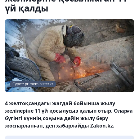
үй қалды
Сурет: primeminister.kz
4 желтоқсандағы жағдай бойынша жылу
желілеріне 11 үй қосылусыз қалып отыр. Оларға
бүгінгі күннің соңына дейін жылу беру
жоспарланған, деп хабарлайды Zakon.kz.