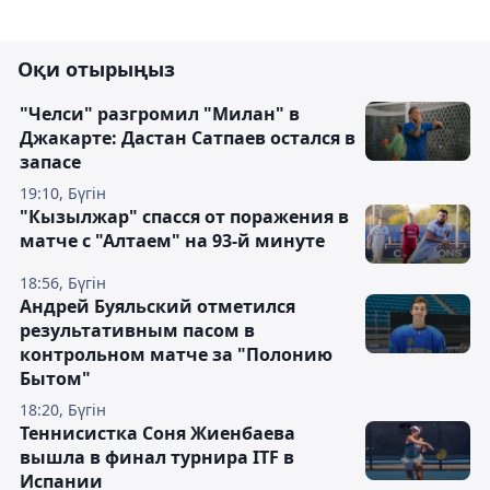
Оқи отырыңыз
"Челси" разгромил "Милан" в
Джакарте: Дастан Сатпаев остался в
запасе
19:10, Бүгін
"Кызылжар" спасся от поражения в
матче с "Алтаем" на 93-й минуте
18:56, Бүгін
Андрей Буяльский отметился
результативным пасом в
контрольном матче за "Полонию
Бытом"
18:20, Бүгін
Теннисистка Соня Жиенбаева
вышла в финал турнира ITF в
Испании