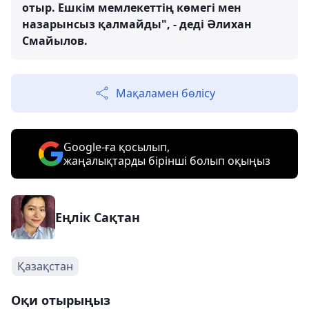
отыр. Ешкім мемлекеттің көмегі мен
назарынсыз қалмайды", - деді Әлихан
Смайылов.
Мақаламен бөлісу
Google-ға қосылып,
жаңалықтарды бірінші болып оқыңыз
Еңлік Сақтан
Қазақстан
Оқи отырыңыз