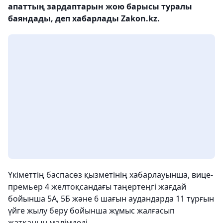
апаттың зардаптарын жою барысы туралы
баяндады, деп хабарлады Zakon.kz.
Үкіметтің баспасөз қызметінің хабарлауынша, вице-
премьер 4 желтоқсандағы таңертеңгі жағдай
бойынша 5А, 5Б және 6 шағын аудандарда 11 тұрғын
үйге жылу беру бойынша жұмыс жалғасып
жатқанын мәлімдеді.