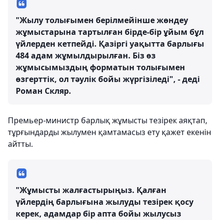
"Жылу толығымен берілмейінше жөндеу
жұмыстарына тартылған бірде-бір ұйым бұл
үйлерден кетпейді. Қазіргі уақытта барлығы
484 адам жұмылдырылған. Біз өз
жұмысымыздың форматын толығымен
өзгерттік, ол тәулік бойы жүргізіледі", - деді
Роман Скляр.
Премьер-министр барлық жұмысты тезірек аяқтап,
тұрғындарды жылумен қамтамасыз ету қажет екенін
айтты.
"Жұмысты жалғастырыңыз. Қалған
үйлердің барлығына жылуды тезірек қосу
керек, адамдар бір апта бойы жылусыз