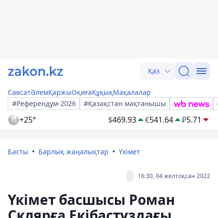
Қаз
Саясат
Әлем
Қаржы
Оқиға
Құқық
Мақалалар
#Референдум-2026
#Қазақстан мақтанышы
+25°
$
469.93
€
541.64
₽
5.71
Басты
Барлық жаңалықтар
Үкімет
16:30, 04 желтоқсан 2022
Үкімет басшысы Роман
Склярға Екібастұздағы