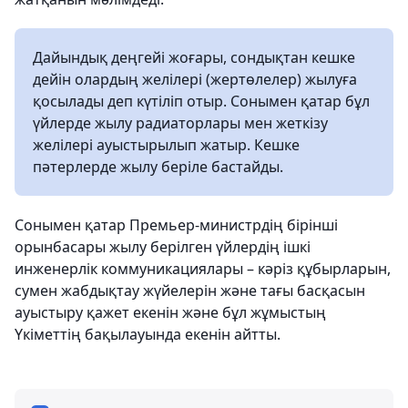
Дайындық деңгейі жоғары, сондықтан кешке
дейін олардың желілері (жертөлелер) жылуға
қосылады деп күтіліп отыр. Сонымен қатар бұл
үйлерде жылу радиаторлары мен жеткізу
желілері ауыстырылып жатыр. Кешке
пәтерлерде жылу беріле бастайды.
Сонымен қатар Премьер-министрдің бірінші
орынбасары жылу берілген үйлердің ішкі
инженерлік коммуникациялары – кәріз құбырларын,
сумен жабдықтау жүйелерін және тағы басқасын
ауыстыру қажет екенін және бұл жұмыстың
Үкіметтің бақылауында екенін айтты.