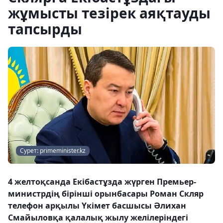
жұмысты тезірек аяқтауды
тапсырды
Сурет: primeminister.kz
4 желтоқсанда Екібастұзда жүрген Премьер-
министрдің бірінші орынбасары Роман Скляр
телефон арқылы Үкімет басшысы Әлихан
Смайыловқа қалалық жылу желілеріндегі