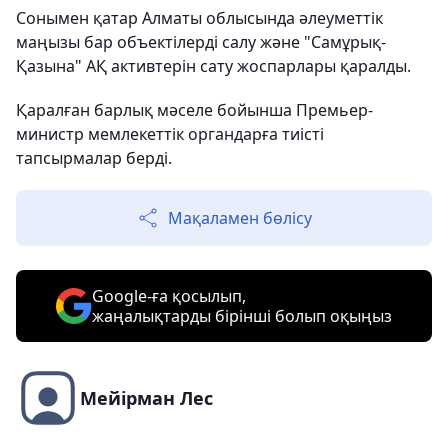
Сонымен қатар Алматы облысында әлеуметтік
маңызы бар объектілерді салу және "Самұрық-
Қазына" АҚ активтерін сату жоспарлары қаралды.
Қаралған барлық мәселе бойынша Премьер-
министр мемлекеттік органдарға тиісті
тапсырмалар берді.
Мақаламен бөлісу
Google-ға қосылып,
жаңалықтарды бірінші болып оқыңыз
Мейірман Лес