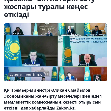
жоспары туралы кеңес
өткізді
Сурет: primeminister.kz
ҚР Премьер-министрі Әлихан Смайылов
Экономиканы жаңғырту мәселелері жөніндегі
мемлекеттік комиссияның кезекті отырысын
өткізді, деп хабарлайды Zakon.kz.