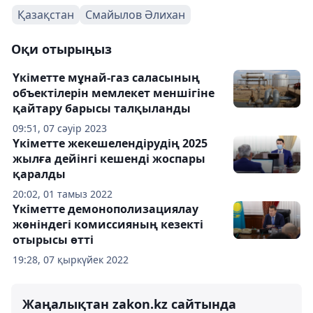
Қазақстан
Смайылов Әлихан
Оқи отырыңыз
Үкіметте мұнай-газ саласының
объектілерін мемлекет меншігіне
қайтару барысы талқыланды
09:51, 07 сәуір 2023
Үкіметте жекешелендірудің 2025
жылға дейінгі кешенді жоспары
қаралды
20:02, 01 тамыз 2022
Үкіметте демонополизациялау
жөніндегі комиссияның кезекті
отырысы өтті
19:28, 07 қыркүйек 2022
Жаңалықтан zakon.kz сайтында