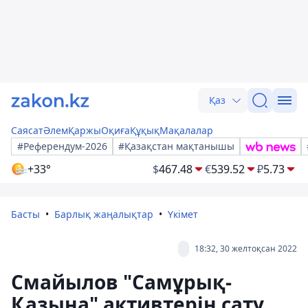
Қаз
Саясат
Әлем
Қаржы
Оқиға
Құқық
Мақалалар
#Референдум-2026
#Қазақстан мақтанышы
+33°
$
467.48
€
539.52
₽
5.73
Басты
Барлық жаңалықтар
Үкімет
18:32, 30 желтоқсан 2022
Смайылов "Самұрық-
Қазына" активтерін сату