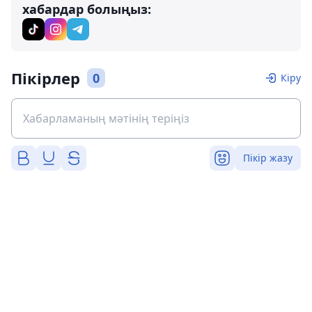
хабардар болыңыз:
Пікірлер
0
Кіру
Пікір жазу