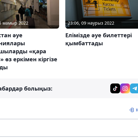
25 мамыр 2022
23:06, 09 наурыз 2022
тан әуе
Елімізде әуе билеттері
ниялары
қымбаттады
шыларды «қара
е» өз еркімен кіргізе
ды
абардар болыңыз: