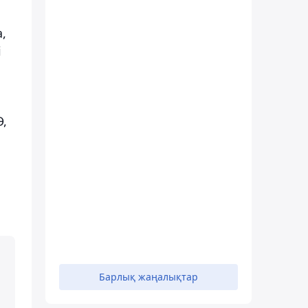
,
і
Ә,
Барлық жаңалықтар