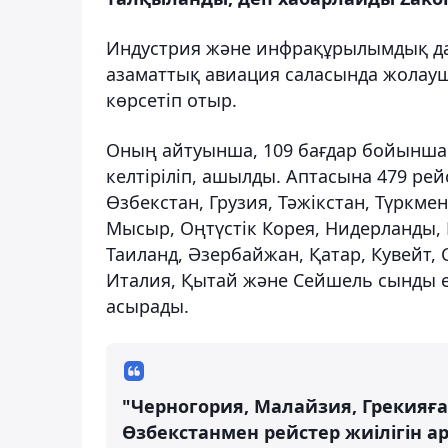
Индустрия және инфрақұрылымдық д
азаматтық авиация саласында жолаушы
көрсетіп отыр.
Оның айтуынша, 109 бағдар бойынша 
келтіріліп, ашылды. Аптасына 479 ре
Өзбекстан, Грузия, Тәжікстан, Түркме
Мысыр, Оңтүстік Корея, Нидерланды,
Таиланд, Әзербайжан, Қатар, Кувейт, 
Италия, Қытай және Сейшель сынды е
асырады.
"Черногория, Малайзия, Грекияға 
Өзбекстанмен рейстер жиілігін ар