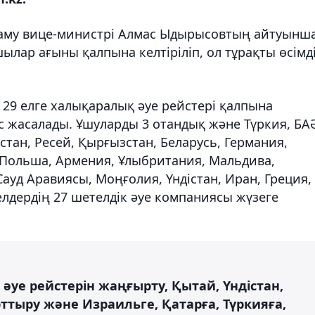
аму вице-министрі Алмас Ыдырысовтың айтуынша
лар ағыны қалпына келтіріліп, ол тұрақты өсімд
29 елге халықаралық әуе рейстері қалпына
йс жасалады. Ұшуларды 3 отандық және Түркия, БА
нстан, Ресей, Қырғызстан, Беларусь, Германия,
 Польша, Армения, Ұлыбритания, Мальдива,
Сауд Аравиясы, Моңғолия, Үндістан, Иран, Греция,
лдердің 27 шетелдік әуе компаниясы жүзеге
әуе рейстерін жаңғырту, Қытай, Үндістан,
ттыру және Израильге, Қатарға, Түркияға,