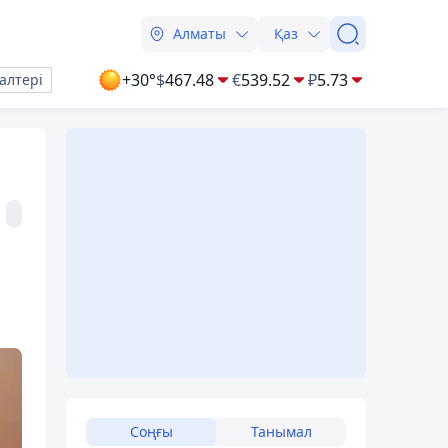
Алматы
Қаз
+30°
$
467.48
€
539.52
₽
5.73
алтері
Соңғы
Танымал