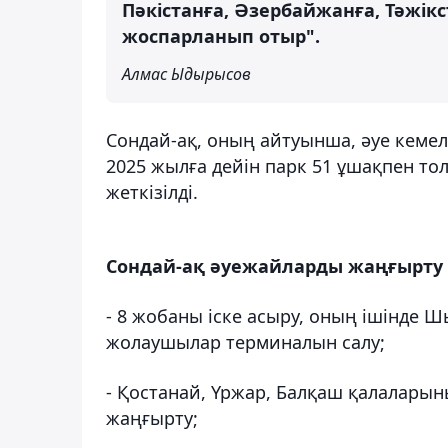
Пәкістанға, Әзербайжанға, Тәжік
жоспарланып отыр".
Алмас Ыдырысов
Сондай-ақ, оның айтуынша, әуе кемел
2025 жылға дейін парк 51 ұшақпен то
жеткізілді.
Сондай-ақ әуежайларды жаңғырту 
- 8 жобаны іске асыру, оның ішінде
жолаушылар терминалын салу;
- Қостанай, Үржар, Балқаш қалалары
жаңғырту;