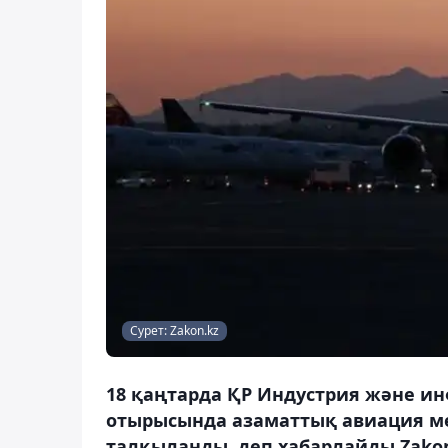
Сурет: Zakon.kz
18 қаңтарда ҚР Индустрия және и
отырысында азаматтық авиация ме
талқыланды, деп хабарлайды Zakon