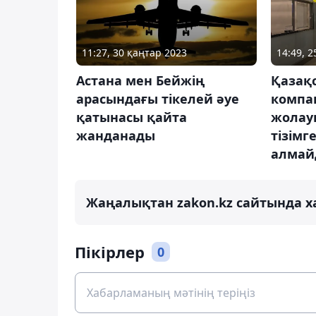
11:27, 30 қаңтар 2023
14:49, 
Астана мен Бейжің
Қазақс
арасындағы тікелей әуе
компа
қатынасы қайта
жолау
жанданады
тізімг
алмай
Жаңалықтан zakon.kz сайтында х
Пікірлер
0