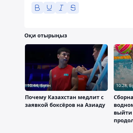
Оқи отырыңыз
10:44, Бүгін
10:28, Б
Почему Казахстан медлит с
Сборна
заявкой боксёров на Азиаду
водном
выйти 
продо