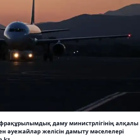
нфрақұрылымдық даму министрлігінің алқалы
н әуежайлар желісін дамыту мәселелері
.kz.