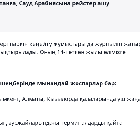
станға, Сауд Арабиясына рейстер ашу
ері паркін кеңейту жұмыстары да жүргізіліп жаты
лықтырылады. Оның 14-і өткен жылы елімізге
шеңберінде мынандай жоспарлар бар:
 Шымкент, Алматы, Қызылорда қалаларында үш жаң
ның әуежайларындағы терминалдарды қайта