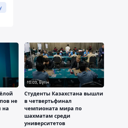
у
10:03, Бүгін
ёлой
Студенты Казахстана вышли
пов не
в четвертьфинал
н на
чемпионата мира по
шахматам среди
университетов