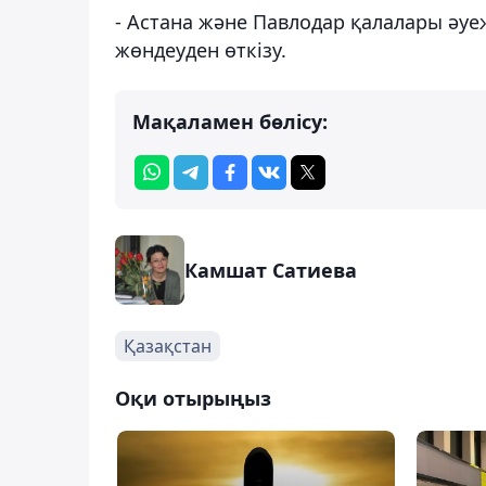
- Астана және Павлодар қалалары әу
жөндеуден өткізу.
Мақаламен бөлісу:
Камшат Сатиева
Қазақстан
Оқи отырыңыз