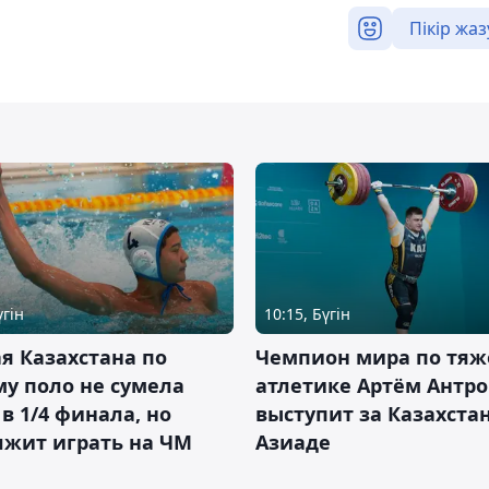
Пікір жаз
үгін
10:15, Бүгін
я Казахстана по
Чемпион мира по тяж
у поло не сумела
атлетике Артём Антро
в 1/4 финала, но
выступит за Казахста
лжит играть на ЧМ
Азиаде