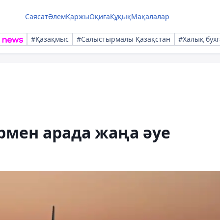
Саясат
Әлем
Қаржы
Оқиға
Құқық
Мақалалар
#Қазақмыс
#Салыстырмалы Қазақстан
#Халық бухг
рмен арада жаңа әуе