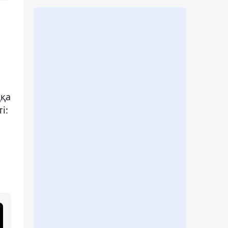
ққа
і: