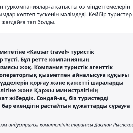
н туркомпанияларға қатысты өз міндеттемелерін
дар көптеп түскенін мәлімдеді. Кейбір туристер
жағдайға тап болды.
итетіне «Kausar travel» туристік
түсті. Бұл ретте компанияның
зиясы жоқ. Компания туристік агенттік
туроператорлық қызметпен айналысуға құқығы
мүдделерін қорғау және қажетті шараларды
рлігіне және Қаржы министрлігінің
ат жібердік. Сондай-ақ, біз туристерді
бар екендігін растайтын құжаттарды сұрауға
ризм индустриясы комитетінің төрағасы Дастан Рыспеко