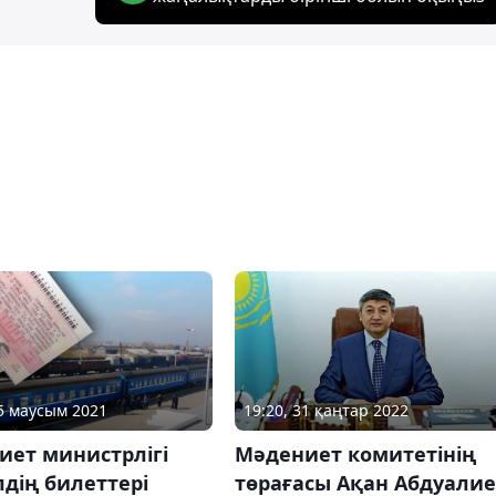
19:20, 31 қаңтар 2022
15 маусым 2021
Мәдениет комитетінің
иет министрлігі
төрағасы Ақан Абдуали
дің билеттері