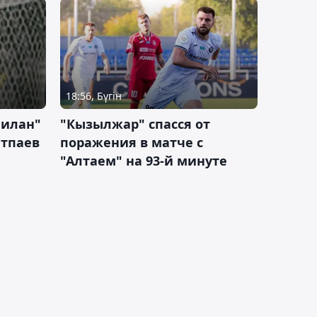
18:56, Бүгін
Милан"
"Кызылжар" спасся от
атпаев
поражения в матче с
"Алтаем" на 93-й минуте