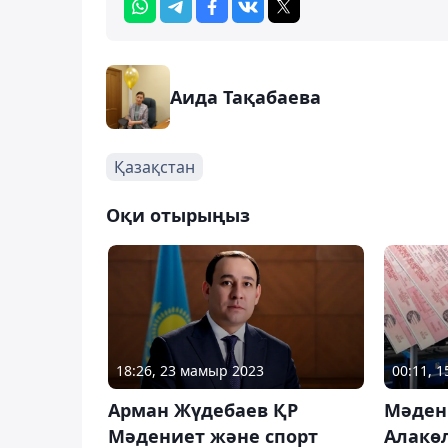
Аида Тақабаева
Қазақстан
Оқи отырыңыз
18:26, 23 мамыр 2023
00:11, 
Арман Жүдебаев ҚР
Мәден
Мәдениет және спорт
Алакөл