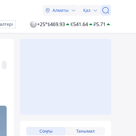
Алматы
Қаз
+25°
$
469.93
€
541.64
₽
5.71
алтері
Соңғы
Танымал