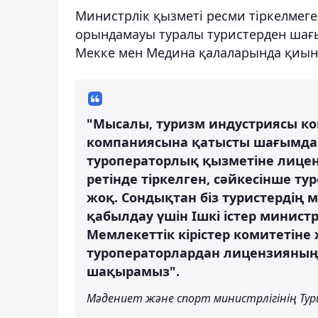
Министрлік қызметі ресми тіркелмеге
орындамауы туралы туристерден шағым
Мекке мен Медина қалаларында қиын 
"Мысалы, туризм индустриясы ком
компаниясына қатысты шағымдар 
туроператорлық қызметіне лицен
ретінде тіркелген, сәйкесінше 
жоқ. Сондықтан біз туристердің 
қабылдау үшін Ішкі істер минист
Мемлекеттік кірістер комитетіне х
туроператорлардан лицензияның 
шақырамыз".
Мәдениет және спорт министрлігінің Ту