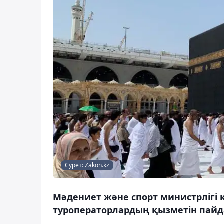
Сурет: Zakon.kz
Мәдениет және спорт министрлігі
туроператорлардың қызметін пайда