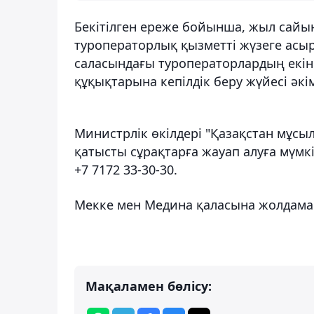
Бекітілген ереже бойынша, жыл сайын
туроператорлық қызметті жүзеге асыру
саласындағы туроператорлардың екін
құқықтарына кепілдік беру жүйесі әк
Министрлік өкілдері "Қазақстан мұсы
қатысты сұрақтарға жауап алуға мүмкін
+7 7172 33-30-30.
Мекке мен Медина қаласына жолдама 
Мақаламен бөлісу: