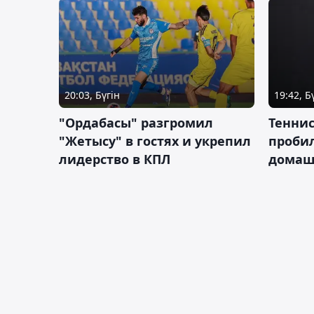
20:03, Бүгін
19:42, Б
"Ордабасы" разгромил
Тенни
"Жетысу" в гостях и укрепил
пробил
лидерство в КПЛ
домаш