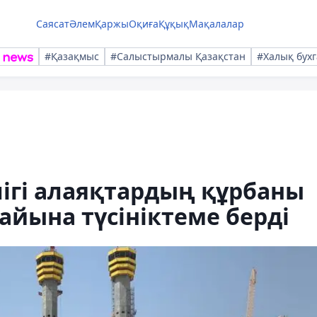
Саясат
Әлем
Қаржы
Оқиға
Құқық
Мақалалар
#Қазақмыс
#Салыстырмалы Қазақстан
#Халық бухг
ігі алаяқтардың құрбаны
йына түсініктеме берді