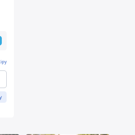
Кіру
у