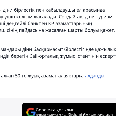
 діни бірлестік пен қабылдаушы ел арасында
 үшін келісім жасалады. Сондай-ақ, діни туризм
ші деңгейлі банкпен ҚР азаматтарының
імшісінің пайдасына жасалған шарты болуы қажет.
лмандары діни басқармасы" бірлестігінде қажылы
дік беретін Call-орталық жұмыс істейтінін ескертт
алған 50-ге жуық азамат алаяқтарға
алданды
.
Google-ға қосылып,
жаңалықтарды бірінші болып оқыңыз