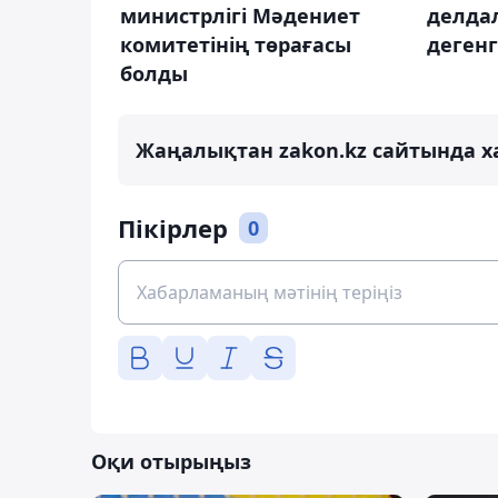
министрлігі Мәдениет
делда
комитетінің төрағасы
дегенг
болды
Жаңалықтан zakon.kz сайтында х
Пікірлер
0
Оқи отырыңыз