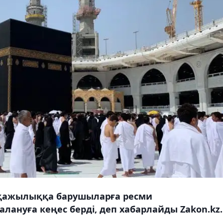
 қажылыққа барушыларға ресми
лануға кеңес берді, деп хабарлайды Zakon.kz.