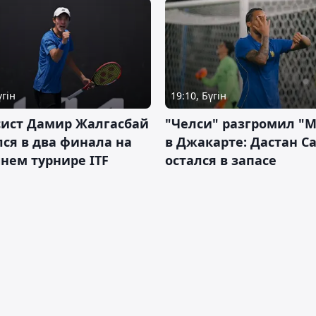
үгін
19:10, Бүгін
сист Дамир Жалгасбай
"Челси" разгромил "
ся в два финала на
в Джакарте: Дастан С
нем турнире ITF
остался в запасе