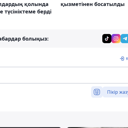
қызметінен босатылды
лдардың қолында
е түсініктеме берді
абардар болыңыз:
Пікір жаз