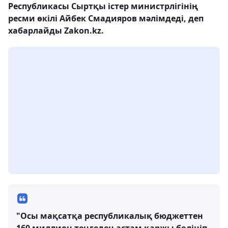
Республикасы Сыртқы істер министрлігінің
ресми өкілі Айбек Смадияров мәлімдеді, деп
хабарлайды Zakon.kz.
"Осы мақсатқа республикалық бюджеттен