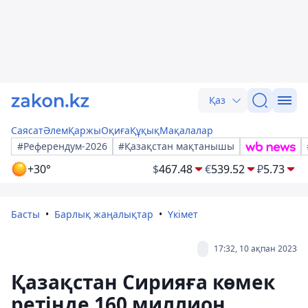
Қаз
Саясат
Әлем
Қаржы
Оқиға
Құқық
Мақалалар
#Референдум-2026
#Қазақстан мақтанышы
+30°
$
467.48
€
539.52
₽
5.73
Басты
Барлық жаңалықтар
Үкімет
17:32, 10 ақпан 2023
Қазақстан Сирияға көмек
ретінде 160 миллион