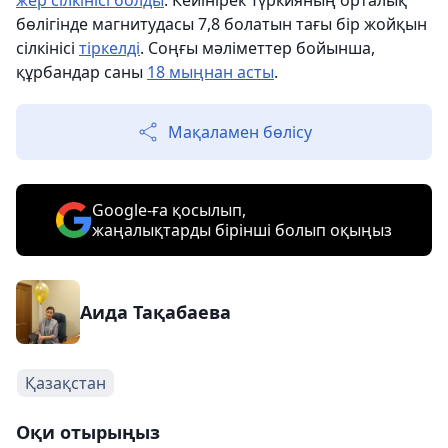
жер сілкінісі болды
. Кейінірек Түркияның орталық
бөлігінде магнитудасы 7,8 болатын тағы бір жойқын
сілкінісі
тіркелді
. Соңғы мәліметтер бойынша,
құрбандар саны
18 мыңнан асты
.
Мақаламен бөлісу
Google-ға қосылып,
жаңалықтарды бірінші болып оқыңыз
Аида Тақабаева
Қазақстан
Оқи отырыңыз