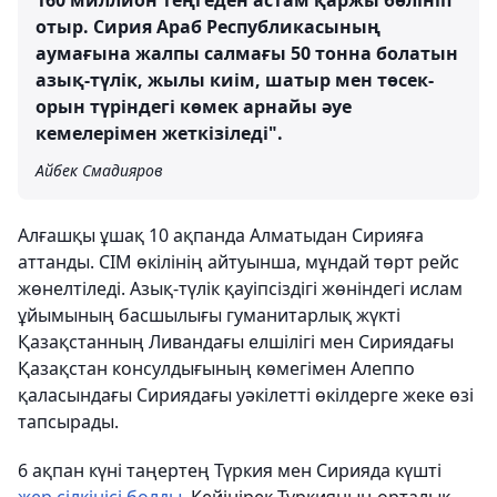
160 миллион теңгеден астам қаржы бөлініп
отыр. Сирия Араб Республикасының
аумағына жалпы салмағы 50 тонна болатын
азық-түлік, жылы киім, шатыр мен төсек-
орын түріндегі көмек арнайы әуе
кемелерімен жеткізіледі".
Айбек Смадияров
Алғашқы ұшақ 10 ақпанда Алматыдан Сирияға
аттанды. СІМ өкілінің айтуынша, мұндай төрт рейс
жөнелтіледі. Азық-түлік қауіпсіздігі жөніндегі ислам
ұйымының басшылығы гуманитарлық жүкті
Қазақстанның Ливандағы елшілігі мен Сириядағы
Қазақстан консулдығының көмегімен Алеппо
қаласындағы Сириядағы уәкілетті өкілдерге жеке өзі
тапсырады.
6 ақпан күні таңертең Түркия мен Сирияда күшті