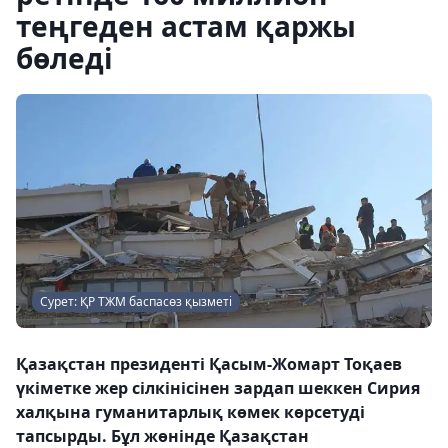
теңгеден астам қаржы
бөледі
Сурет: ҚР ТЖМ баспасөз қызметі
Қазақстан президенті Қасым-Жомарт Тоқаев
үкіметке жер сілкінісінен зардап шеккен Сирия
халқына гуманитарлық көмек көрсетуді
тапсырды. Бұл жөнінде Қазақстан