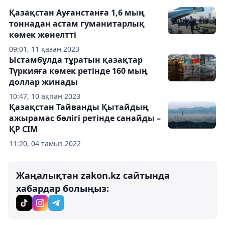
Қазақстан Ауғанстанға 1,6 мың
тоннадан астам гуманитарлық
көмек жөнелтті
09:01, 11 қазан 2023
Ыстамбұлда тұратын қазақтар
Түркияға көмек ретінде 160 мың
доллар жинады
10:47, 10 ақпан 2023
Қазақстан Тайванды Қытайдың
ажырамас бөлігі ретінде санайды –
ҚР СІМ
11:20, 04 тамыз 2022
Жаңалықтан zakon.kz сайтында
хабардар болыңыз: