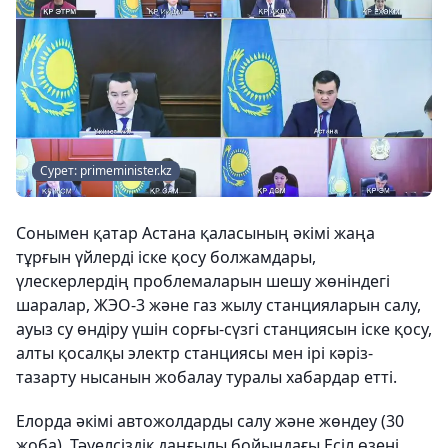
Сурет: primeminister.kz
Сонымен қатар Астана қаласының әкімі жаңа
тұрғын үйлерді іске қосу болжамдары,
үлескерлердің проблемаларын шешу жөніндегі
шаралар, ЖЭО-3 және газ жылу станцияларын салу,
ауыз су өндіру үшін сорғы-сүзгі станциясын іске қосу,
алты қосалқы электр станциясы мен ірі кәріз-
тазарту нысанын жобалау туралы хабардар етті.
Елорда әкімі автожолдарды салу және жөндеу (30
жоба), Тәуелсіздік даңғылы бойындағы Есіл өзені