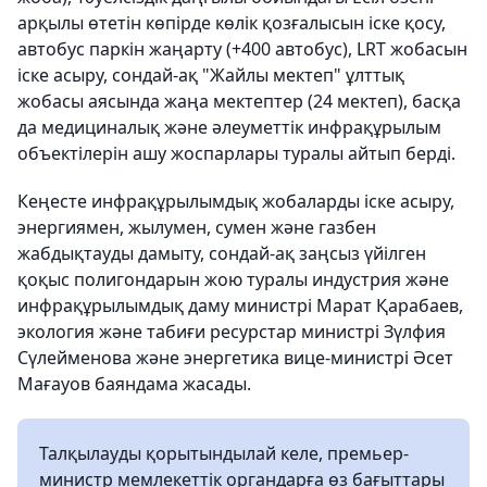
арқылы өтетін көпірде көлік қозғалысын іске қосу,
автобус паркін жаңарту (+400 автобус), LRT жобасын
іске асыру, сондай-ақ "Жайлы мектеп" ұлттық
жобасы аясында жаңа мектептер (24 мектеп), басқа
да медициналық және әлеуметтік инфрақұрылым
объектілерін ашу жоспарлары туралы айтып берді.
Кеңесте инфрақұрылымдық жобаларды іске асыру,
энергиямен, жылумен, сумен және газбен
жабдықтауды дамыту, сондай-ақ заңсыз үйілген
қоқыс полигондарын жою туралы индустрия және
инфрақұрылымдық даму министрі Марат Қарабаев,
экология және табиғи ресурстар министрі Зүлфия
Сүлейменова және энергетика вице-министрі Әсет
Мағауов баяндама жасады.
Талқылауды қорытындылай келе, премьер-
министр мемлекеттік органдарға өз бағыттары