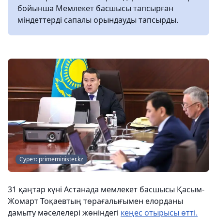
бойынша Мемлекет басшысы тапсырған
міндеттерді сапалы орындауды тапсырды.
Сурет: primeminister.kz
31 қаңтар күні Астанада мемлекет басшысы Қасым-
Жомарт Тоқаевтың төрағалығымен елорданы
дамыту мәселелері жөніндегі
кеңес отырысы өтті.