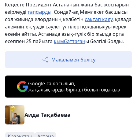
Кеңесте Президент Астананың жаңа бас жоспарын
әзірлеуді
тапсырды
. Сондай-ақ Мемлекет басшысы
сол жиында елорданың келбетін
сақтап қалу
, қалада
әлемнің ең үздік сәулет үлгілері қолданылуы керек
екенін айтты. Астанада азық-түлік бір жылда орта
есеппен 25 пайызға
қымбаттаған
ы белгілі болды.
Мақаламен бөлісу
Google-ға қосылып,
жаңалықтарды бірінші болып оқыңыз
Аида Тақабаева
Қазақстан
Астана