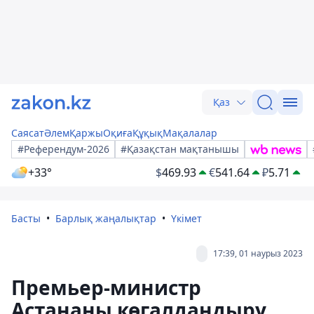
Қаз
Саясат
Әлем
Қаржы
Оқиға
Құқық
Мақалалар
#Референдум-2026
#Қазақстан мақтанышы
+33°
$
469.93
€
541.64
₽
5.71
Басты
Барлық жаңалықтар
Үкімет
17:39, 01 наурыз 2023
Премьер-министр
Астананы көгалдандыру