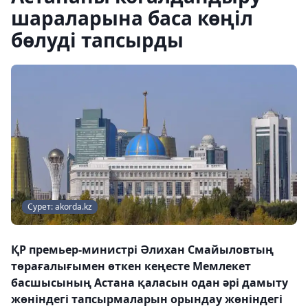
шараларына баса көңіл
бөлуді тапсырды
Сурет: akorda.kz
ҚР премьер-министрі Әлихан Смайыловтың
төрағалығымен өткен кеңесте Мемлекет
басшысының Астана қаласын одан әрі дамыту
жөніндегі тапсырмаларын орындау жөніндегі