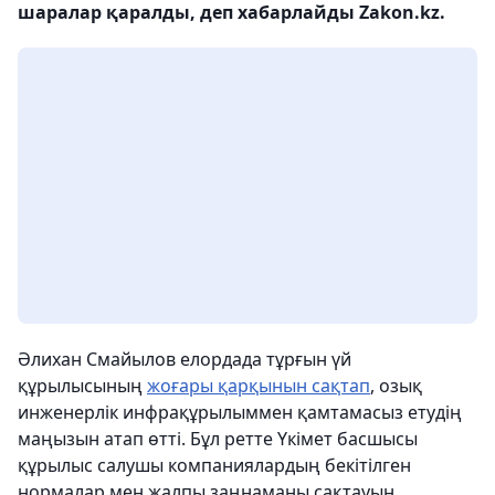
шаралар қаралды, деп хабарлайды Zakon.kz.
Әлихан Смайылов елордада тұрғын үй
құрылысының
жоғары қарқынын сақтап
, озық
инженерлік инфрақұрылыммен қамтамасыз етудің
маңызын атап өтті. Бұл ретте Үкімет басшысы
құрылыс салушы компаниялардың бекітілген
нормалар мен жалпы заңнаманы сақтауын