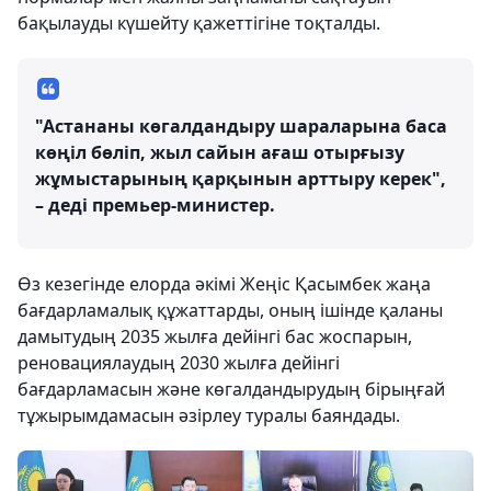
бақылауды күшейту қажеттігіне тоқталды.
"Астананы көгалдандыру шараларына баса
көңіл бөліп, жыл сайын ағаш отырғызу
жұмыстарының қарқынын арттыру керек",
– деді премьер-министер.
Өз кезегінде елорда әкімі Жеңіс Қасымбек жаңа
бағдарламалық құжаттарды, оның ішінде қаланы
дамытудың 2035 жылға дейінгі бас жоспарын,
реновациялаудың 2030 жылға дейінгі
бағдарламасын және көгалдандырудың бірыңғай
тұжырымдамасын әзірлеу туралы баяндады.