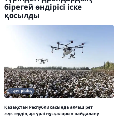
бірегей өндірісі іске
қосылды
Сурет: pixabay
Қазақстан Республикасында алғаш рет
жүктердің әртүрлі нұсқаларын пайдалану