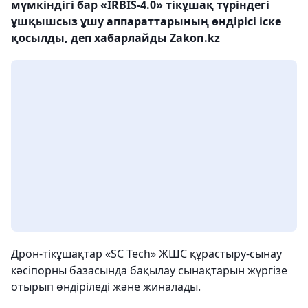
мүмкіндігі бар «IRBIS-4.0» тікұшақ түріндегі
ұшқышсыз ұшу аппараттарының өндірісі іске
қосылды, деп хабарлайды Zakon.kz
Дрон-тікұшақтар «SC Tech» ЖШС құрастыру-сынау
кәсіпорны базасында бақылау сынақтарын жүргізе
отырып өндіріледі және жиналады.