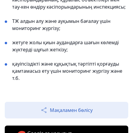
тау-кен өндіру кәсіпорындарының инспекциясы;
ТЖ алдын алу және ауқымын бағалау үшін
мониторинг жүргізу;
жетуге жолы қиын аудандарға шағын көлемді
жүктерді шұғыл жеткізу;
қауіпсіздікті және құқықтық тәртіпті қорғауды
қамтамасыз ету үшін мониторинг жүргізу және
т.б.
Мақаламен бөлісу