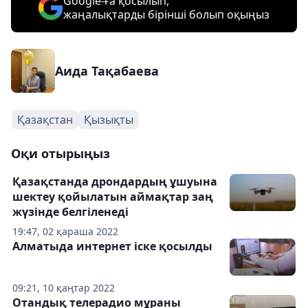
Google-ға қосылып,
жаңалықтарды бірінші болып оқыңыз
Аида Тақабаева
Қазақстан
Қызықты
Оқи отырыңыз
Қазақстанда дрондардың ұшуына
шектеу қойылатын аймақтар заң
жүзінде белгіленеді
19:47, 02 қараша 2022
Алматыда интернет іске қосылды
09:21, 10 қаңтар 2022
Отандық телерадио мұраны