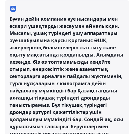
Бұған дейін компания әуе нысандары мен
әскери ұшақтарды жасаумен айналысқан.
Мысалы, ұшақ түріндегі ұшу аппараттары
әуе шабуылына қарсы қорғаныс ӘШҚ
әскерлерінің бөлімшелерін жаттығу және
оқыту мақсатында қолданылды. Ағымдағы
кезеңде, біз өз топтамамызды кеңейте
отырып, өнеркәсіптік және азаматтық
секторларға арналған пайдалы жүктеменің
түрлі нұсқаларын 7 килограмға дейін
пайдалану мүмкіндігі бар Қазақстандағы
алғашқы тікұшақ түріндегі дрондарды
таныстырамыз. Бұл тікұшақ түріндегі
дрондар әртүрлі қажеттіліктер үшін
қолданылуы мүмкіндігі бар. Сондай-ақ, осы
құрылғымыз тапсырыс берушілер мен
мемлекеттік органдар күткеннен асып