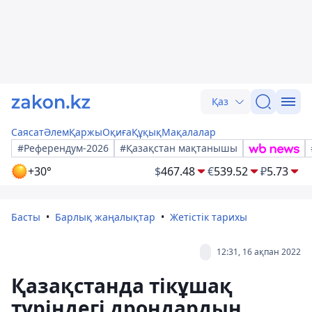
Қаз
Саясат
Әлем
Қаржы
Оқиға
Құқық
Мақалалар
#Референдум-2026
#Қазақстан мақтанышы
+30°
$
467.48
€
539.52
₽
5.73
Басты
Барлық жаңалықтар
Жетістік тарихы
12:31, 16 ақпан 2022
Қазақстанда тікұшақ
түріндегі дрондардың