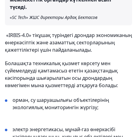
түседі.
«SC Tech» ЖШС директоры Ардақ Бектасов
«IRBIS-4.0» тікұшақ түріндегі дрондар экономиканың
өнеркәсіптік және азаматтық секторларының
қажеттіліктері үшін пайдаланылады.
Болашақта техникалық қызмет көрсету мен
сүйемелдеуді қамтамасыз ететін қазақстандық
кәсіпорында шығарылатын осы дрондардың
көмегімен мына қызметтерді атқаруға болады:
орман, су шаруашылығы объектілерінің
экологиялық мониторингін жүргізу;
электр энергетикасы, мұнай-газ өнеркәсібі
кәсіпорындарының, құрылыс объектілері мен