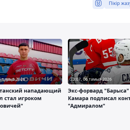
Пікір жаз
06 тамыз 2026
23:07, 06 тамыз 2026
станский нападающий
Экс-форвард "Барыса"
л стал игроком
Камара подписал конт
новичей"
"Адмиралом"