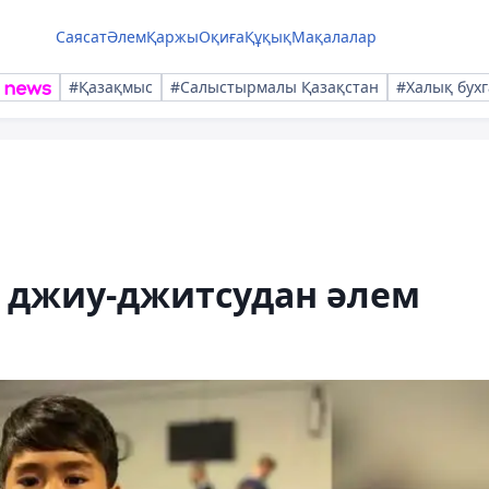
Саясат
Әлем
Қаржы
Оқиға
Құқық
Мақалалар
#Қазақмыс
#Салыстырмалы Қазақстан
#Халық бухг
з джиу-джитсудан әлем