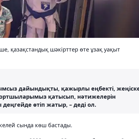
ше, қазақстандық шәкірттер өте ұзақ уақыт
мсыз дайындықты, қажырлы еңбекті, жеңіск
Спортшыларымыз қатысып, нәтижелерін
деңгейде өтіп жатыр, – деді ол.
келей сында көш бастады.