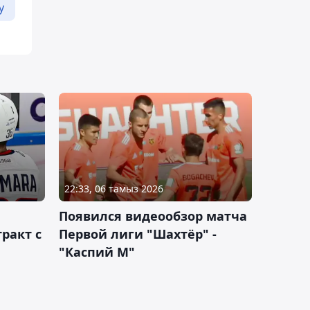
у
22:33, 06 тамыз 2026
Появился видеообзор матча
ракт с
Первой лиги "Шахтёр" -
"Каспий М"