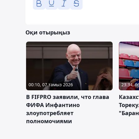
Оқи отырыңыз
00:10, 07 тамыз 2026
23:34, 
В FIFPRO заявили, что глава
Казах
ФИФА Инфантино
Тореку
злоупотребляет
"Бара
полномочиями