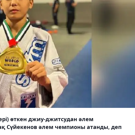
тері) өткен джиу-джитсудан әлем
қ Сүйекенов әлем чемпионы атанды, деп