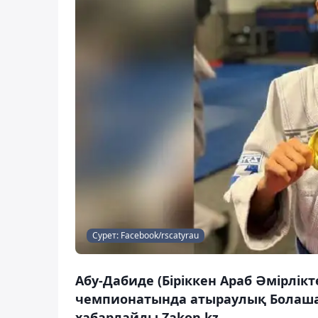
Сурет: Facebook/rscatyrau
Абу-Дабиде (Біріккен Араб Әмірлік
чемпионатында атыраулық Болаша
хабарлайды Zakon.kz.