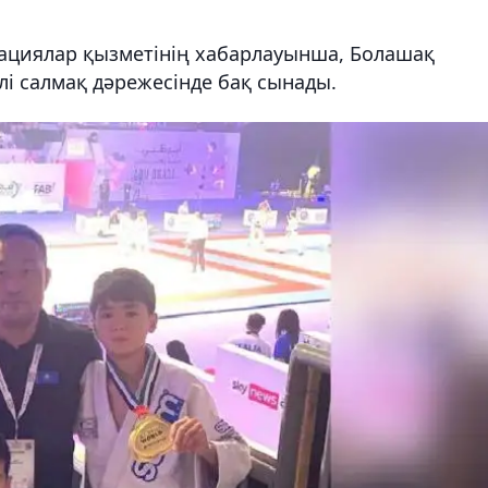
ациялар қызметінің хабарлауынша, Болашақ
і салмақ дәрежесінде бақ сынады.