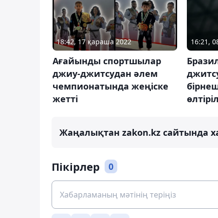
18:42, 17 қараша 2022
16:21, 
Ағайынды спортшылар
Брази
джиу-джитсудан әлем
джитс
чемпионатында жеңіске
бірне
жетті
өлтірі
Жаңалықтан zakon.kz сайтында х
Пікірлер
0