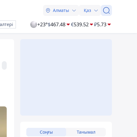
Алматы
Қаз
+23°
$
467.48
€
539.52
₽
5.73
алтері
Соңғы
Танымал