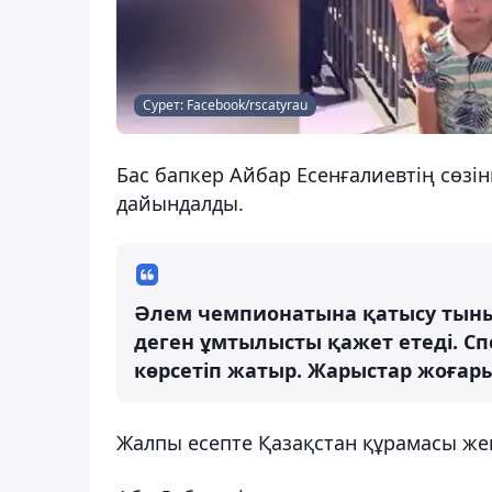
Сурет: Facebook/rscatyrau
Бас бапкер Айбар Есенғалиевтің сөзін
дайындалды.
Әлем чемпионатына қатысу тыны
деген ұмтылысты қажет етеді. 
көрсетіп жатыр. Жарыстар жоғары 
Жалпы есепте Қазақстан құрамасы же