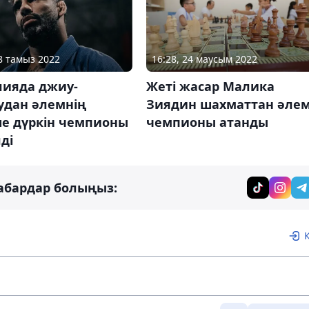
08 тамыз 2022
16:28, 24 маусым 2022
лияда джиу-
Жеті жасар Малика
удан әлемнің
Зиядин шахматтан әле
ше дүркін чемпионы
чемпионы атанды
лді
абардар болыңыз: