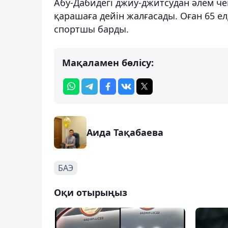
Абу-Дабидегі джиу-джитсудан әлем че
қарашаға дейін жалғасады. Оған 65 е
спортшы барды.
Мақаламен бөлісу:
Аида Тақабаева
БАЭ
Оқи отырыңыз