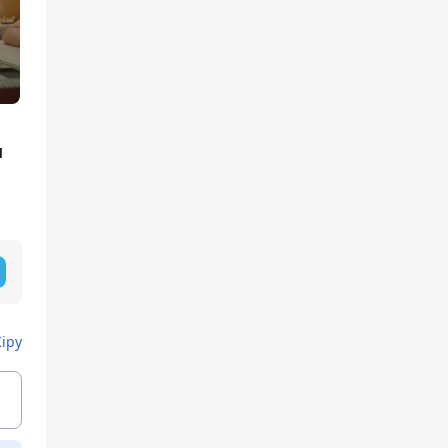
м
Кіру