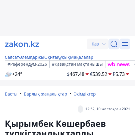
Қаз
Саясат
Әлем
Қаржы
Оқиға
Құқық
Мақалалар
#Референдум-2026
#Қазақстан мақтанышы
+24°
$
467.48
€
539.52
₽
5.73
Басты
Барлық жаңалықтар
Әкімдіктер
12:52, 10 желтоқсан 2021
Қырымбек Көшербаев
түркістандықтарды