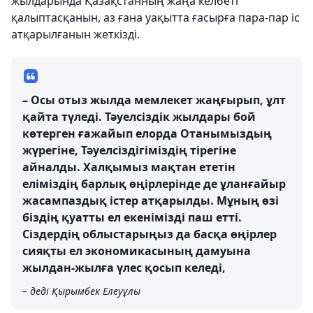
жылдарында Қазақстанның жаңа келбеті
қалыптасқанын, аз ғана уақытта ғасырға пара-пар іс
атқарылғанын жеткізді.
– Осы отыз жылда мемлекет жаңғырып, ұлт
қайта түледі. Тәуелсіздік жылдары бой
көтерген ғажайып елорда Отанымыздың
жүрегіне, Тәуелсіздігіміздің тірегіне
айналды. Халқымыз мақтан ететін
еліміздің барлық өңірлерінде де ұланғайыр
жасампаздық істер атқарылды. Мұның өзі
біздің қуатты ел екенімізді паш етті.
Сіздердің облыстарыңыз да басқа өңірлер
сияқты ел экономикасының дамуына
жылдан-жылға үлес қосып келеді,
– деді Қырымбек Елеуұлы