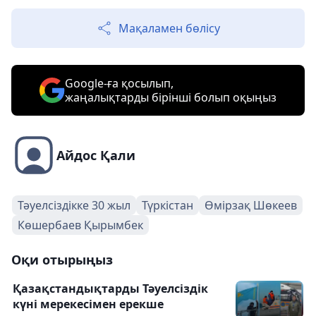
Мақаламен бөлісу
Google-ға қосылып,
жаңалықтарды бірінші болып оқыңыз
Айдос Қали
Тәуелсіздікке 30 жыл
Түркістан
Өмірзақ Шөкеев
Көшербаев Қырымбек
Оқи отырыңыз
Қазақстандықтарды Тәуелсіздік
күні мерекесімен ерекше