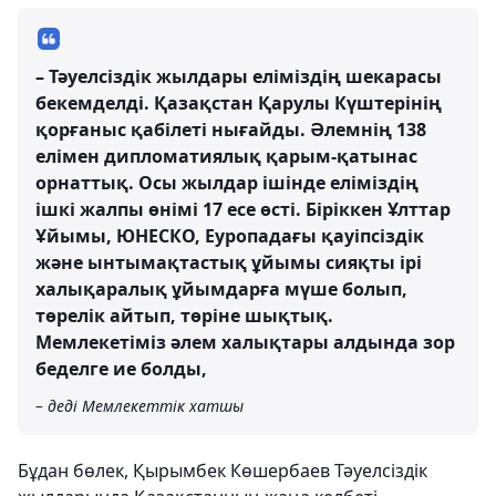
– Тәуелсіздік жылдары еліміздің шекарасы
бекемделді. Қазақстан Қарулы Күштерінің
қорғаныс қабілеті нығайды. Әлемнің 138
елімен дипломатиялық қарым-қатынас
орнаттық. Осы жылдар ішінде еліміздің
ішкі жалпы өнімі 17 есе өсті. Біріккен Ұлттар
Ұйымы, ЮНЕСКО, Еуропадағы қауіпсіздік
және ынтымақтастық ұйымы сияқты ірі
халықаралық ұйымдарға мүше болып,
төрелік айтып, төріне шықтық.
Мемлекетіміз әлем халықтары алдында зор
беделге ие болды,
– деді Мемлекеттік хатшы
Бұдан бөлек, Қырымбек Көшербаев Тәуелсіздік