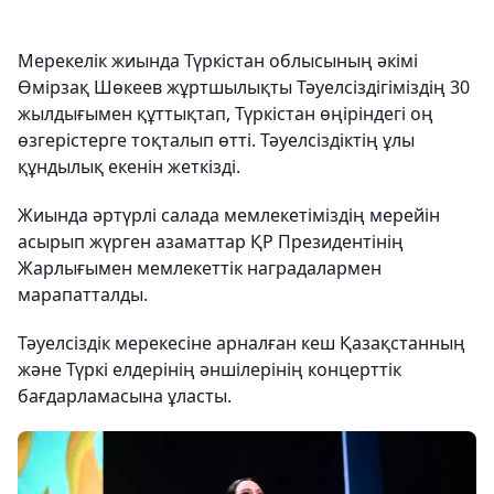
Мерекелік жиында Түркістан облысының әкімі
Өмірзақ Шөкеев жұртшылықты Тәуелсіздігіміздің 30
жылдығымен құттықтап, Түркістан өңіріндегі оң
өзгерістерге тоқталып өтті. Тәуелсіздіктің ұлы
құндылық екенін жеткізді.
Жиында әртүрлі салада мемлекетіміздің мерейін
асырып жүрген азаматтар ҚР Президентінің
Жарлығымен мемлекеттік наградалармен
марапатталды.
Тәуелсіздік мерекесіне арналған кеш Қазақстанның
және Түркі елдерінің әншілерінің концерттік
бағдарламасына ұласты.