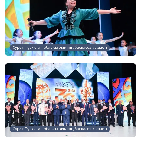
Сурет: Түркістан облысы әкімінің баспасөз қызметі
Сурет: Түркістан облысы әкімінің баспасөз қызметі