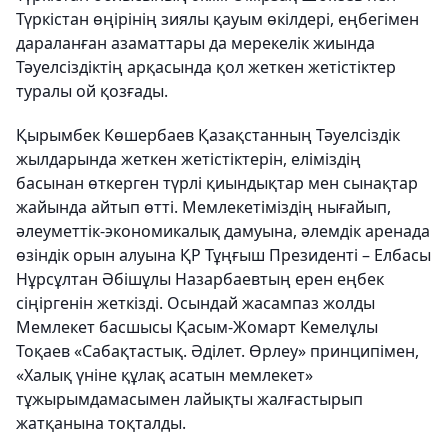
Түркістан өңірінің зиялы қауым өкілдері, еңбегімен
дараланған азаматтары да мерекелік жиында
Тәуелсіздіктің арқасында қол жеткен жетістіктер
туралы ой қозғады.
Қырымбек Көшербаев Қазақстанның Тәуелсіздік
жылдарында жеткен жетістіктерін, еліміздің
басынан өткерген түрлі қиындықтар мен сынақтар
жайында айтып өтті. Мемлекетіміздің нығайып,
әлеуметтік-экономикалық дамуына, әлемдік аренада
өзіндік орын алуына ҚР Тұңғыш Президенті – Елбасы
Нұрсұлтан Әбішұлы Назарбаевтың ерен еңбек
сіңіргенін жеткізді. Осындай жасампаз жолды
Мемлекет басшысы Қасым-Жомарт Кемелұлы
Тоқаев «Сабақтастық. Әділет. Өрлеу» принципімен,
«Халық үніне құлақ асатын мемлекет»
тұжырымдамасымен лайықты жалғастырып
жатқанына тоқталды.