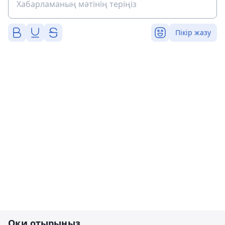
Пікір жазу
Оқи отырыңыз