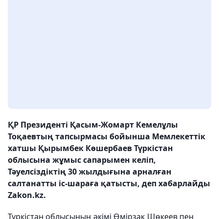
ҚР Президенті Қасым-Жомарт Кемелұлы
Тоқаевтың тапсырмасы бойынша Мемлекеттік
хатшы Қырымбек Көшербаев Түркістан
облысына жұмыс сапарымен келіп,
Тәуелсіздіктің 30 жылдығына арналған
салтанатты іс-шараға қатысты, деп хабарлайды
Zakon.kz.
Түркістан облысының әкімі Өмірзақ Шөкеев пен