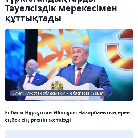
Тәуелсіздік мерекесімен
құттықтады
Сурет: Түркістан облысы әкімінің баспасөз қызметі
Елбасы Нұрсұлтан Әбішұлы Назарбаевтың ерен
еңбек сіңіргенін жеткізді