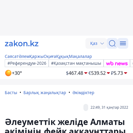
Қаз
Саясат
Әлем
Қаржы
Оқиға
Құқық
Мақалалар
#Референдум-2026
#Қазақстан мақтанышы
+30°
$
467.48
€
539.52
₽
5.73
Басты
Барлық жаңалықтар
Әкімдіктер
22:49, 31 қаңтар 2022
Әлеуметтік желіде Алматы
әкімінің фейк аккаунттары