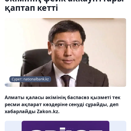
қаптап кетті
Сурет: nationalbank.kz
Алматы қаласы әкімінің баспасөз қызметі тек
ресми ақпарат көздеріне сенуді сұрайды, деп
хабарлайды Zakon.kz.