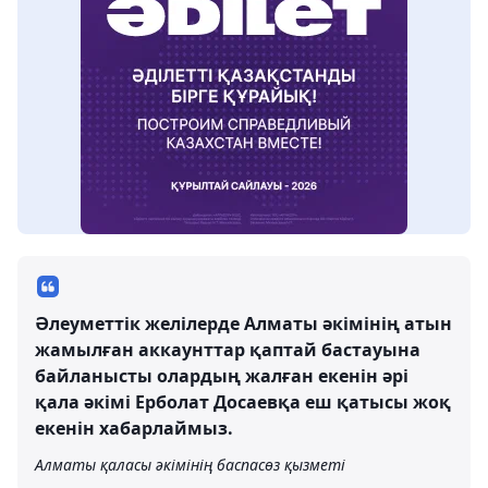
Әлеуметтік желілерде Алматы әкімінің атын
жамылған аккаунттар қаптай бастауына
байланысты олардың жалған екенін әрі
қала әкімі Ерболат Досаевқа еш қатысы жоқ
екенін хабарлаймыз.
Алматы қаласы әкімінің баспасөз қызметі