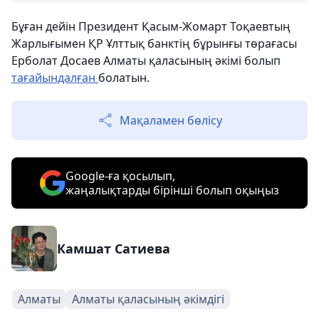
Бұған дейін Президент Қасым-Жомарт Тоқаевтың
Жарлығымен ҚР Ұлттық банктің бұрынғы төрағасы
Ерболат Досаев Алматы қаласының әкімі болып
тағайындалған
болатын.
Мақаламен бөлісу
Google-ға қосылып,
жаңалықтарды бірінші болып оқыңыз
Камшат Сатиева
Алматы
Алматы қаласының әкімдігі